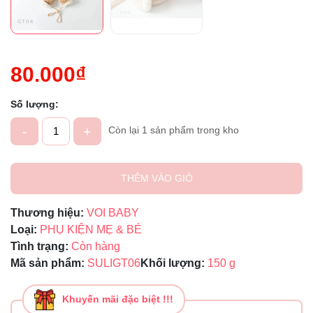
80.000₫
Số lượng:
-
+
Còn lại 1 sản phẩm trong kho
THÊM VÀO GIỎ
Thương hiệu:
VOI BABY
Loại:
PHỤ KIỆN MẸ & BÉ
Tình trạng:
Còn hàng
Mã sản phẩm:
SULIGT06
Khối lượng:
150 g
Khuyến mãi đặc biệt !!!