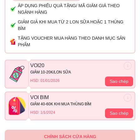
ÁP DỤNG PHIẾU QUÀ TẶNG/ MÃ GIẢM GIÁ THEO
NGÀNH HÀNG
GIẢM GIÁ KHI MUA TỪ 2 LON SỮA HOẶC 1 THÙNG
BỈM
TẶNG VOUCHER MUA HÀNG THEO DANH MỤC SẢN
PHẨM
VOI20
GIẢM 10-20K/LON SỮA
HSD: 01/01/2026
Sao chép
VOI BIM
GIẢM 40-60K KHI MUA THÙNG BỈM
HSD: 1/1/2024
Sao chép
CHÍNH SÁCH CỬA HÀNG