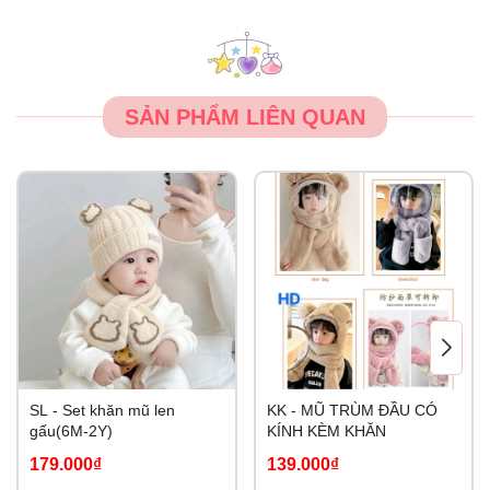
SẢN PHẨM LIÊN QUAN
SL - Set khăn mũ len
KK - MŨ TRÙM ĐẦU CÓ
gấu(6M-2Y)
KÍNH KÈM KHĂN
179.000₫
139.000₫