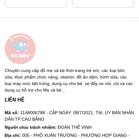
Chuyên cung cấp đồ mẹ và bé thời trang trẻ em, các loại bỉm
sữa, thực phẩm chức năng, vitamin, đồ ăn dặm, bình sữa, các
loại máy móc tiệt trùng, dụng cụ cho bé, xe đẩy xe nôi, cũi và các
dụng cụ hỗ trợ cho Mẹ và bé...
LIÊN HỆ
Mã số:
11A8006788 - CẤP NGÀY: 08/7/2021. TẠI: ỦY BAN NHÂN
DÂN TP CAO BẰNG
Người chịu trách nhiệm:
ĐOÀN THẾ VINH
Địa chỉ:
005 - PHỐ XUÂN TRƯỜNG - PHƯỜNG HỢP GIANG -