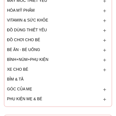
MÁY MÓC THIẾT YẾU
HÓA MỸ PHẨM
VITAMIN & SỨC KHỎE
ĐỒ DÙNG THIẾT YẾU
ĐỒ CHƠI CHO BÉ
BÉ ĂN - BÉ UỐNG
BÌNH+NÚM+PHỤ KIỆN
XE CHO BÉ
BỈM & TÃ
GÓC CỦA MẸ
PHỤ KIỆN MẸ & BÉ