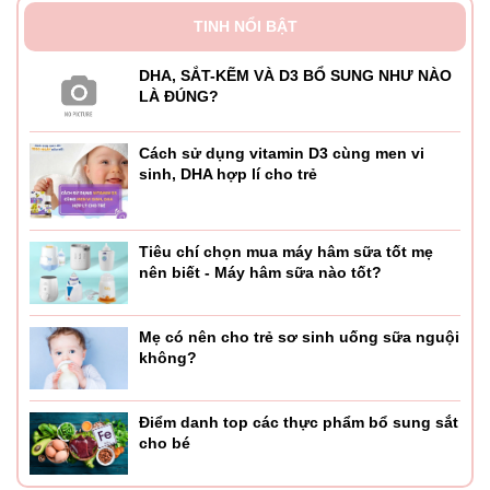
TINH NỔI BẬT
DHA, SẮT-KẼM VÀ D3 BỔ SUNG NHƯ NÀO
LÀ ĐÚNG?
Cách sử dụng vitamin D3 cùng men vi
sinh, DHA hợp lí cho trẻ
Tiêu chí chọn mua máy hâm sữa tốt mẹ
nên biết - Máy hâm sữa nào tốt?
Mẹ có nên cho trẻ sơ sinh uống sữa nguội
không?
Điểm danh top các thực phẩm bổ sung sắt
cho bé