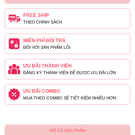
FREE SHIP
THEO CHÍNH SÁCH
MIỄN PHÍ ĐỔI TRẢ
ĐỐI VỚI SẢN PHẨM LỖI
ƯU ĐÃI THÀNH VIÊN
ĐĂNG KÝ THÀNH VIÊN ĐỂ ĐƯỢC ƯU ĐÃI LỚN
ƯU ĐÃI COMBO
MUA THEO COMBO SẼ TIẾT KIỆM NHIỀU HƠN
MÔ TẢ SẢN PHẨM