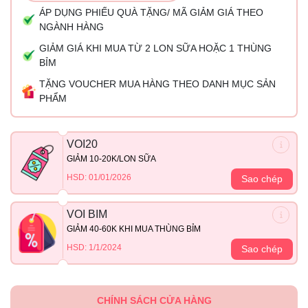
ÁP DỤNG PHIẾU QUÀ TẶNG/ MÃ GIẢM GIÁ THEO
NGÀNH HÀNG
GIẢM GIÁ KHI MUA TỪ 2 LON SỮA HOẶC 1 THÙNG
BỈM
TẶNG VOUCHER MUA HÀNG THEO DANH MỤC SẢN
PHẨM
VOI20
GIẢM 10-20K/LON SỮA
HSD: 01/01/2026
Sao chép
VOI BIM
GIẢM 40-60K KHI MUA THÙNG BỈM
HSD: 1/1/2024
Sao chép
CHÍNH SÁCH CỬA HÀNG