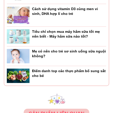
vào phần tựa lưng phía sau, làm tay cầm cho bố mẹ, giúp
Cách sử dụng vitamin D3 cùng men vi
dễ dàng điều khiển theo hướng bố mẹ muốn khi bé mệt.
sinh, DHA hợp lí cho trẻ
- Điểm đặc biệt nhất của phiên bản ngựa bập bênh Hola
2020 đó chính là sự xuất hiện của chú gấu phát nhạc đa
Tiêu chí chọn mua máy hâm sữa tốt mẹ
năng vô cùng vui nhộn được gắn ở phần đầu ngựa.
nên biết - Máy hâm sữa nào tốt?
Chú gấu có thể phát nhạc với nhiều chế độ, đa dạng về
các thể loại âm thanh tạo cảm giác hưng phấn, kích thích
Mẹ có nên cho trẻ sơ sinh uống sữa nguội
sự phát triển và thích nghi của bé.
không?
Điểm danh top các thực phẩm bổ sung sắt
cho bé