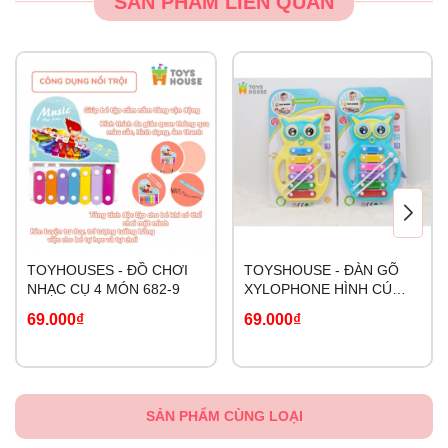
SẢN PHẨM LIÊN QUAN
TOYHOUSES - ĐỒ CHƠI
TOYSHOUSE - ĐÀN GÕ
NHẠC CỤ 4 MÓN 682-9
XYLOPHONE HÌNH CÚ
MÈO C601
69.000₫
69.000₫
SẢN PHẨM CÙNG LOẠI