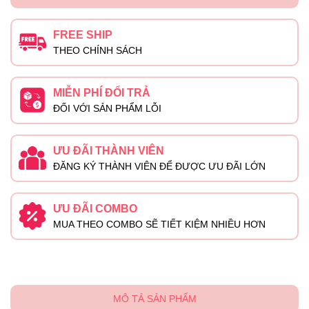
FREE SHIP
THEO CHÍNH SÁCH
MIỄN PHÍ ĐỔI TRẢ
ĐỐI VỚI SẢN PHẨM LỖI
ƯU ĐÃI THÀNH VIÊN
ĐĂNG KÝ THÀNH VIÊN ĐỂ ĐƯỢC ƯU ĐÃI LỚN
ƯU ĐÃI COMBO
MUA THEO COMBO SẼ TIẾT KIỆM NHIỀU HƠN
MÔ TẢ SẢN PHẨM