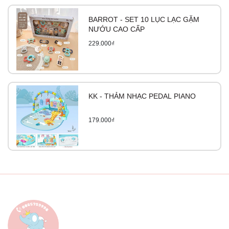
BARROT - SET 10 LỤC LẠC GẶM
NƯỚU CAO CẤP
229.000₫
KK - THẢM NHẠC PEDAL PIANO
179.000₫