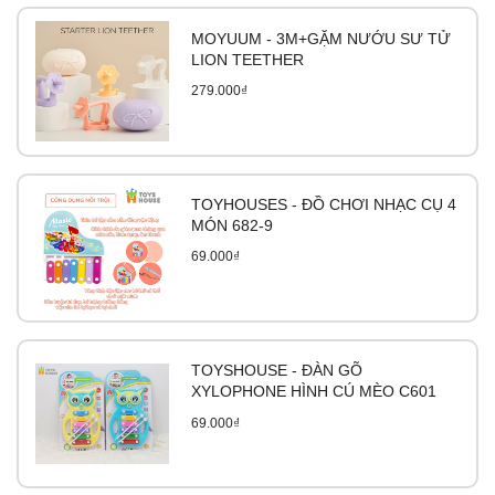
MOYUUM - 3M+GẶM NƯỚU SƯ TỬ
LION TEETHER
279.000₫
TOYHOUSES - ĐỒ CHƠI NHẠC CỤ 4
MÓN 682-9
69.000₫
TOYSHOUSE - ĐÀN GÕ
XYLOPHONE HÌNH CÚ MÈO C601
69.000₫