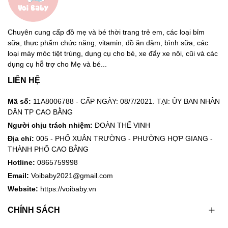
Chuyên cung cấp đồ mẹ và bé thời trang trẻ em, các loại bỉm
sữa, thực phẩm chức năng, vitamin, đồ ăn dặm, bình sữa, các
loại máy móc tiệt trùng, dụng cụ cho bé, xe đẩy xe nôi, cũi và các
dụng cụ hỗ trợ cho Mẹ và bé...
LIÊN HỆ
Mã số:
11A8006788 - CẤP NGÀY: 08/7/2021. TẠI: ỦY BAN NHÂN
DÂN TP CAO BẰNG
Người chịu trách nhiệm:
ĐOÀN THẾ VINH
Địa chỉ:
005 - PHỐ XUÂN TRƯỜNG - PHƯỜNG HỢP GIANG -
THÀNH PHỐ CAO BẰNG
Hotline:
0865759998
Email:
Voibaby2021@gmail.com
Website:
https://voibaby.vn
CHÍNH SÁCH