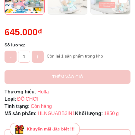
645.000₫
Số lượng:
-
+
Còn lại 1 sản phẩm trong kho
THÊM VÀO GIỎ
Thương hiệu:
Holla
Loại:
ĐỒ CHƠI
Tình trạng:
Còn hàng
Mã sản phẩm:
HLNGUABB3IN1
Khối lượng:
1850 g
Khuyến mãi đặc biệt !!!