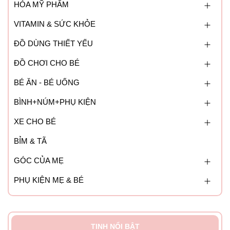
thức được rồi.
HÓA MỸ PHẨM
Lưu ý:
uống ngay sau khi pha, không nên để sữa bên
VITAMIN & SỨC KHỎE
ngoài quá lâu
ĐỒ DÙNG THIẾT YẾU
ĐỒ CHƠI CHO BÉ
Bảo quản:
BÉ ĂN - BÉ UỐNG
- Bảo quản ở nơi khô thoáng tránh ánh nắng trực tiếp.
BÌNH+NÚM+PHỤ KIỆN
- Tránh xa nguồn nhiệt và độ ẩm.
XE CHO BÉ
BỈM & TÃ
GÓC CỦA MẸ
PHỤ KIỆN MẸ & BÉ
TINH NỔI BẬT