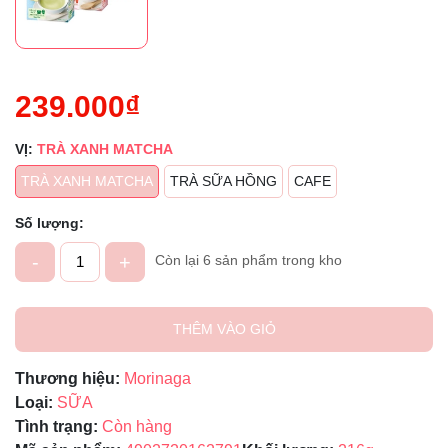
239.000₫
VỊ:
TRÀ XANH MATCHA
TRÀ XANH MATCHA
TRÀ SỮA HỒNG
CAFE
Số lượng:
-
+
Còn lại 6 sản phẩm trong kho
THÊM VÀO GIỎ
Thương hiệu:
Morinaga
Loại:
SỮA
Tình trạng:
Còn hàng