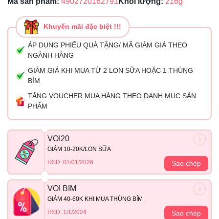
Mã sản phẩm:
4902720162791
Khối lượng:
216g
Khuyến mãi đặc biệt !!!
ÁP DỤNG PHIẾU QUÀ TẶNG/ MÃ GIẢM GIÁ THEO
NGÀNH HÀNG
GIẢM GIÁ KHI MUA TỪ 2 LON SỮA HOẶC 1 THÙNG
BỈM
TẶNG VOUCHER MUA HÀNG THEO DANH MỤC SẢN
PHẨM
VOI20
GIẢM 10-20K/LON SỮA
HSD: 01/01/2026
Sao chép
VOI BIM
GIẢM 40-60K KHI MUA THÙNG BỈM
HSD: 1/1/2024
Sao chép