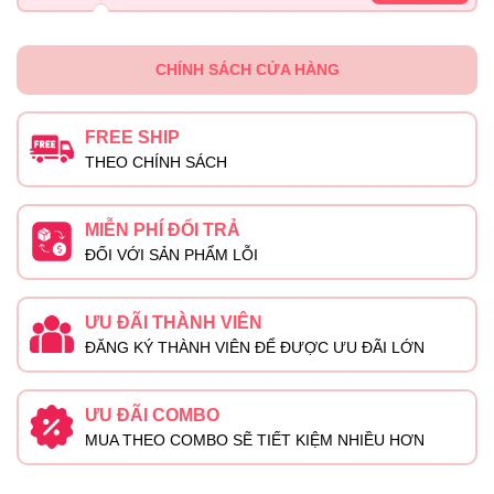
CHÍNH SÁCH CỬA HÀNG
FREE SHIP
THEO CHÍNH SÁCH
MIỄN PHÍ ĐỔI TRẢ
ĐỐI VỚI SẢN PHẨM LỖI
ƯU ĐÃI THÀNH VIÊN
ĐĂNG KÝ THÀNH VIÊN ĐỂ ĐƯỢC ƯU ĐÃI LỚN
ƯU ĐÃI COMBO
MUA THEO COMBO SẼ TIẾT KIỆM NHIỀU HƠN