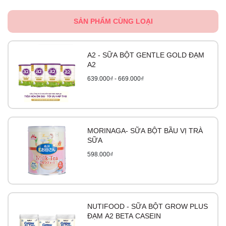
SẢN PHẨM CÙNG LOẠI
A2 - SỮA BỘT GENTLE GOLD ĐẠM
A2
639.000₫ - 669.000₫
MORINAGA- SỮA BỘT BẦU VỊ TRÀ
SỮA
598.000₫
NUTIFOOD - SỮA BỘT GROW PLUS
ĐẠM A2 BETA CASEIN