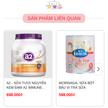
SẢN PHẨM LIÊN QUAN
A2 - SỮA TƯƠI NGUYÊN
MORINAGA- SỮA BỘT
KEM ĐẠM A2 IMMUNE
BẦU VỊ TRÀ SỮA
LACTOFERRIN
698.000₫
598.000₫