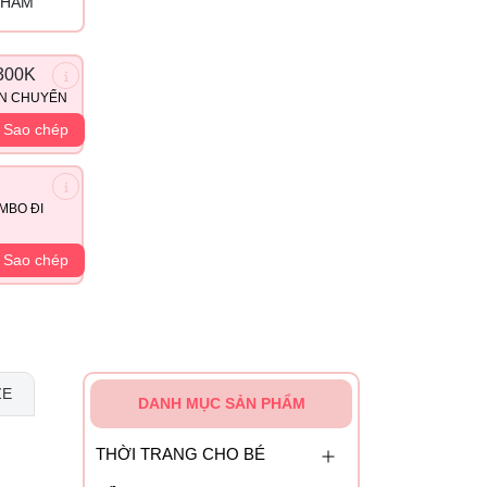
PHẨM
300K
ẬN CHUYỂN
Sao chép
MBO ĐI
Sao chép
ZE
DANH MỤC SẢN PHẨM
THỜI TRANG CHO BÉ