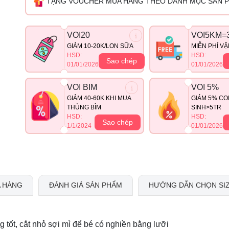
TẶNG VOUCHER MUA HÀNG THEO DANH MỤC SẢN 
VOI20
VOI5KM=
GIẢM 10-20K/LON SỮA
MIỄN PHÍ V
HSD:
HSD:
Sao chép
01/01/2026
01/01/2026
VOI BIM
VOI 5%
GIẢM 40-60K KHI MUA
GIẢM 5% CO
THÙNG BỈM
SINH>5TR
HSD:
HSD:
Sao chép
1/1/2024
01/01/2026
 HÀNG
ĐÁNH GIÁ SẢN PHẨM
HƯỚNG DẪN CHỌN SI
tốt, cắt nhỏ sợi mì để bé có nghiền bằng lưỡi