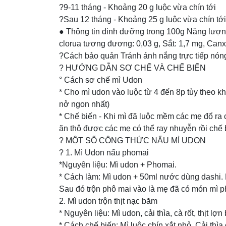
?9-11 tháng - Khoảng 20 g luộc vừa chín tới
?Sau 12 tháng - Khoảng 25 g luộc vừa chín tới
● Thông tin dinh dưỡng trong 100g Năng lượng: 
clorua tương đương: 0,03 g, Sắt: 1,7 mg, Canx
?Cách bảo quản Tránh ánh nắng trực tiếp nón
? HƯỚNG DẪN SƠ CHẾ VÀ CHẾ BIẾN
° Cách sơ chế mì Udon
* Cho mì udon vào luộc từ 4 đến 8p tùy theo k
nở ngon nhất)
* Chế biến - Khi mì đã luộc mềm các mẹ đổ ra 
ăn thô được các mẹ có thể ray nhuyễn rồi chế
? MỘT SỐ CÔNG THỨC NẤU MÌ UDON
? 1. Mì Udon nấu phomai
*Nguyên liệu: Mì udon + Phomai.
* Cách làm: Mì udon + 50ml nước dùng dashi. 
Sau đó trộn phô mai vào là mẹ đã có món mì p
2. Mì udon trộn thịt nạc băm
* Nguyên liệu: Mì udon, cải thìa, cà rốt, thịt lợn
* Cách chế biến: Mì luộc chín xắt nhỏ. Cải thìa 