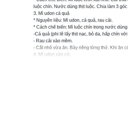
luộc chín. Nước dùng thịt luộc. Chia làm 3 góc
3. Mì udon cá quả
* Nguyên liệu: Mì udon, cá quả, rau cải.
* Cách chế biến: Mì luộc chín trong nước dùng
-Cá quả (phi lê lấy thịt nạc, bỏ da, hấp chín v
- Rau cải xào mềm.
- Cắt nhỏ vừa ăn. Bày riêng từng thứ. Khi ăn c
4. Mì udon xào cá:
* Nguyên liệu:Mì udon, cá, cà chua bi.
* Cách chế biến:
- Mì udon luộc cho sợi mềm. Vớt mì ra, trộn với
khả năng ăn thô của bé.
- Cá chiên nhỏ lửa, cá cũng cắt thành những m
- Cà chua bi bỏ vỏ, xào với chút dầu cho hơi 
3 phút, thì tiếp tục cho cá vào xào cùng mì, cà