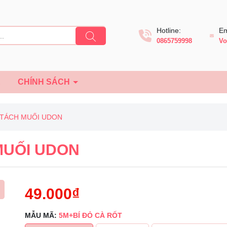
Hotline:
Em
0865759998
Vo
Ệ
CHÍNH SÁCH
 TÁCH MUỐI UDON
MUỐI UDON
49.000₫
MẪU MÃ:
5M+BÍ ĐỎ CÀ RỐT