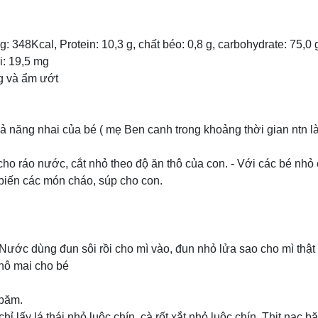
348Kcal, Protein: 10,3 g, chất béo: 0,8 g, carbohydrate: 75,0 g
i: 19,5 mg
g và ẩm ướt
hả năng nhai của bé ( mẹ Ben canh trong khoảng thời gian ntn l
cho ráo nước, cắt nhỏ theo độ ăn thô của con. - Với các bé nhỏ
 biến các món cháo, súp cho con.
Nước dùng đun sôi rồi cho mì vào, đun nhỏ lửa sao cho mì thậ
hô mai cho bé
 băm.
chỉ lấy lá thái nhỏ luộc chín, cà rốt xắt nhỏ luộc chín. Thịt nạc b