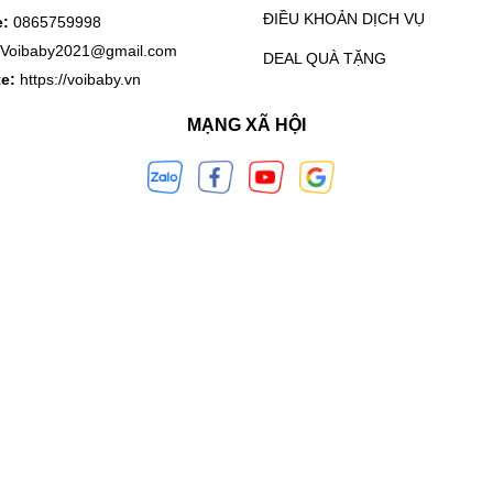
ĐIỀU KHOẢN DỊCH VỤ
e:
0865759998
Voibaby2021@gmail.com
DEAL QUÀ TẶNG
te:
https://voibaby.vn
MẠNG XÃ HỘI