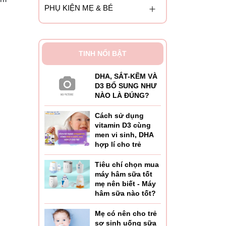
PHỤ KIỆN MẸ & BÉ
TINH NỔI BẬT
DHA, SẮT-KẼM VÀ
D3 BỔ SUNG NHƯ
NÀO LÀ ĐÚNG?
Cách sử dụng
vitamin D3 cùng
ộc vào
men vi sinh, DHA
hợp lí cho trẻ
Tiêu chí chọn mua
khoảng
máy hâm sữa tốt
mẹ nên biết - Máy
hâm sữa nào tốt?
Mẹ có nên cho trẻ
sơ sinh uống sữa