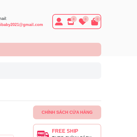
ail:
8
0
0
ibaby2021@gmail.com
CHÍNH SÁCH CỬA HÀNG
FREE SHIP