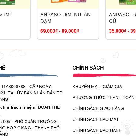
M+MÌ
ANPASO - 6M+NUI ĂN
ANPASO - 
DẶM
CỦ
69.000₫
-
89.000₫
35.000₫
-
39
HỆ
CHÍNH SÁCH
:
11A8006788 - CẤP NGÀY:
KHUYẾN MẠI - GIẢM GIÁ
021. TẠI: ỦY BAN NHÂN DÂN TP
PHƯƠNG THỨC THANH TOÁN
ẰNG
chịu trách nhiệm:
ĐOÀN THẾ
CHÍNH SÁCH GIAO HÀNG
CHÍNH SÁCH BẢO MẬT
ỉ:
005 - PHỐ XUÂN TRƯỜNG -
G HỢP GIANG - THÀNH PHỐ
CHÍNH SÁCH BẢO HÀNH
ẰNG