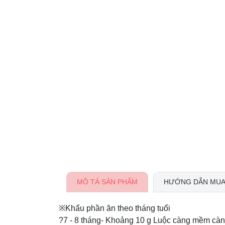
MÔ TẢ SẢN PHẨM
HƯỚNG DẪN MUA
※Khẩu phần ăn theo tháng tuổi
?7 - 8 tháng- Khoảng 10 g Luộc càng mềm càng 