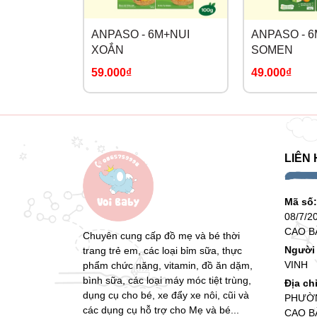
ANPASO - 6M+NUI
ANPASO - 6
XOẮN
SOMEN
59.000₫
49.000₫
LIÊN 
Mã số
08/7/2
CAO B
Chuyên cung cấp đồ mẹ và bé thời
Người 
trang trẻ em, các loại bỉm sữa, thực
VINH
phẩm chức năng, vitamin, đồ ăn dặm,
bình sữa, các loại máy móc tiệt trùng,
Địa ch
dụng cụ cho bé, xe đẩy xe nôi, cũi và
PHƯỜN
các dụng cụ hỗ trợ cho Mẹ và bé...
CAO B