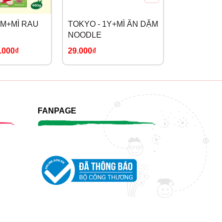
6M+MÌ RAU
TOKYO - 1Y+MÌ ĂN DẶM
NISSIN - 1
NOODLE
DOREMON
.000₫
29.000₫
89.000₫
FANPAGE