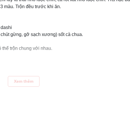
 3 màu. Trộn đều trước khi ăn.
 dashi
ới chút gừng, gỡ sạch xương) sốt cà chua.
ó thể trộn chung với nhau.
 chút olive cho sợi mì không bị dính. Sau đó, cắt sợi mì tùy thu
Xem thêm
iếng nhỏ phù hợp với khả năng ăn thô của trẻ.
mềm một chút. Rồi cho mì, đảo mì và cà chua trên lửa nhỏ. Sau 
 chua. Đảo 1 phút. Thì cho thêm hành lá thái nhỏ.