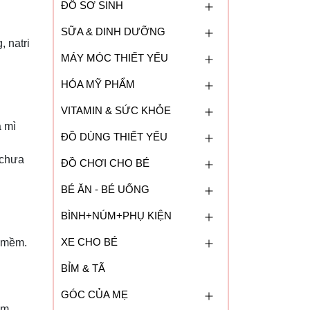
ĐỒ SƠ SINH
SỮA & DINH DƯỠNG
, natri
MÁY MÓC THIẾT YẾU
HÓA MỸ PHẨM
VITAMIN & SỨC KHỎE
à mì
ĐỒ DÙNG THIẾT YẾU
 chưa
ĐỒ CHƠI CHO BÉ
BÉ ĂN - BÉ UỐNG
BÌNH+NÚM+PHỤ KIỆN
XE CHO BÉ
t mềm.
BỈM & TÃ
GÓC CỦA MẸ
ăm