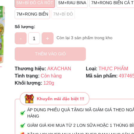
Mã giảm giá:
5M+BÍ ĐỎ CÀ RỐT
5M+RAU BINA
7M+RONG BIỂN CÁ 
Ngày hết hạn:
7M+RONG BIỂN
7M+BÍ ĐỎ
Điều kiện:
Số lượng:
-
+
Còn lại 3 sản phẩm trong kho
THÊM VÀO GIỎ
Thương hiệu:
AKACHAN
Loại:
THỰC PHẨM
Tình trạng:
Còn hàng
Mã sản phẩm:
49746
Khối lượng:
120g
Khuyến mãi đặc biệt !!!
ÁP DỤNG PHIẾU QUÀ TẶNG/ MÃ GIẢM GIÁ THEO NG
HÀNG
GIẢM GIÁ KHI MUA TỪ 2 LON SỮA HOẶC 1 THÙNG B