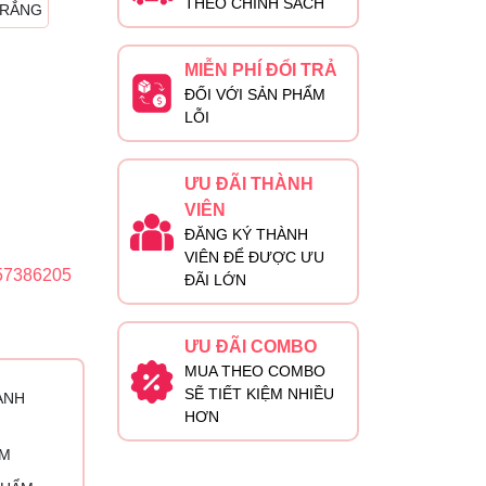
THEO CHÍNH SÁCH
TRẮNG
MIỄN PHÍ ĐỔI TRẢ
ĐỐI VỚI SẢN PHẨM
LỖI
ƯU ĐÃI THÀNH
VIÊN
ĐĂNG KÝ THÀNH
VIÊN ĐỂ ĐƯỢC ƯU
57386205
ĐÃI LỚN
ƯU ĐÃI COMBO
MUA THEO COMBO
SẼ TIẾT KIỆM NHIỀU
ÀNH
HƠN
ỈM