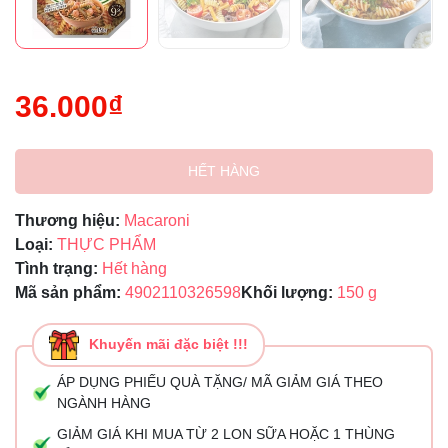
36.000₫
HẾT HÀNG
Thương hiệu:
Macaroni
Loại:
THỰC PHẨM
Tình trạng:
Hết hàng
Mã sản phẩm:
4902110326598
Khối lượng:
150 g
Khuyến mãi đặc biệt !!!
ÁP DỤNG PHIẾU QUÀ TẶNG/ MÃ GIẢM GIÁ THEO
NGÀNH HÀNG
GIẢM GIÁ KHI MUA TỪ 2 LON SỮA HOẶC 1 THÙNG