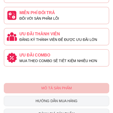
MIỄN PHÍ ĐỔI TRẢ
ĐỐI VỚI SẢN PHẨM LỖI
ƯU ĐÃI THÀNH VIÊN
ĐĂNG KÝ THÀNH VIÊN ĐỂ ĐƯỢC ƯU ĐÃI LỚN
ƯU ĐÃI COMBO
MUA THEO COMBO SẼ TIẾT KIỆM NHIỀU HƠN
MÔ TẢ SẢN PHẨM
HƯỚNG DẪN MUA HÀNG