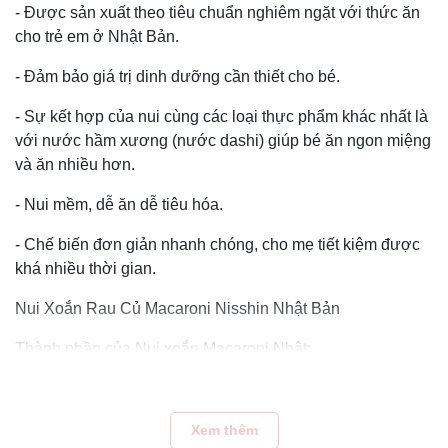
- Được sản xuất theo tiêu chuẩn nghiêm ngặt với thức ăn
cho trẻ em ở Nhật Bản.
- Đảm bảo giá trị dinh dưỡng cần thiết cho bé.
- Sự kết hợp của nui cùng các loại thực phẩm khác nhất là
với nước hầm xương (nước dashi) giúp bé ăn ngon miệng
và ăn nhiều hơn.
- Nui mềm, dễ ăn dễ tiêu hóa.
- Chế biến đơn giản nhanh chóng, cho mẹ tiết kiệm được
khá nhiều thời gian.
Nui Xoắn Rau Củ Macaroni Nisshin Nhật Bản
Thành phần của Nui xoắn Macaroni Nhật:
- Được làm 100% từ bột mì được tuyển chọn và trồng tại
Nhật.
Xem thêm