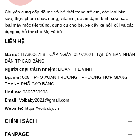
Chuyên cung cấp đồ mẹ và bé thời trang trẻ em, các loại bỉm
sữa, thực phẩm chức năng, vitamin, đồ ăn dặm, bình sữa, các
loại máy móc tiệt trùng, dụng cụ cho bé, xe đẩy xe nôi, cũi và các
dụng cụ hỗ trợ cho Mẹ và bé...
LIÊN HỆ
Mã số:
11A8006788 - CẤP NGÀY: 08/7/2021. TẠI: ỦY BAN NHÂN
DÂN TP CAO BẰNG
Người chịu trách nhiệm:
ĐOÀN THẾ VINH
Địa chỉ:
005 - PHỐ XUÂN TRƯỜNG - PHƯỜNG HỢP GIANG -
THÀNH PHỐ CAO BẰNG
Hotline:
0865759998
Email:
Voibaby2021@gmail.com
Website:
https://voibaby.vn
CHÍNH SÁCH
FANPAGE