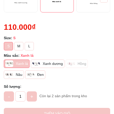
110.000₫
Size:
S
S
M
L
Màu sắc:
Xanh lá
Xanh lá
Xanh dương
Hồng
Nâu
Đen
Số lượng:
-
+
Còn lại 2 sản phẩm trong kho
THÊM VÀO GIỎ