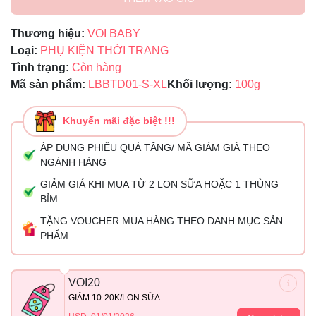
Thương hiệu:
VOI BABY
Loại:
PHỤ KIỆN THỜI TRANG
Tình trạng:
Còn hàng
Mã sản phẩm:
LBBTD01-S-XL
Khối lượng:
100g
Khuyến mãi đặc biệt !!!
ÁP DỤNG PHIẾU QUÀ TẶNG/ MÃ GIẢM GIÁ THEO
NGÀNH HÀNG
GIẢM GIÁ KHI MUA TỪ 2 LON SỮA HOẶC 1 THÙNG
BỈM
TẶNG VOUCHER MUA HÀNG THEO DANH MỤC SẢN
PHẨM
VOI20
GIẢM 10-20K/LON SỮA