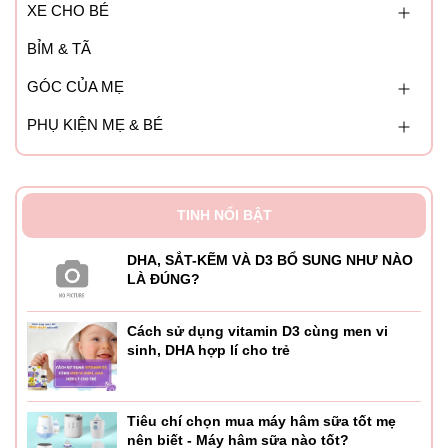
XE CHO BÉ
BỈM & TÃ
GÓC CỦA MẸ
PHỤ KIỆN MẸ & BÉ
TINH NỔI BẬT
DHA, SẮT-KẼM VÀ D3 BỔ SUNG NHƯ NÀO
LÀ ĐÚNG?
Cách sử dụng vitamin D3 cùng men vi
sinh, DHA hợp lí cho trẻ
Tiêu chí chọn mua máy hâm sữa tốt mẹ
nên biết - Máy hâm sữa nào tốt?