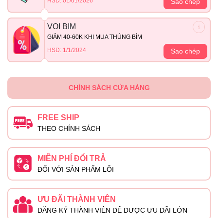
HSD: 01/01/2026
Sao chép
VOI BIM
GIẢM 40-60K KHI MUA THÙNG BỈM
HSD: 1/1/2024
Sao chép
CHÍNH SÁCH CỬA HÀNG
FREE SHIP
THEO CHÍNH SÁCH
MIỄN PHÍ ĐỔI TRẢ
ĐỐI VỚI SẢN PHẨM LỖI
ƯU ĐÃI THÀNH VIÊN
ĐĂNG KÝ THÀNH VIÊN ĐỂ ĐƯỢC ƯU ĐÃI LỚN