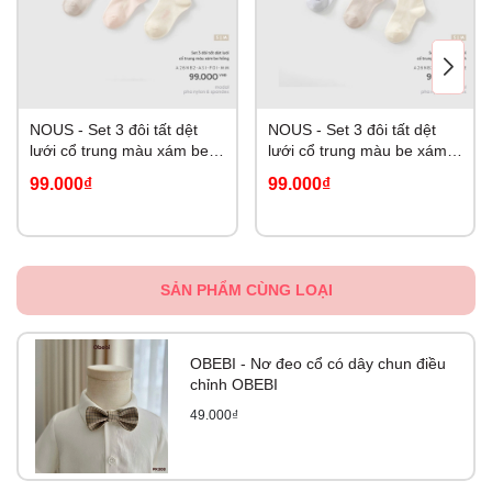
NOUS - Set 3 đôi tất dệt
NOUS - Set 3 đôi tất dệt
lưới cổ trung màu xám be
lưới cổ trung màu be xám
hồng (S-M)
xanh (S-M)
99.000₫
99.000₫
SẢN PHẨM CÙNG LOẠI
OBEBI - Nơ đeo cổ có dây chun điều
chỉnh OBEBI
49.000₫