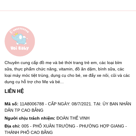
Chuyên cung cấp đồ mẹ và bé thời trang trẻ em, các loại bỉm
sữa, thực phẩm chức năng, vitamin, đồ ăn dặm, bình sữa, các
loại máy móc tiệt trùng, dụng cụ cho bé, xe đẩy xe nôi, cũi và các
dụng cụ hỗ trợ cho Mẹ và bé...
LIÊN HỆ
Mã số:
11A8006788 - CẤP NGÀY: 08/7/2021. TẠI: ỦY BAN NHÂN
DÂN TP CAO BẰNG
Người chịu trách nhiệm:
ĐOÀN THẾ VINH
Địa chỉ:
005 - PHỐ XUÂN TRƯỜNG - PHƯỜNG HỢP GIANG -
THÀNH PHỐ CAO BẰNG