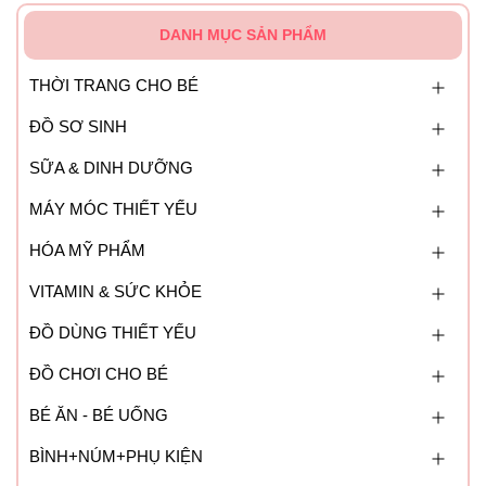
DANH MỤC SẢN PHẨM
THỜI TRANG CHO BÉ
ĐỒ SƠ SINH
SỮA & DINH DƯỠNG
MÁY MÓC THIẾT YẾU
HÓA MỸ PHẨM
VITAMIN & SỨC KHỎE
ĐỒ DÙNG THIẾT YẾU
ĐỒ CHƠI CHO BÉ
BÉ ĂN - BÉ UỐNG
BÌNH+NÚM+PHỤ KIỆN