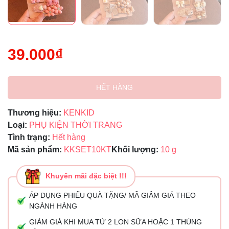
39.000₫
HẾT HÀNG
Thương hiệu:
KENKID
Loại:
PHỤ KIỆN THỜI TRANG
Tình trạng:
Hết hàng
Mã sản phẩm:
KKSET10KT
Khối lượng:
10 g
Khuyến mãi đặc biệt !!!
ÁP DỤNG PHIẾU QUÀ TẶNG/ MÃ GIẢM GIÁ THEO
NGÀNH HÀNG
GIẢM GIÁ KHI MUA TỪ 2 LON SỮA HOẶC 1 THÙNG