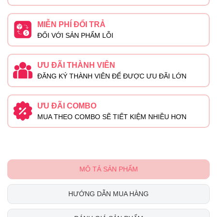
MIỄN PHÍ ĐỔI TRẢ
ĐỐI VỚI SẢN PHẨM LỖI
ƯU ĐÃI THÀNH VIÊN
ĐĂNG KÝ THÀNH VIÊN ĐỂ ĐƯỢC ƯU ĐÃI LỚN
ƯU ĐÃI COMBO
MUA THEO COMBO SẼ TIẾT KIỆM NHIỀU HƠN
MÔ TẢ SẢN PHẨM
HƯỚNG DẪN MUA HÀNG