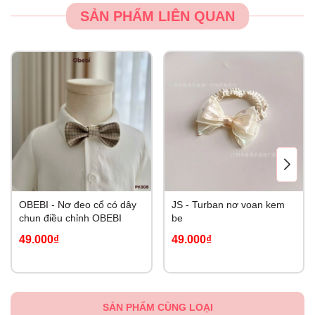
SẢN PHẨM LIÊN QUAN
OBEBI - Nơ đeo cổ có dây
JS - Turban nơ voan kem
chun điều chỉnh OBEBI
be
49.000₫
49.000₫
SẢN PHẨM CÙNG LOẠI