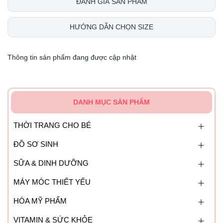
ĐÁNH GIÁ SẢN PHẨM
HƯỚNG DẪN CHỌN SIZE
Thông tin sản phẩm đang được cập nhật
DANH MỤC SẢN PHẨM
THỜI TRANG CHO BÉ
ĐỒ SƠ SINH
SỮA & DINH DƯỠNG
MÁY MÓC THIẾT YẾU
HÓA MỸ PHẨM
VITAMIN & SỨC KHỎE