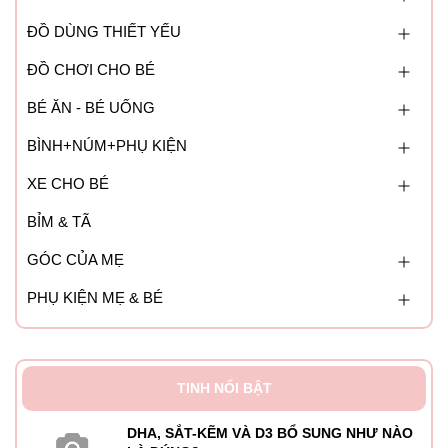
ĐỒ DÙNG THIẾT YẾU
ĐỒ CHƠI CHO BÉ
BÉ ĂN - BÉ UỐNG
BÌNH+NÚM+PHỤ KIỆN
XE CHO BÉ
BỈM & TÃ
GÓC CỦA MẸ
PHỤ KIỆN MẸ & BÉ
TINH NỔI BẬT
DHA, SẮT-KẼM VÀ D3 BỔ SUNG NHƯ NÀO