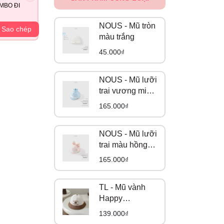
MBO ĐI
NOUS - Mũ tròn
Sao chép
màu trắng
45.000₫
NOUS - Mũ lưỡi
trai vương miện
màu xanh da
165.000₫
trời đính pom
pom (S,M,L)
NOUS - Mũ lưỡi
trai màu hồng
đính nơ (S,M,L)
165.000₫
TL - Mũ vành
Happy
Everyday (2-5Y)
139.000₫