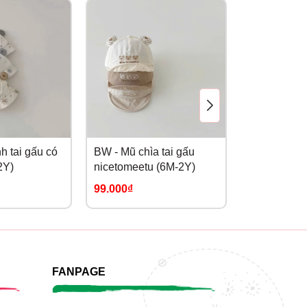
h tai gấu có
BW - Mũ chìa tai gấu
BW - Mũ vàn
2Y)
nicetomeetu (6M-2Y)
nicetomeet
99.000₫
109.000₫
FANPAGE