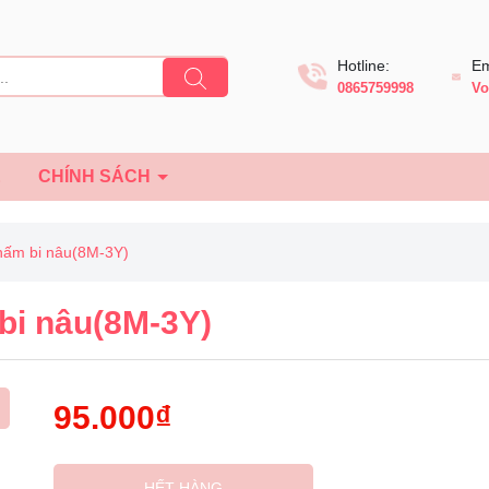
Hotline:
Em
0865759998
Vo
Ệ
CHÍNH SÁCH
hấm bi nâu(8M-3Y)
bi nâu(8M-3Y)
95.000₫
HẾT HÀNG