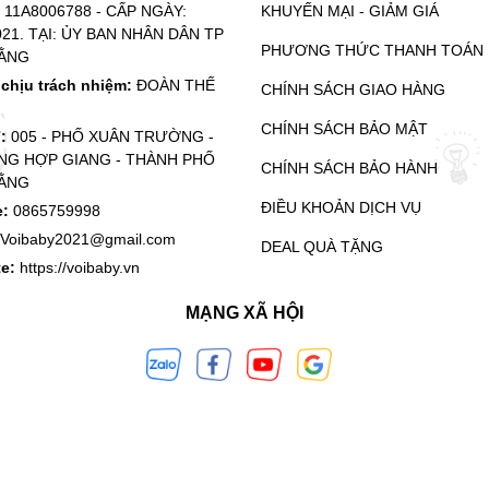
:
11A8006788 - CẤP NGÀY:
KHUYẾN MẠI - GIẢM GIÁ
021. TẠI: ỦY BAN NHÂN DÂN TP
PHƯƠNG THỨC THANH TOÁN
ẰNG
chịu trách nhiệm:
ĐOÀN THẾ
CHÍNH SÁCH GIAO HÀNG
CHÍNH SÁCH BẢO MẬT
ỉ:
005 - PHỐ XUÂN TRƯỜNG -
G HỢP GIANG - THÀNH PHỐ
CHÍNH SÁCH BẢO HÀNH
ẰNG
ĐIỀU KHOẢN DỊCH VỤ
e:
0865759998
Voibaby2021@gmail.com
DEAL QUÀ TẶNG
te:
https://voibaby.vn
MẠNG XÃ HỘI