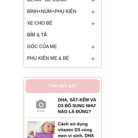
BÌNH+NÚM+PHỤ KIỆN
XE CHO BÉ
BỈM & TÃ
GÓC CỦA MẸ
PHỤ KIỆN MẸ & BÉ
TINH NỔI BẬT
DHA, SẮT-KẼM VÀ
D3 BỔ SUNG NHƯ
NÀO LÀ ĐÚNG?
Cách sử dụng
vitamin D3 cùng
men vi sinh, DHA