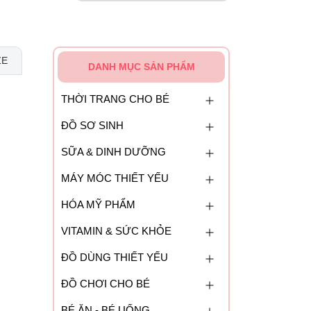
ZE
DANH MỤC SẢN PHẨM
THỜI TRANG CHO BÉ
ĐỒ SƠ SINH
SỮA & DINH DƯỠNG
MÁY MÓC THIẾT YẾU
HÓA MỸ PHẨM
VITAMIN & SỨC KHỎE
ĐỒ DÙNG THIẾT YẾU
ĐỒ CHƠI CHO BÉ
BÉ ĂN - BÉ UỐNG