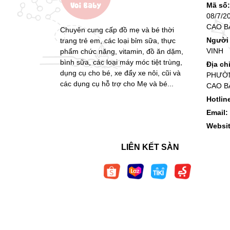
Mã số
08/7/2
CAO B
Chuyên cung cấp đồ mẹ và bé thời
Người 
trang trẻ em, các loại bỉm sữa, thực
VINH
phẩm chức năng, vitamin, đồ ăn dặm,
bình sữa, các loại máy móc tiệt trùng,
Địa ch
dụng cụ cho bé, xe đẩy xe nôi, cũi và
PHƯỜN
các dụng cụ hỗ trợ cho Mẹ và bé...
CAO B
Hotlin
Email:
Websi
LIÊN KẾT SÀN