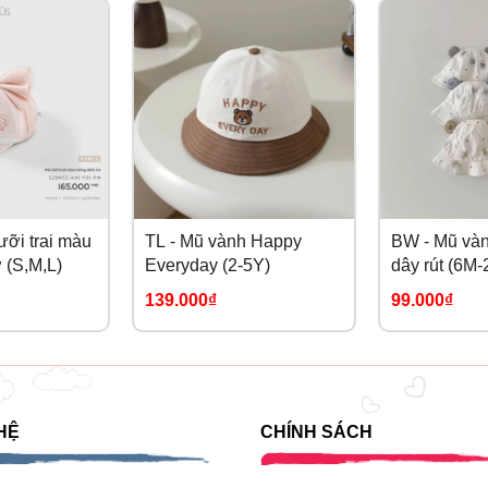
ỡi trai màu
TL - Mũ vành Happy
BW - Mũ vàn
 (S,M,L)
Everyday (2-5Y)
dây rút (6M-
139.000₫
99.000₫
HỆ
CHÍNH SÁCH