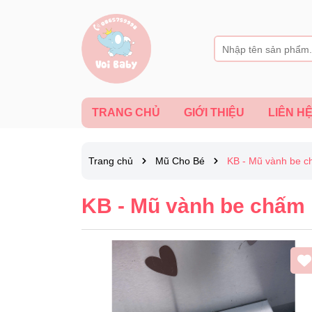
TRANG CHỦ
GIỚI THIỆU
LIÊN H
Trang chủ
Mũ Cho Bé
KB - Mũ vành be c
KB - Mũ vành be chấm 