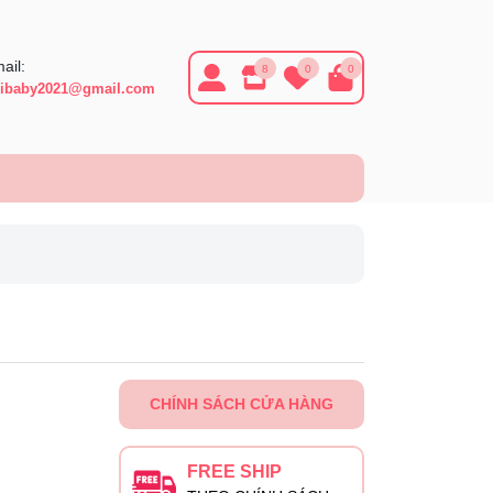
ail:
8
0
0
ibaby2021@gmail.com
CHÍNH SÁCH CỬA HÀNG
FREE SHIP