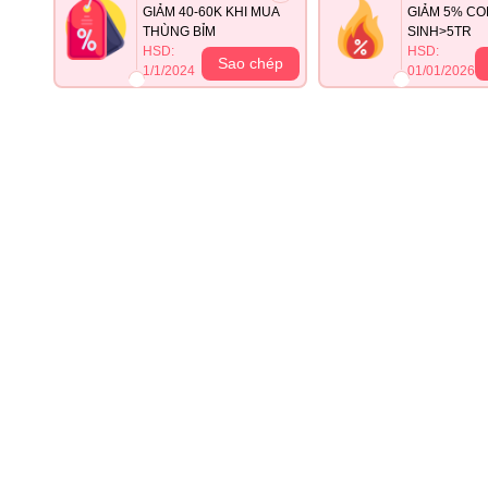
GIẢM 40-60K KHI MUA
GIẢM 5% CO
THÙNG BỈM
SINH>5TR
HSD:
HSD:
Sao chép
1/1/2024
01/01/2026