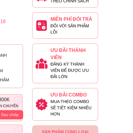
THEO CHÍNH SÁCH
MIỄN PHÍ ĐỔI TRẢ
18
ĐỐI VỚI SẢN PHẨM
LỖI
ƯU ĐÃI THÀNH
ÀNH
VIÊN
ĐĂNG KÝ THÀNH
VIÊN ĐỂ ĐƯỢC ƯU
ỈM
ĐÃI LỚN
PHẨM
ƯU ĐÃI COMBO
300K
MUA THEO COMBO
ẬN CHUYỂN
SẼ TIẾT KIỆM NHIỀU
HƠN
Sao chép
SẢN PHẨM CÙNG LOẠI