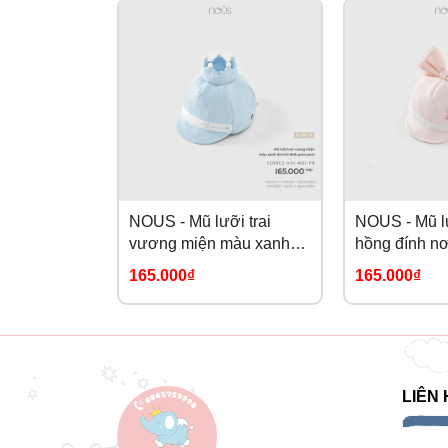
NOUS - Mũ lưỡi trai
NOUS - Mũ lư
vương miện màu xanh
hồng đính nơ
da trời đính pom pom
165.000₫
165.000₫
(S,M,L)
LIÊN 