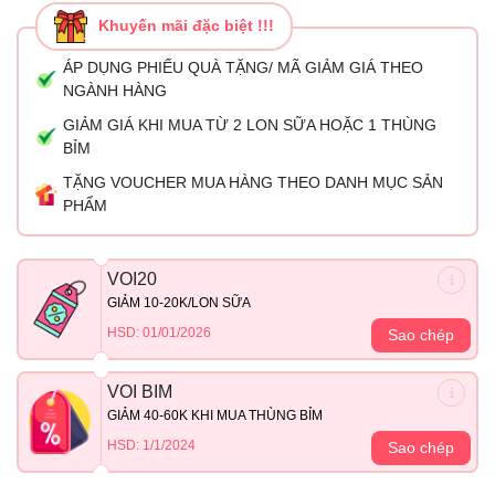
Khuyến mãi đặc biệt !!!
ÁP DỤNG PHIẾU QUÀ TẶNG/ MÃ GIẢM GIÁ THEO
NGÀNH HÀNG
GIẢM GIÁ KHI MUA TỪ 2 LON SỮA HOẶC 1 THÙNG
BỈM
TẶNG VOUCHER MUA HÀNG THEO DANH MỤC SẢN
PHẨM
VOI20
GIẢM 10-20K/LON SỮA
HSD: 01/01/2026
Sao chép
VOI BIM
GIẢM 40-60K KHI MUA THÙNG BỈM
HSD: 1/1/2024
Sao chép