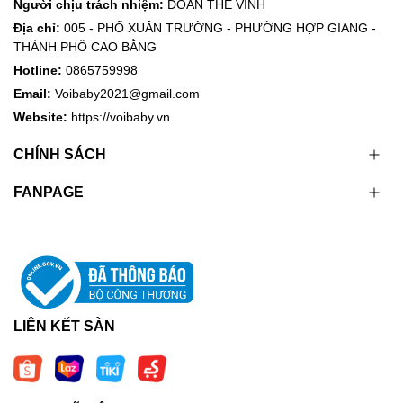
Người chịu trách nhiệm:
ĐOÀN THẾ VINH
Địa chỉ:
005 - PHỐ XUÂN TRƯỜNG - PHƯỜNG HỢP GIANG -
THÀNH PHỐ CAO BẰNG
Hotline:
0865759998
Email:
Voibaby2021@gmail.com
Website:
https://voibaby.vn
CHÍNH SÁCH
FANPAGE
LIÊN KẾT SÀN