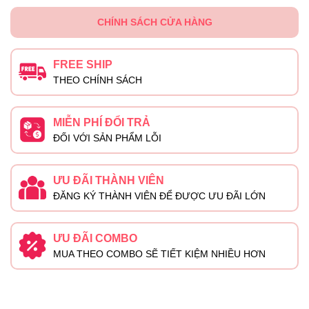
CHÍNH SÁCH CỬA HÀNG
FREE SHIP
THEO CHÍNH SÁCH
MIỄN PHÍ ĐỔI TRẢ
ĐỐI VỚI SẢN PHẨM LỖI
ƯU ĐÃI THÀNH VIÊN
ĐĂNG KÝ THÀNH VIÊN ĐỂ ĐƯỢC ƯU ĐÃI LỚN
ƯU ĐÃI COMBO
MUA THEO COMBO SẼ TIẾT KIỆM NHIỀU HƠN