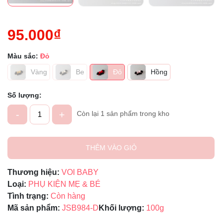
95.000₫
Màu sắc:
Đỏ
Vàng
Be
Đỏ
Hồng
Số lượng:
-
+
Còn lại 1 sản phẩm trong kho
THÊM VÀO GIỎ
Thương hiệu:
VOI BABY
Loại:
PHỤ KIỆN MẸ & BÉ
Tình trạng:
Còn hàng
Mã sản phẩm:
JSB984-D
Khối lượng:
100g