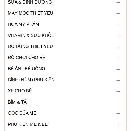
SỮA & DINH DƯỠNG
MÁY MÓC THIẾT YẾU
HÓA MỸ PHẨM
VITAMIN & SỨC KHỎE
ĐỒ DÙNG THIẾT YẾU
ĐỒ CHƠI CHO BÉ
BÉ ĂN - BÉ UỐNG
BÌNH+NÚM+PHỤ KIỆN
XE CHO BÉ
BỈM & TÃ
GÓC CỦA MẸ
PHỤ KIỆN MẸ & BÉ