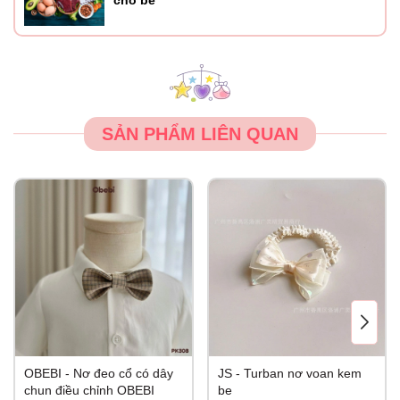
cho bé
SẢN PHẨM LIÊN QUAN
OBEBI - Nơ đeo cổ có dây
JS - Turban nơ voan kem
chun điều chỉnh OBEBI
be