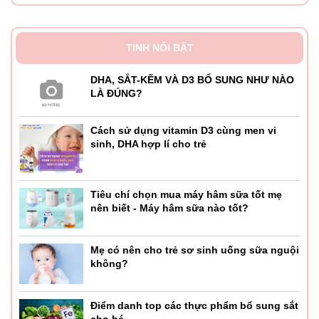
TINH NỔI BẬT
DHA, SẮT-KẼM VÀ D3 BỔ SUNG NHƯ NÀO
LÀ ĐÚNG?
Cách sử dụng vitamin D3 cùng men vi
sinh, DHA hợp lí cho trẻ
Tiêu chí chọn mua máy hâm sữa tốt mẹ
nên biết - Máy hâm sữa nào tốt?
Mẹ có nên cho trẻ sơ sinh uống sữa nguội
không?
Điểm danh top các thực phẩm bổ sung sắt