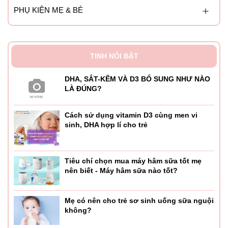
PHỤ KIỆN MẸ & BÉ
TINH NỔI BẬT
DHA, SẮT-KẼM VÀ D3 BỔ SUNG NHƯ NÀO
LÀ ĐÚNG?
Cách sử dụng vitamin D3 cùng men vi
sinh, DHA hợp lí cho trẻ
Tiêu chí chọn mua máy hâm sữa tốt mẹ
nên biết - Máy hâm sữa nào tốt?
Mẹ có nên cho trẻ sơ sinh uống sữa nguội
không?