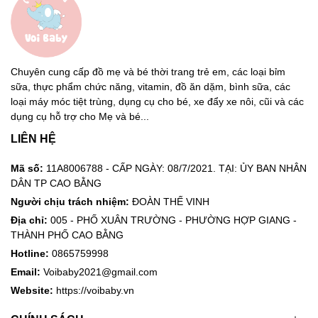
Chuyên cung cấp đồ mẹ và bé thời trang trẻ em, các loại bỉm
sữa, thực phẩm chức năng, vitamin, đồ ăn dặm, bình sữa, các
loại máy móc tiệt trùng, dụng cụ cho bé, xe đẩy xe nôi, cũi và các
dụng cụ hỗ trợ cho Mẹ và bé...
LIÊN HỆ
Mã số:
11A8006788 - CẤP NGÀY: 08/7/2021. TẠI: ỦY BAN NHÂN
DÂN TP CAO BẰNG
Người chịu trách nhiệm:
ĐOÀN THẾ VINH
Địa chỉ:
005 - PHỐ XUÂN TRƯỜNG - PHƯỜNG HỢP GIANG -
THÀNH PHỐ CAO BẰNG
Hotline:
0865759998
Email:
Voibaby2021@gmail.com
Website:
https://voibaby.vn