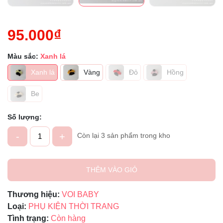
95.000₫
Màu sắc:
Xanh lá
Xanh lá
Vàng
Đỏ
Hồng
Be
Số lượng:
-
+
Còn lại 3 sản phẩm trong kho
THÊM VÀO GIỎ
Thương hiệu:
VOI BABY
Loại:
PHỤ KIỆN THỜI TRANG
Tình trạng:
Còn hàng