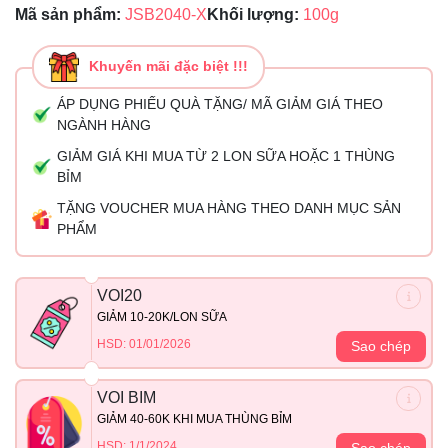
Mã sản phẩm:
JSB2040-X
Khối lượng:
100g
Khuyến mãi đặc biệt !!!
ÁP DỤNG PHIẾU QUÀ TẶNG/ MÃ GIẢM GIÁ THEO
NGÀNH HÀNG
GIẢM GIÁ KHI MUA TỪ 2 LON SỮA HOẶC 1 THÙNG
BỈM
TẶNG VOUCHER MUA HÀNG THEO DANH MỤC SẢN
PHẨM
VOI20
GIẢM 10-20K/LON SỮA
HSD: 01/01/2026
Sao chép
VOI BIM
GIẢM 40-60K KHI MUA THÙNG BỈM
HSD: 1/1/2024
Sao chép