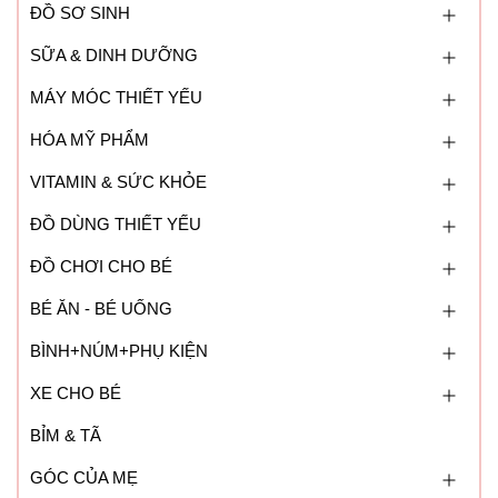
ĐỒ SƠ SINH
SỮA & DINH DƯỠNG
MÁY MÓC THIẾT YẾU
HÓA MỸ PHẨM
VITAMIN & SỨC KHỎE
ĐỒ DÙNG THIẾT YẾU
ĐỒ CHƠI CHO BÉ
BÉ ĂN - BÉ UỐNG
BÌNH+NÚM+PHỤ KIỆN
XE CHO BÉ
BỈM & TÃ
GÓC CỦA MẸ