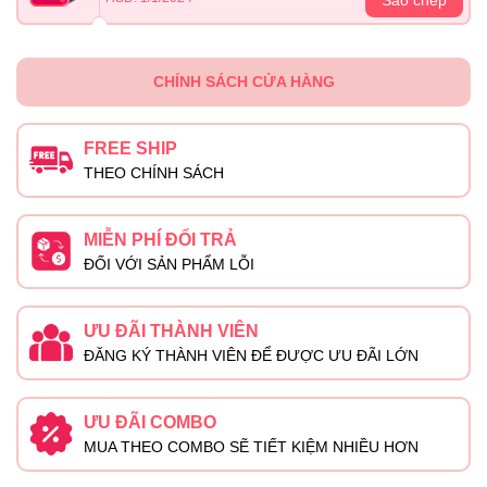
CHÍNH SÁCH CỬA HÀNG
FREE SHIP
THEO CHÍNH SÁCH
MIỄN PHÍ ĐỔI TRẢ
ĐỐI VỚI SẢN PHẨM LỖI
ƯU ĐÃI THÀNH VIÊN
ĐĂNG KÝ THÀNH VIÊN ĐỂ ĐƯỢC ƯU ĐÃI LỚN
ƯU ĐÃI COMBO
MUA THEO COMBO SẼ TIẾT KIỆM NHIỀU HƠN