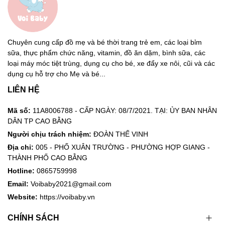
Chuyên cung cấp đồ mẹ và bé thời trang trẻ em, các loại bỉm
sữa, thực phẩm chức năng, vitamin, đồ ăn dặm, bình sữa, các
loại máy móc tiệt trùng, dụng cụ cho bé, xe đẩy xe nôi, cũi và các
dụng cụ hỗ trợ cho Mẹ và bé...
LIÊN HỆ
Mã số:
11A8006788 - CẤP NGÀY: 08/7/2021. TẠI: ỦY BAN NHÂN
DÂN TP CAO BẰNG
Người chịu trách nhiệm:
ĐOÀN THẾ VINH
Địa chỉ:
005 - PHỐ XUÂN TRƯỜNG - PHƯỜNG HỢP GIANG -
THÀNH PHỐ CAO BẰNG
Hotline:
0865759998
Email:
Voibaby2021@gmail.com
Website:
https://voibaby.vn
CHÍNH SÁCH