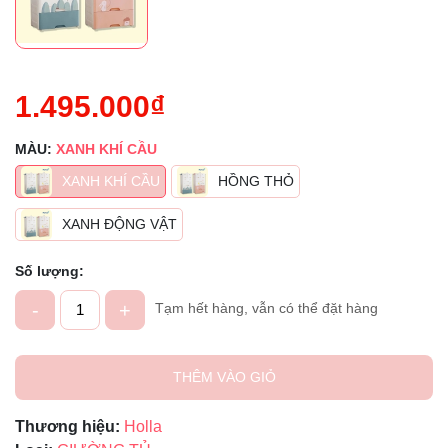
1.495.000₫
MÀU:
XANH KHÍ CẦU
XANH KHÍ CẦU
HỒNG THỎ
Mã giảm giá:
XANH ĐỘNG VẬT
Ngày hết hạn:
Số lượng:
Điều kiện:
-
+
Tạm hết hàng, vẫn có thể đặt hàng
THÊM VÀO GIỎ
Thương hiệu:
Holla