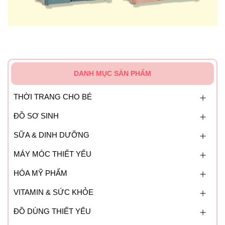
DANH MỤC SẢN PHẨM
THỜI TRANG CHO BÉ
ĐỒ SƠ SINH
SỮA & DINH DƯỠNG
MÁY MÓC THIẾT YẾU
HÓA MỸ PHẨM
VITAMIN & SỨC KHỎE
ĐỒ DÙNG THIẾT YẾU