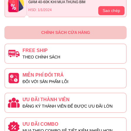
GIẢM 40-60K KHI MUA THÙNG BỈM
HSD: 1/1/2024
Sao chép
CHÍNH SÁCH CỬA HÀNG
FREE SHIP
THEO CHÍNH SÁCH
MIỄN PHÍ ĐỔI TRẢ
ĐỐI VỚI SẢN PHẨM LỖI
ƯU ĐÃI THÀNH VIÊN
ĐĂNG KÝ THÀNH VIÊN ĐỂ ĐƯỢC ƯU ĐÃI LỚN
ƯU ĐÃI COMBO
MUA THEO COMBO SẼ TIẾT KIỆM NHIỀU HƠN