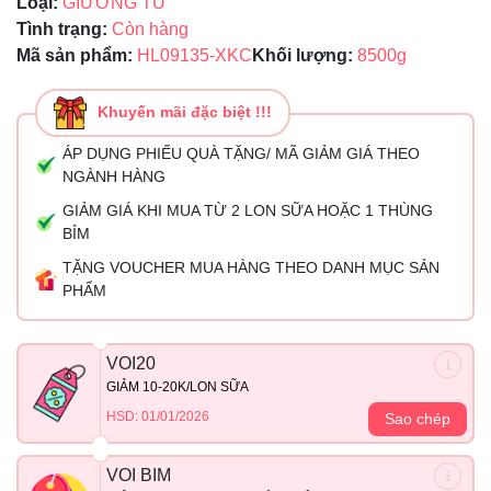
Loại:
GIƯỜNG TỦ
Tình trạng:
Còn hàng
Mã sản phẩm:
HL09135-XKC
Khối lượng:
8500g
Khuyến mãi đặc biệt !!!
ÁP DỤNG PHIẾU QUÀ TẶNG/ MÃ GIẢM GIÁ THEO
NGÀNH HÀNG
GIẢM GIÁ KHI MUA TỪ 2 LON SỮA HOẶC 1 THÙNG
BỈM
TẶNG VOUCHER MUA HÀNG THEO DANH MỤC SẢN
PHẨM
VOI20
GIẢM 10-20K/LON SỮA
HSD: 01/01/2026
Sao chép
VOI BIM