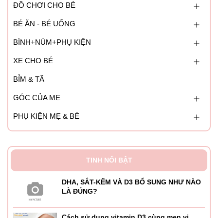
ĐỒ CHƠI CHO BÉ
BÉ ĂN - BÉ UỐNG
BÌNH+NÚM+PHỤ KIỆN
XE CHO BÉ
BỈM & TÃ
GÓC CỦA MẸ
PHỤ KIỆN MẸ & BÉ
TINH NỔI BẬT
DHA, SẮT-KẼM VÀ D3 BỔ SUNG NHƯ NÀO
LÀ ĐÚNG?
Cách sử dụng vitamin D3 cùng men vi