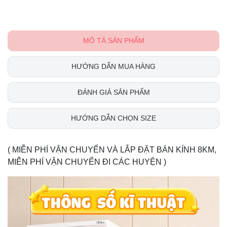
MÔ TẢ SẢN PHẨM
HƯỚNG DẪN MUA HÀNG
ĐÁNH GIÁ SẢN PHẨM
HƯỚNG DẪN CHỌN SIZE
( MIỄN PHÍ VẬN CHUYỂN VÀ LẮP ĐẶT BÁN KÍNH 8KM,
MIỄN PHÍ VẬN CHUYỂN ĐI CÁC HUYỆN )