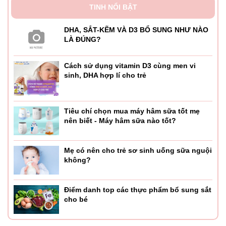
TINH NỔI BẬT
DHA, SẮT-KẼM VÀ D3 BỔ SUNG NHƯ NÀO
LÀ ĐÚNG?
Cách sử dụng vitamin D3 cùng men vi
sinh, DHA hợp lí cho trẻ
Tiêu chí chọn mua máy hâm sữa tốt mẹ
nên biết - Máy hâm sữa nào tốt?
Mẹ có nên cho trẻ sơ sinh uống sữa nguội
không?
Điểm danh top các thực phẩm bổ sung sắt
cho bé