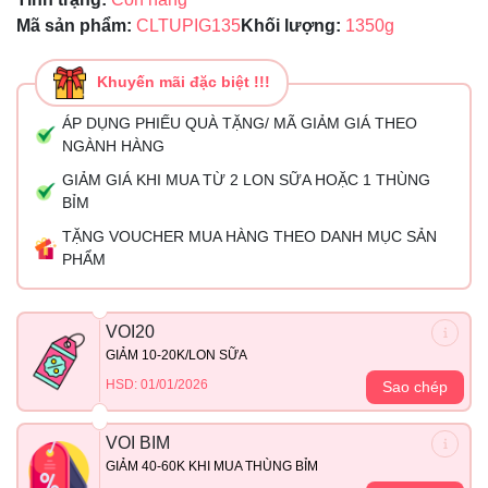
Mã sản phẩm:
CLTUPIG135
Khối lượng:
1350g
Khuyến mãi đặc biệt !!!
ÁP DỤNG PHIẾU QUÀ TẶNG/ MÃ GIẢM GIÁ THEO
NGÀNH HÀNG
GIẢM GIÁ KHI MUA TỪ 2 LON SỮA HOẶC 1 THÙNG
BỈM
TẶNG VOUCHER MUA HÀNG THEO DANH MỤC SẢN
PHẨM
VOI20
GIẢM 10-20K/LON SỮA
HSD: 01/01/2026
Sao chép
VOI BIM
GIẢM 40-60K KHI MUA THÙNG BỈM