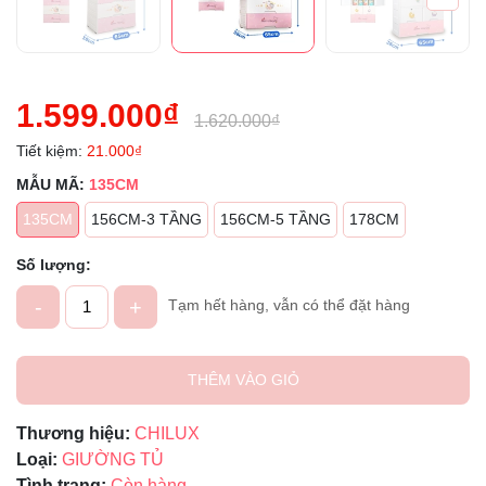
1.599.000₫
1.620.000₫
Tiết kiệm:
21.000₫
MẪU MÃ:
135CM
135CM
156CM-3 TẦNG
156CM-5 TẦNG
178CM
Số lượng:
-
+
Tạm hết hàng, vẫn có thể đặt hàng
THÊM VÀO GIỎ
Thương hiệu:
CHILUX
Loại:
GIƯỜNG TỦ
Tình trạng:
Còn hàng