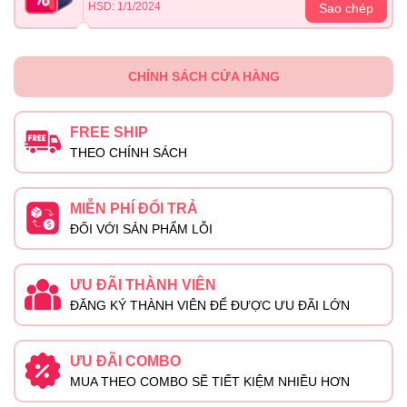
HSD: 1/1/2024
Sao chép
CHÍNH SÁCH CỬA HÀNG
FREE SHIP
THEO CHÍNH SÁCH
MIỄN PHÍ ĐỔI TRẢ
ĐỐI VỚI SẢN PHẨM LỖI
ƯU ĐÃI THÀNH VIÊN
ĐĂNG KÝ THÀNH VIÊN ĐỂ ĐƯỢC ƯU ĐÃI LỚN
ƯU ĐÃI COMBO
MUA THEO COMBO SẼ TIẾT KIỆM NHIỀU HƠN