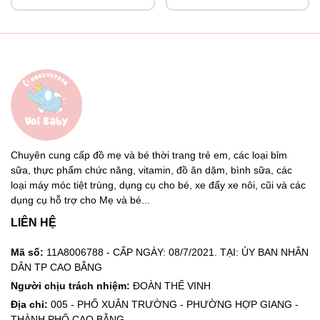
Chuyên cung cấp đồ mẹ và bé thời trang trẻ em, các loại bỉm
sữa, thực phẩm chức năng, vitamin, đồ ăn dặm, bình sữa, các
loại máy móc tiệt trùng, dụng cụ cho bé, xe đẩy xe nôi, cũi và các
dụng cụ hỗ trợ cho Mẹ và bé...
LIÊN HỆ
Mã số:
11A8006788 - CẤP NGÀY: 08/7/2021. TẠI: ỦY BAN NHÂN
DÂN TP CAO BẰNG
Người chịu trách nhiệm:
ĐOÀN THẾ VINH
Địa chỉ:
005 - PHỐ XUÂN TRƯỜNG - PHƯỜNG HỢP GIANG -
THÀNH PHỐ CAO BẰNG