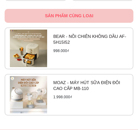
SẢN PHẨM CÙNG LOẠI
BEAR - NỒI CHIÊN KHÔNG DẦU AF-
5H15I52
998.000₫
MOAZ - MÁY HÚT SỮA ĐIỆN ĐÔI
CAO CẤP MB-110
1.998.000₫