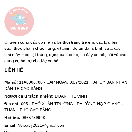
Chuyên cung cấp đồ mẹ và bé thời trang trẻ em, các loại bỉm
sữa, thực phẩm chức năng, vitamin, đồ ăn dặm, bình sữa, các
loại máy móc tiệt trùng, dụng cụ cho bé, xe đẩy xe nôi, cũi và các
dụng cụ hỗ trợ cho Mẹ và bé...
LIÊN HỆ
Mã số:
11A8006788 - CẤP NGÀY: 08/7/2021. TẠI: ỦY BAN NHÂN
DÂN TP CAO BẰNG
Người chịu trách nhiệm:
ĐOÀN THẾ VINH
Địa chỉ:
005 - PHỐ XUÂN TRƯỜNG - PHƯỜNG HỢP GIANG -
THÀNH PHỐ CAO BẰNG
Hotline:
0865759998
Email:
Voibaby2021@gmail.com