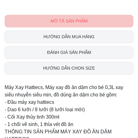
MÔ TẢ SẢN PHẨM
HƯỚNG DẪN MUA HÀNG
ĐÁNH GIÁ SẢN PHẨM
HƯỚNG DẪN CHỌN SIZE
Máy Xay Hattiecs, Máy xay đồ ăn dặm cho bé 0,3L xay
siêu nhuyễn siêu mịn, đồ dùng ăn dặm cho bé gồm:
- Đầu máy xay hattiecs
- Dao 6 lưỡi / 8 lưỡi (8 lưỡi loại mới)
- Cối Xay thủy tinh 300ml
- 1 chổi vê sinh, 1 thìa vét đồ ăn
THÔNG TIN SẢN PHẨM MÁY XAY ĐỒ ĂN DẶM