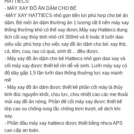
HATTIECS:
- MÁY XAY ĐỒ ĂN DẶM CHO BÉ
-MÁY XAY HATTIECS nhỏ gọn tiện lợi phù hợp cho bé ăn
dặm. Bé mới ăn dặm thường ăn 1 lượng rất ít nên máy xay
thông thường khó có thể xay được.Máy xay Hattiecs dung
tích cối xay thủy tinh nhỏ chỉ 300ml và 6 hoặc 8 lưỡi dao
siêu sắc phù hợp cho việc xay đồ ăn dặm cho bé: xay thịt,
cá, tôm, cua, rau củ quả, sinh tố… đều được.
- Máy xay đồ ăn dặm cho bé Hattiecs nhỏ gọn dao xay và
cối máy xay được thiết kế rời dễ vệ sinh. Lưỡi máy xay có
độ dày gấp 1.5 lần lưỡi dao thông thuờng lực xay mạnh
mẽ
- Máy xay đồ ăn dặm được thiết kế phần cối máy là thủy
tinh đúc nguyên khối, chịu lực, chịu nhiệt cao các mẹ thoải
mái xay đồ ăn nóng. Phần đế cối máy xay được thiết kế
lớp cao su chống rung lắc chống trơn trượt, xê dịch khi
xay.
- Phần đầu máy xay hattiecs được thiết bằng nhựa APS
cao cấp an toàn.