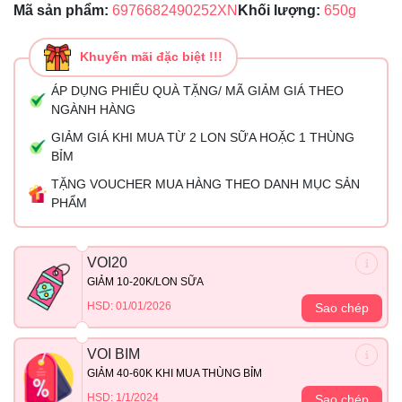
Mã sản phẩm:
6976682490252XN
Khối lượng:
650g
Khuyến mãi đặc biệt !!!
ÁP DỤNG PHIẾU QUÀ TẶNG/ MÃ GIẢM GIÁ THEO
NGÀNH HÀNG
GIẢM GIÁ KHI MUA TỪ 2 LON SỮA HOẶC 1 THÙNG
BỈM
TẶNG VOUCHER MUA HÀNG THEO DANH MỤC SẢN
PHẨM
VOI20
GIẢM 10-20K/LON SỮA
HSD: 01/01/2026
Sao chép
VOI BIM
GIẢM 40-60K KHI MUA THÙNG BỈM
HSD: 1/1/2024
Sao chép