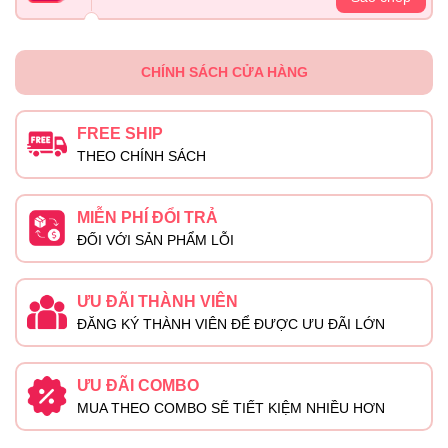
CHÍNH SÁCH CỬA HÀNG
FREE SHIP
THEO CHÍNH SÁCH
MIỄN PHÍ ĐỔI TRẢ
ĐỐI VỚI SẢN PHẨM LỖI
ƯU ĐÃI THÀNH VIÊN
ĐĂNG KÝ THÀNH VIÊN ĐỂ ĐƯỢC ƯU ĐÃI LỚN
ƯU ĐÃI COMBO
MUA THEO COMBO SẼ TIẾT KIỆM NHIỀU HƠN