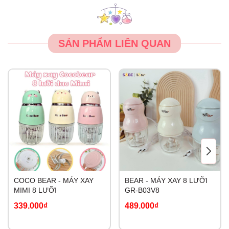
SẢN PHẨM LIÊN QUAN
COCO BEAR - MÁY XAY
BEAR - MÁY XAY 8 LƯỠI
MIMI 8 LƯỠI
GR-B03V8
339.000₫
489.000₫