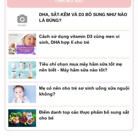
TINH NỔI BẬT
DHA, SẮT-KẼM VÀ D3 BỔ SUNG NHƯ NÀO
LÀ ĐÚNG?
Cách sử dụng vitamin D3 cùng men vi
sinh, DHA hợp lí cho trẻ
Tiêu chí chọn mua máy hâm sữa tốt mẹ
nên biết - Máy hâm sữa nào tốt?
Mẹ có nên cho trẻ sơ sinh uống sữa nguội
không?
Điểm danh top các thực phẩm bổ sung sắt
cho bé