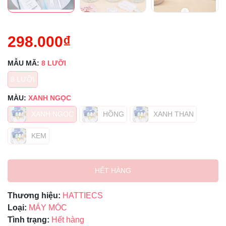
298.000₫
MẪU MÃ:
8 LƯỠI
8 LƯỠI
MÀU:
XANH NGỌC
XANH NGỌC
HỒNG
XANH THAN
KEM
HẾT HÀNG
Thương hiệu:
HATTIECS
Loại:
MÁY MÓC
Tình trạng:
Hết hàng