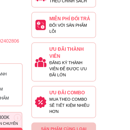
THEO CHÍNH SÁCH
MIỄN PHÍ ĐỔI TRẢ
ĐỐI VỚI SẢN PHẨM
LỖI
02402806
ƯU ĐÃI THÀNH
VIÊN
ĐĂNG KÝ THÀNH
VIÊN ĐỂ ĐƯỢC ƯU
ÀNH
ĐÃI LỚN
ỈM
ƯU ĐÃI COMBO
PHẨM
MUA THEO COMBO
SẼ TIẾT KIỆM NHIỀU
HƠN
300K
ẬN CHUYỂN
SẢN PHẨM CÙNG LOẠI