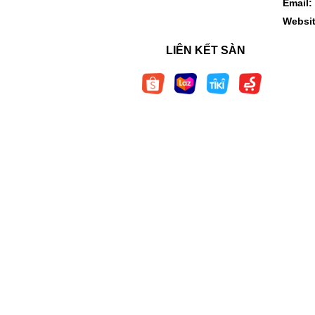
Email:
Websi
+ Xay các thực phẩm cứng như đá viên, đườn
mai.
LIÊN KẾT SÀN
- Sau mỗi lần sử dụng hãy đổ bỏ lượng nước t
4. Thông số kỹ thuật
Tên sản phẩm
Máy xay và hấp t
Mã sản phẩm
FB9617KM
Thương hiệu
Fatzbaby - Hàn Q
Sản xuất tại
Trung Quốc
Nguồn điện
220-240V AC, 50
Công suất
máy hấp 400W + 