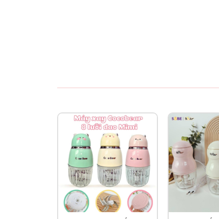
tiện trong việc tháo lắp và vệ sinh.
- Điều chỉnh thời gian hấp tuỳ ý mà không c
- Điều chỉnh nhiệt độ hâm nóng từ 40 đến 90 độ
- Dung tích bình xay 400ml: Hiện nay đây cũng
ăn cho trẻ lớn hơn cũng như cho cả gia đình.
2. Hướng dẫn sử dụng
(1) Chức năng hấp: sử dụng rổ hấp, điều chỉn
(2) Chức năng xay: đổ thức ăn vào bình xay. Nhấ
mong muốn.
(3) Chức năng hấp và xay tự động: khi thực hiệ
động máy sẽ tự động xay sau khi kết thúc quá t
trừ
(4) Chức năng hâm nóng sữa và thức ăn: đặt 