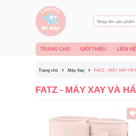
TRANG CHỦ
GIỚI THIỆU
LIÊN H
Trang chủ
Máy Xay
FATZ - MÁY XAY VÀ
FATZ - MÁY XAY VÀ H