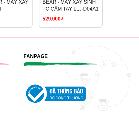
 - MÁY XAY
BEAR - MÁY XAY SINH
FATZ - MÁ
I
TỐ CẦM TAY LLJ-D04A1
THỨC ĂN P
sôi
FB9620KM
529.000₫
1.589.000₫
FANPAGE
m.