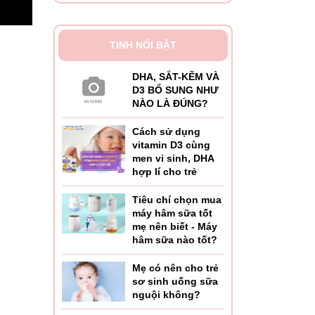
TINH NỔI BẬT
DHA, SẮT-KẼM VÀ
D3 BỔ SUNG NHƯ
NÀO LÀ ĐÚNG?
AY/
Cách sử dụng
vitamin D3 cùng
men vi sinh, DHA
hợp lí cho trẻ
độ
Tiêu chí chọn mua
máy hâm sữa tốt
mẹ nên biết - Máy
 vệ
hâm sữa nào tốt?
Mẹ có nên cho trẻ
sơ sinh uống sữa
rường
nguội không?
 thuận