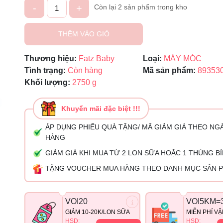
-
+
Còn lại 2 sản phẩm trong kho
Ngày hết hạn:
THÊM VÀO GIỎ
Điều kiện:
Thương hiệu:
Fatz Baby
Loại:
MÁY MÓC
Tình trạng:
Còn hàng
Mã sản phẩm:
89353
Khối lượng:
2750 g
Khuyến mãi đặc biệt !!!
ÁP DỤNG PHIẾU QUÀ TẶNG/ MÃ GIẢM GIÁ THEO NG
HÀNG
GIẢM GIÁ KHI MUA TỪ 2 LON SỮA HOẶC 1 THÙNG B
TẶNG VOUCHER MUA HÀNG THEO DANH MỤC SẢN 
VOI20
VOI5KM=
GIẢM 10-20K/LON SỮA
MIỄN PHÍ V
HSD:
HSD: