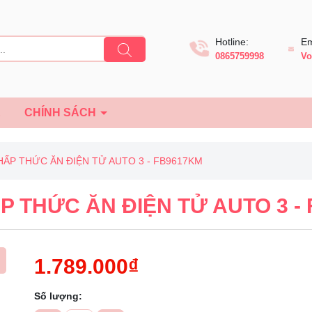
Hotline:
Em
0865759998
Vo
Ệ
CHÍNH SÁCH
 HẤP THỨC ĂN ĐIỆN TỬ AUTO 3 - FB9617KM
ẤP THỨC ĂN ĐIỆN TỬ AUTO 3 -
1.789.000₫
Số lượng:
Mã giảm giá: