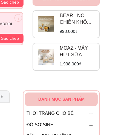
Sao chép
BEAR - NỒI
CHIÊN KHÔNG
MBO ĐI
DẦU AF-
998.000₫
5H15I52
Sao chép
MOAZ - MÁY
HÚT SỮA
ĐIỆN ĐÔI CAO
1.998.000₫
CẤP MB-110
ZE
DANH MỤC SẢN PHẨM
THỜI TRANG CHO BÉ
ĐỒ SƠ SINH