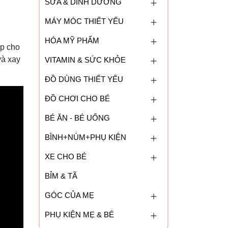
SỮA & DINH DƯỠNG
MÁY MÓC THIẾT YẾU
HÓA MỸ PHẨM
ấp cho
và xay
VITAMIN & SỨC KHỎE
ĐỒ DÙNG THIẾT YẾU
ĐỒ CHƠI CHO BÉ
BÉ ĂN - BÉ UỐNG
BÌNH+NÚM+PHỤ KIỆN
XE CHO BÉ
BỈM & TÃ
GÓC CỦA MẸ
PHỤ KIỆN MẸ & BÉ