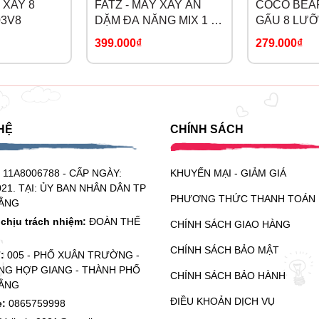
 XAY 8
FATZ - MÁY XAY ĂN
COCO BEAR
h xác bằng nút + hoặc -
03V8
DẶM ĐA NĂNG MIX 1 -
GẤU 8 LƯỠ
 khoang chứa nước và nhấn nút tiệt trùng, máy sẽ tự động đun 
FB5101ZT
399.000₫
279.000₫
bảo độ bền của máy.
HỆ
CHÍNH SÁCH
 sử dụng.
:
11A8006788 - CẤP NGÀY:
KHUYẾN MẠI - GIẢM GIÁ
c để giảm khả năng tạo cặn canxi.
021. TẠI: ỦY BAN NHÂN DÂN TP
PHƯƠNG THỨC THANH TOÁN
ẰNG
iện cặn canxi. Mẹ có thể tẩy cặn canxi bằng axit citric hoặc giấ
chịu trách nhiệm:
ĐOÀN THẾ
CHÍNH SÁCH GIAO HÀNG
ng.
CHÍNH SÁCH BẢO MẬT
ỉ:
005 - PHỐ XUÂN TRƯỜNG -
sau:
G HỢP GIANG - THÀNH PHỐ
CHÍNH SÁCH BẢO HÀNH
ẰNG
ĐIỀU KHOẢN DỊCH VỤ
e:
0865759998