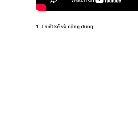
1. Thiết kế và công dụng
​- Tích hợp 5 chức năng: Đây là dòng máy duy 
TỰ ĐỘNG HẤP +XAY/ HÂM NÓNG/ TIỆT T
- Thiết kế máy hiện đại, tiện lợi:
+ 1 bên để chứa nước khi hấp, bên ngoài có c
mềm cứng khác nhau.
+ 1 bên gồm bình xay và rổ hấp trong suốt được
sinh dụng cụ hay lấy thức ăn đã chín ra ngoài
- Lưỡi xay 4 cánh: Khác với các loại máy xay
thì 3 được thiết kế đặc biệt hơn với trụ xay 