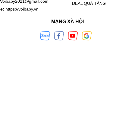
Voibaby2021@gmail.com
DEAL QUÀ TẶNG
te:
https://voibaby.vn
g cục và thực phẩm đông lạnh, hoặc các thực phẩm dính như p
MẠNG XÃ HỘI
hừa trong đế máy và vệ sinh các bộ phận máy sạch sẽ.
hức ăn dặm điện tử đa năng Fatzbaby Auto 3 FB9617KM
uốc
/60Hz
máy xay 130W