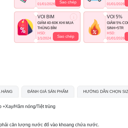
Sao chép
01/01/2026
01/01/2026
VOI BIM
VOI 5%
GIẢM 40-60K KHI MUA
GIẢM 5% CO
THÙNG BỈM
SINH>5TR
HSD:
HSD:
Sao chép
1/1/2024
01/01/2026
 HÀNG
ĐÁNH GIÁ SẢN PHẨM
HƯỚNG DẪN CHỌN SI
p +Xay/Hâm nóng/Tiệt trùng
ần phải căn lượng nước đổ vào khoang chứa nước.