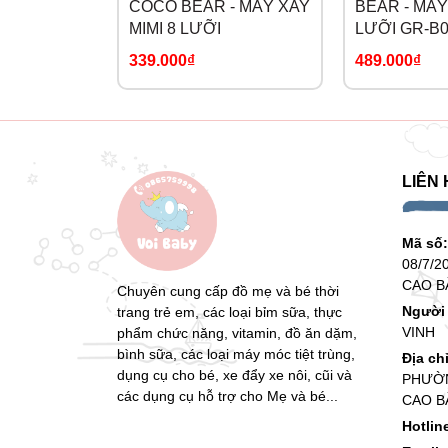
COCO BEAR - MÁY XAY
BEAR - MÁY
chỉnh nhiệt độ hâm nóng để chọn nhiệt độ chín
MIMI 8 LƯỠI
LƯỠI GR-B
(5) Chức năng tiệt trùng: úp ngược bình sữa ở
339.000₫
489.000₫
nước trong 10 phút
3. Lưu ý khi sử dụng
- Không nên đổ quá mực nước 230ml để đảm 
LIÊN 
- Kiểm tra nắp bình đã được khóa lại trước khi
Mã số
- Hãy sử dụng nước cất hoặc nước đã được lọ
08/7/2
CAO B
- Sau 1 thời gian sử dụng, đế máy có thể xuất h
Chuyên cung cấp đồ mẹ và bé thời
Người 
trang trẻ em, các loại bỉm sữa, thực
- Tránh xa tầm tay trẻ em khi máy đang hoạt độ
VINH
phẩm chức năng, vitamin, đồ ăn dặm,
bình sữa, các loại máy móc tiệt trùng,
Địa ch
- Thiết bị này KHÔNG dành cho các mục đích 
dụng cụ cho bé, xe đẩy xe nôi, cũi và
PHƯỜN
các dụng cụ hỗ trợ cho Mẹ và bé...
CAO B
+ Hấp thức ăn giống nhau trong hơn 30 phút
Hotlin
+ Xay trước, sau đó hấp