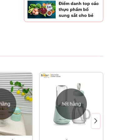
Điểm danh top các
thực phẩm bổ
sung sắt cho bé
 món
heo
 hàng
hết hàng
nút tự
 hoặc
điều