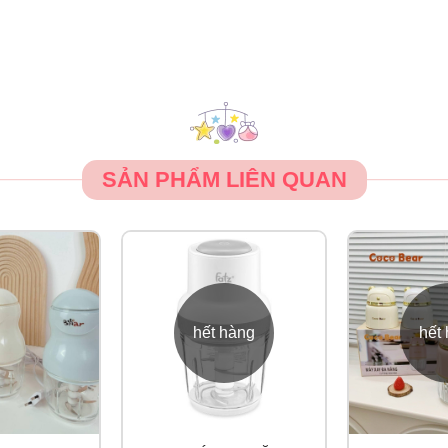
ần phải căn lượng nước đổ vào khoang chứa nước.
 C vô cùng tiện lợi
 là dung tích lớn trên thị trường, cho phép mẹ xay được những
SẢN PHẨM LIÊN QUAN
h thời gian hấp trước khi máy hoạt động
n và giữ nút xay trong quá trình xay, thả nút xay để kết thúc t
hết hàng
hết
n chức năng này, cần cho thức ăn trực tiếp vàp bình xay, nhấn 
rình hấp. Đồng thời có thể điều chỉnh thời gian hấp bằng nút +
bình sữa vào khoang chứa nước và nhấn nút hâm nóng. Có thể 