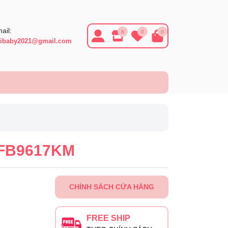
ail:
8
0
0
ibaby2021@gmail.com
 FB9617KM
CHÍNH SÁCH CỬA HÀNG
FREE SHIP