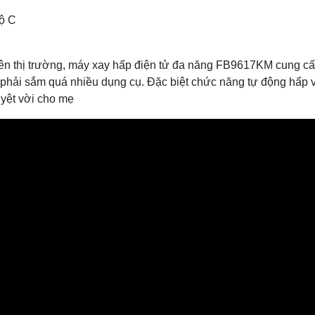
độ C
ên thị trường, máy xay hấp điện tử đa năng FB9617KM cung c
phải sắm quá nhiều dụng cụ. Đặc biệt chức năng tự động hấp 
uyệt vời cho mẹ