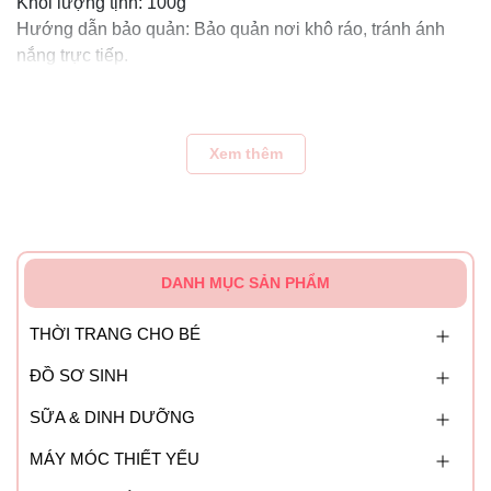
Khối lượng tịnh: 100g
Hướng dẫn bảo quản: Bảo quản nơi khô ráo, tránh ánh
nắng trực tiếp.
Xuất xứ: Nhật Bản
Xem thêm
DANH MỤC SẢN PHẨM
THỜI TRANG CHO BÉ
ĐỒ SƠ SINH
SỮA & DINH DƯỠNG
MÁY MÓC THIẾT YẾU