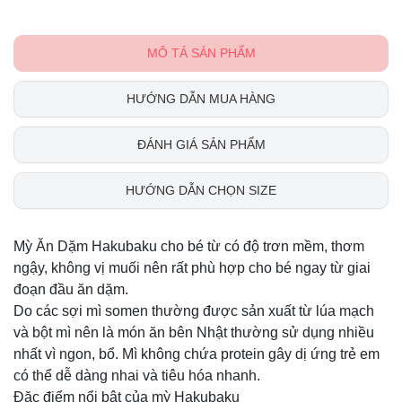
MÔ TẢ SẢN PHẨM
HƯỚNG DẪN MUA HÀNG
ĐÁNH GIÁ SẢN PHẨM
HƯỚNG DẪN CHỌN SIZE
Mỳ Ăn Dặm Hakubaku cho bé từ có độ trơn mềm, thơm
ngậy, không vị muối nên rất phù hợp cho bé ngay từ giai
đoạn đầu ăn dặm.
Do các sợi mì somen thường được sản xuất từ lúa mạch
và bột mì nên là món ăn bên Nhật thường sử dụng nhiều
nhất vì ngon, bổ. Mì không chứa protein gây dị ứng trẻ em
có thể dễ dàng nhai và tiêu hóa nhanh.
Đặc điểm nổi bật của mỳ Hakubaku