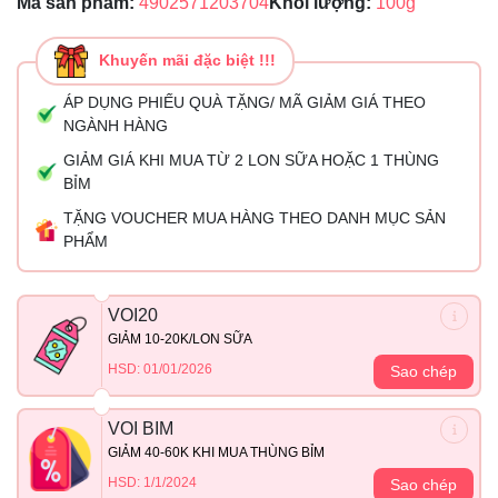
Mã sản phẩm:
4902571203704
Khối lượng:
100g
Khuyến mãi đặc biệt !!!
ÁP DỤNG PHIẾU QUÀ TẶNG/ MÃ GIẢM GIÁ THEO
NGÀNH HÀNG
GIẢM GIÁ KHI MUA TỪ 2 LON SỮA HOẶC 1 THÙNG
BỈM
TẶNG VOUCHER MUA HÀNG THEO DANH MỤC SẢN
PHẨM
VOI20
GIẢM 10-20K/LON SỮA
HSD: 01/01/2026
Sao chép
VOI BIM
GIẢM 40-60K KHI MUA THÙNG BỈM
HSD: 1/1/2024
Sao chép