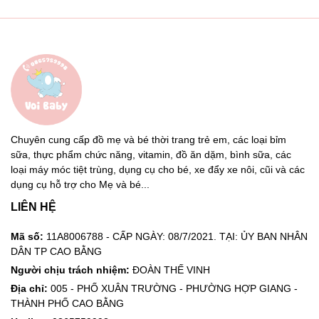
Chuyên cung cấp đồ mẹ và bé thời trang trẻ em, các loại bỉm
sữa, thực phẩm chức năng, vitamin, đồ ăn dặm, bình sữa, các
loại máy móc tiệt trùng, dụng cụ cho bé, xe đẩy xe nôi, cũi và các
dụng cụ hỗ trợ cho Mẹ và bé...
LIÊN HỆ
Mã số:
11A8006788 - CẤP NGÀY: 08/7/2021. TẠI: ỦY BAN NHÂN
DÂN TP CAO BẰNG
Người chịu trách nhiệm:
ĐOÀN THẾ VINH
Địa chỉ:
005 - PHỐ XUÂN TRƯỜNG - PHƯỜNG HỢP GIANG -
THÀNH PHỐ CAO BẰNG