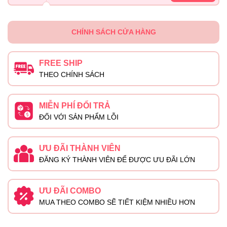
CHÍNH SÁCH CỬA HÀNG
FREE SHIP
THEO CHÍNH SÁCH
MIỄN PHÍ ĐỔI TRẢ
ĐỐI VỚI SẢN PHẨM LỖI
ƯU ĐÃI THÀNH VIÊN
ĐĂNG KÝ THÀNH VIÊN ĐỂ ĐƯỢC ƯU ĐÃI LỚN
ƯU ĐÃI COMBO
MUA THEO COMBO SẼ TIẾT KIỆM NHIỀU HƠN