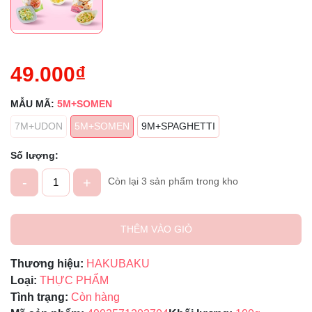
49.000₫
MẪU MÃ:
5M+SOMEN
7M+UDON
5M+SOMEN
9M+SPAGHETTI
Số lượng:
-
+
Còn lại 3 sản phẩm trong kho
THÊM VÀO GIỎ
Thương hiệu:
HAKUBAKU
Loại:
THỰC PHẨM
Tình trạng:
Còn hàng