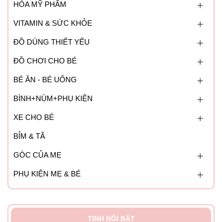
HÓA MỸ PHẨM
VITAMIN & SỨC KHỎE
ĐỒ DÙNG THIẾT YẾU
ĐỒ CHƠI CHO BÉ
BÉ ĂN - BÉ UỐNG
BÌNH+NÚM+PHỤ KIỆN
XE CHO BÉ
BỈM & TÃ
GÓC CỦA MẸ
PHỤ KIỆN MẸ & BÉ
TINH NỔI BẬT