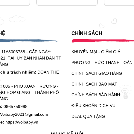
HỆ
CHÍNH SÁCH
:
11A8006788 - CẤP NGÀY:
KHUYẾN MẠI - GIẢM GIÁ
021. TẠI: ỦY BAN NHÂN DÂN TP
PHƯƠNG THỨC THANH TOÁN
ẰNG
chịu trách nhiệm:
ĐOÀN THẾ
CHÍNH SÁCH GIAO HÀNG
CHÍNH SÁCH BẢO MẬT
ỉ:
005 - PHỐ XUÂN TRƯỜNG -
G HỢP GIANG - THÀNH PHỐ
CHÍNH SÁCH BẢO HÀNH
ẰNG
ĐIỀU KHOẢN DỊCH VỤ
e:
0865759998
Voibaby2021@gmail.com
DEAL QUÀ TẶNG
te:
https://voibaby.vn