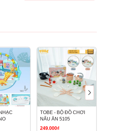
 NHẠC
TOBE - BỘ ĐỒ CHƠI
HT - SET 6
NO
NẤU ĂN 5105
CÔNG TRÌ
249.000₫
269.000₫