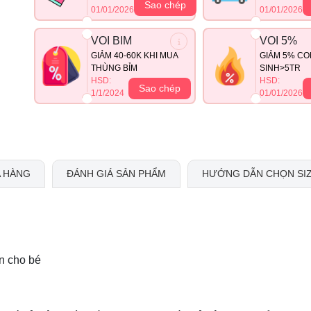
Sao chép
01/01/2026
01/01/2026
VOI BIM
VOI 5%
GIẢM 40-60K KHI MUA
GIẢM 5% CO
THÙNG BỈM
SINH>5TR
HSD:
HSD:
Sao chép
1/1/2024
01/01/2026
 HÀNG
ĐÁNH GIÁ SẢN PHẨM
HƯỚNG DẪN CHỌN SI
àn cho bé