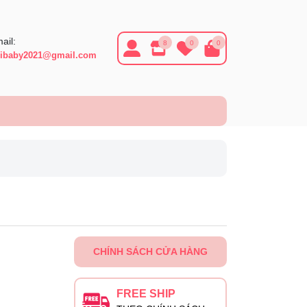
ail:
8
0
0
ibaby2021@gmail.com
CHÍNH SÁCH CỬA HÀNG
FREE SHIP