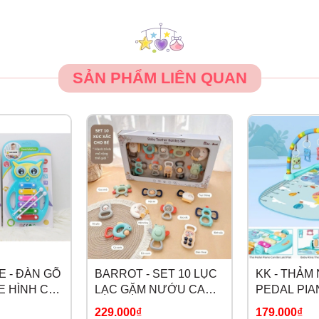
SẢN PHẨM LIÊN QUAN
 - ĐÀN GÕ
BARROT - SET 10 LỤC
KK - THẢM
 HÌNH CÚ
LẠC GẶM NƯỚU CAO
PEDAL PIA
CẤP
229.000₫
179.000₫