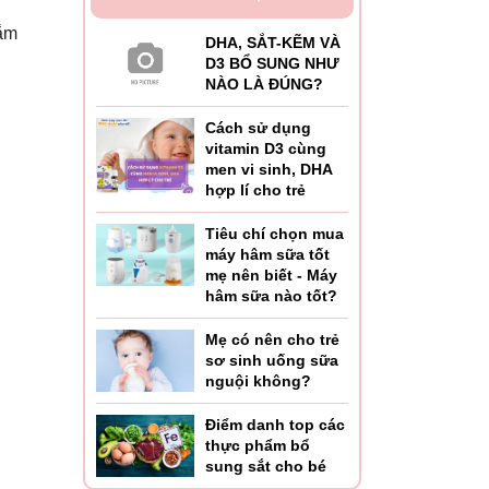
sắm
DHA, SẮT-KẼM VÀ
D3 BỔ SUNG NHƯ
NÀO LÀ ĐÚNG?
Cách sử dụng
vitamin D3 cùng
men vi sinh, DHA
hợp lí cho trẻ
Tiêu chí chọn mua
máy hâm sữa tốt
mẹ nên biết - Máy
hâm sữa nào tốt?
Mẹ có nên cho trẻ
sơ sinh uống sữa
nguội không?
Điểm danh top các
thực phẩm bổ
sung sắt cho bé