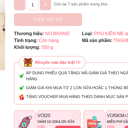
-
+
Còn lại 7 sản phẩm trong kho
Ngày hết hạn:
THÊM VÀO GIỎ
Điều kiện:
Thương hiệu:
NO BRAND
Loại:
PHỤ KIỆN MẸ &
Tình trạng:
Còn hàng
Mã sản phẩm:
TNGH
Khối lượng:
550 g
Khuyến mãi đặc biệt !!!
ÁP DỤNG PHIẾU QUÀ TẶNG/ MÃ GIẢM GIÁ THEO NG
HÀNG
GIẢM GIÁ KHI MUA TỪ 2 LON SỮA HOẶC 1 THÙNG B
TẶNG VOUCHER MUA HÀNG THEO DANH MỤC SẢN 
VOI20
VOI5KM=
GIẢM 10-20K/LON SỮA
MIỄN PHÍ V
HSD:
HSD: