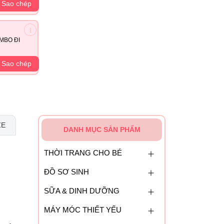
Sao chép
MBO ĐI
Sao chép
ZE
DANH MỤC SẢN PHẨM
THỜI TRANG CHO BÉ
ĐỒ SƠ SINH
SỮA & DINH DƯỠNG
MÁY MÓC THIẾT YẾU