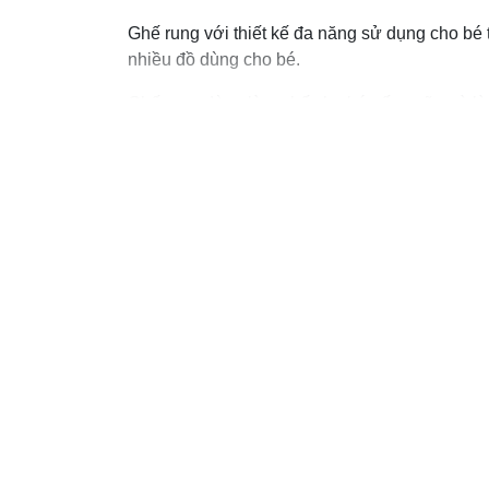
Ghế rung với thiết kế đa năng sử dụng cho bé 
nhiều đồ dùng cho bé.
Ghế rung dùng làm ghế cho bé uống sữa và làm 
Bằng cơ và rung theo chuyển động của bé nên 
Bé sẽ chơi ngoan rồi dần dần chìm vào giấc n