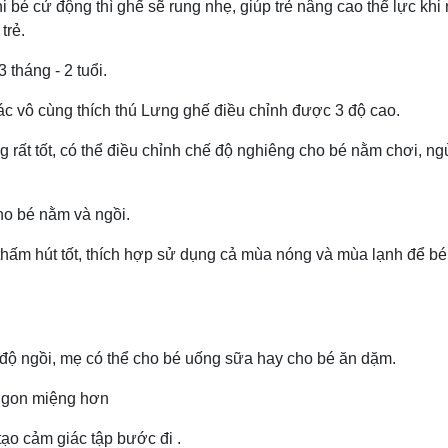
 bé cử động thì ghế sẽ rung nhẹ, giúp trẻ nâng cao thể lực khi
 trẻ.
 tháng - 2 tuổi.
ác vô cùng thích thú Lưng ghế điều chỉnh được 3 độ cao.
 rất tốt, có thể điều chỉnh chế độ nghiêng cho bé nằm chơi, n
cho bé nằm và ngồi.
hấm hút tốt, thích hợp sử dụng cả mùa nóng và mùa lạnh để bé
 độ ngồi, mẹ có thể cho bé uống sữa hay cho bé ăn dặm.
n ngon miệng hơn
tạo cảm giác tập bước đi .