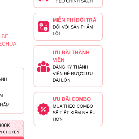
THEO CHÍNH SÁCH
MIỄN PHÍ ĐỔI TRẢ
ĐỐI VỚI SẢN PHẨM
LỖI
 BÉ
ECHUA
ƯU ĐÃI THÀNH
VIÊN
ĐĂNG KÝ THÀNH
VIÊN ĐỂ ĐƯỢC ƯU
ÀNH
ĐÃI LỚN
ỈM
ƯU ĐÃI COMBO
PHẨM
MUA THEO COMBO
SẼ TIẾT KIỆM NHIỀU
HƠN
300K
ẬN CHUYỂN