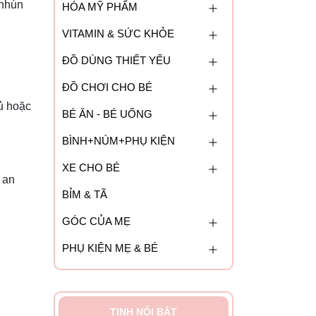
 nhún
HÓA MỸ PHẨM
VITAMIN & SỨC KHỎE
ĐỒ DÙNG THIẾT YẾU
ĐỒ CHƠI CHO BÉ
gủ hoặc
BÉ ĂN - BÉ UỐNG
BÌNH+NÚM+PHỤ KIỆN
XE CHO BÉ
 an
BỈM & TÃ
GÓC CỦA MẸ
PHỤ KIỆN MẸ & BÉ
TINH NỔI BẬT