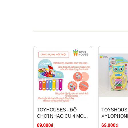
TOYHOUSES - ĐỒ
TOYSHOUSE
CHƠI NHẠC CỤ 4 MÓN
XYLOPHONE
682-9
MÈO C601
69.000₫
69.000₫