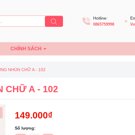
Hotline:
Em
0865759998
Vo
Ệ
CHÍNH SÁCH
UNG NHÚN CHỮ A - 102
 CHỮ A - 102
149.000₫
Số lượng:
Mã giảm giá: