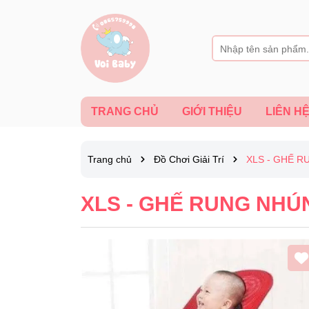
TRANG CHỦ
GIỚI THIỆU
LIÊN H
Trang chủ
Đồ Chơi Giải Trí
XLS - GHẾ R
XLS - GHẾ RUNG NHÚN