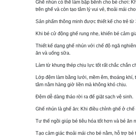
Ghế nhún có thể làm bập bênh cho bé chơi: Khi
trên ghế và còn tạo tâm lý vui vẻ, thoải mái cho
Sản phẩm thông minh được thiết kế cho trẻ từ 3
Khi bé cử động ghế rung nhẹ, khiến bé cảm gi
Thiết kế dạng ghế nhún với chế độ ngã nghiêng
ăn và uống sữa.
Làm từ khung thép chịu lực tốt rất chắc chắn 
Lớp đệm làm bằng lưới, mềm êm, thoáng khí, t
tâm nằm hàng giờ liền mà không khó chịu.
Đệm dễ dàng tháo rời ra để giặt sạch vệ sinh.
Ghế nhún là ghế ăn: Khi điều chỉnh ghế ở chế
Tư thế ngồi giúp bé tiêu hóa tốt hơn và bé ă
Tạo cảm giác thoải mái cho bé nằm, hỗ trợ bé 