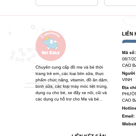
LIÊN 
Mã số
08/7/2
CAO B
Chuyên cung cấp đồ mẹ và bé thời
Người 
trang trẻ em, các loại bỉm sữa, thực
VINH
phẩm chức năng, vitamin, đồ ăn dặm,
bình sữa, các loại máy móc tiệt trùng,
Địa ch
dụng cụ cho bé, xe đẩy xe nôi, cũi và
PHƯỜN
các dụng cụ hỗ trợ cho Mẹ và bé...
CAO B
Hotlin
Email:
Websi