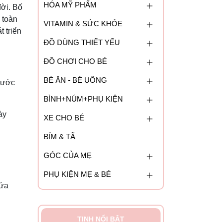
HÓA MỸ PHẨM
đời. Bố
 toàn
VITAMIN & SỨC KHỎE
t triển
ĐỒ DÙNG THIẾT YẾU
ĐỒ CHƠI CHO BÉ
BÉ ĂN - BÉ UỐNG
 nước
BÌNH+NÚM+PHỤ KIỆN
ày
XE CHO BÉ
BỈM & TÃ
GÓC CỦA MẸ
PHỤ KIỆN MẸ & BÉ
hứa
TINH NỔI BẬT