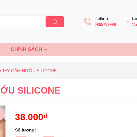
Hotline:
Em
0865759998
Vo
Ệ
CHÍNH SÁCH
O TAY GẶM NƯỚU SILICONE
ƯỚU SILICONE
38.000₫
Số lượng: