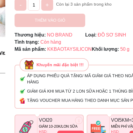
-
+
Còn lại 3 sản phẩm trong kho
Mã giảm giá:
THÊM VÀO GIỎ
Ngày hết hạn:
Thương hiệu:
NO BRAND
Loại:
ĐỒ SƠ SINH
Tình trạng:
Còn hàng
Điều kiện:
Mã sản phẩm:
KKBAOTAYSILICON
Khối lượng:
50 g
Khuyến mãi đặc biệt !!!
ÁP DỤNG PHIẾU QUÀ TẶNG/ MÃ GIẢM GIÁ THEO NG
HÀNG
GIẢM GIÁ KHI MUA TỪ 2 LON SỮA HOẶC 1 THÙNG B
TẶNG VOUCHER MUA HÀNG THEO DANH MỤC SẢN 
VOI20
VOI5KM=
GIẢM 10-20K/LON SỮA
MIỄN PHÍ V
HSD:
HSD: