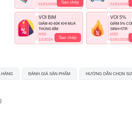
Sao chép
01/01/2026
01/01/2026
VOI BIM
VOI 5%
GIẢM 40-60K KHI MUA
GIẢM 5% CO
THÙNG BỈM
SINH>5TR
HSD:
HSD:
Sao chép
1/1/2024
01/01/2026
 HÀNG
ĐÁNH GIÁ SẢN PHẨM
HƯỚNG DẪN CHỌN SI
)