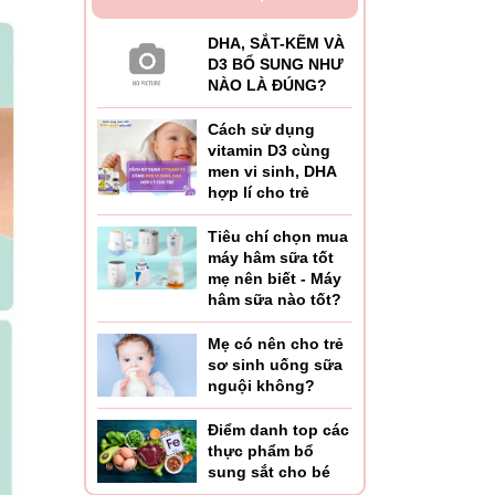
DHA, SẮT-KẼM VÀ
D3 BỔ SUNG NHƯ
NÀO LÀ ĐÚNG?
Cách sử dụng
vitamin D3 cùng
men vi sinh, DHA
hợp lí cho trẻ
Tiêu chí chọn mua
máy hâm sữa tốt
mẹ nên biết - Máy
hâm sữa nào tốt?
Mẹ có nên cho trẻ
sơ sinh uống sữa
nguội không?
Điểm danh top các
thực phẩm bổ
sung sắt cho bé