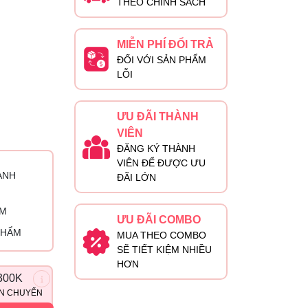
THEO CHÍNH SÁCH
MIỄN PHÍ ĐỔI TRẢ
ĐỐI VỚI SẢN PHẨM
LỖI
ƯU ĐÃI THÀNH
VIÊN
ĐĂNG KÝ THÀNH
VIÊN ĐỂ ĐƯỢC ƯU
ÀNH
ĐÃI LỚN
ỈM
ƯU ĐÃI COMBO
PHẨM
MUA THEO COMBO
SẼ TIẾT KIỆM NHIỀU
HƠN
300K
ẬN CHUYỂN