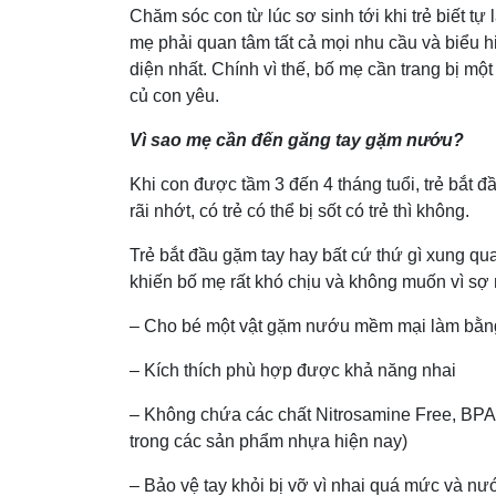
Chăm sóc con từ lúc sơ sinh tới khi trẻ biết tự
mẹ phải quan tâm tất cả mọi nhu cầu và biểu h
diện nhất. Chính vì thế, bố mẹ cần trang bị mộ
củ con yêu.
Vì sao mẹ cần đến găng tay gặm nướu?
Khi con được tầm 3 đến 4 tháng tuổi, trẻ bắt 
rãi nhớt, có trẻ có thể bị sốt có trẻ thì không.
Trẻ bắt đầu gặm tay hay bất cứ thứ gì xung qu
khiến bố mẹ rất khó chịu và không muốn vì sợ 
– Cho bé một vật gặm nướu mềm mại làm bằng
– Kích thích phù hợp được khả năng nhai
– Không chứa các chất Nitrosamine Free, BPA 
trong các sản phẩm nhựa hiện nay)
– Bảo vệ tay khỏi bị vỡ vì nhai quá mức và nư