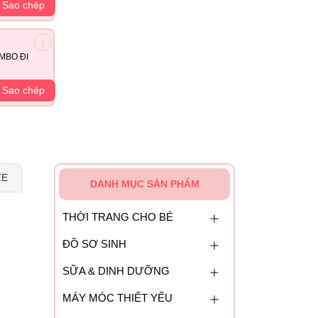
Sao chép
MBO ĐI
Sao chép
ZE
DANH MỤC SẢN PHẨM
THỜI TRANG CHO BÉ
ĐỒ SƠ SINH
SỮA & DINH DƯỠNG
MÁY MÓC THIẾT YẾU