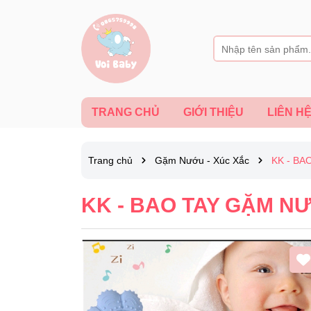
TRANG CHỦ
GIỚI THIỆU
LIÊN H
Trang chủ
Gặm Nướu - Xúc Xắc
KK - BA
KK - BAO TAY GẶM N