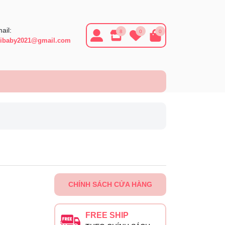
ail:
8
0
0
ibaby2021@gmail.com
CHÍNH SÁCH CỬA HÀNG
FREE SHIP