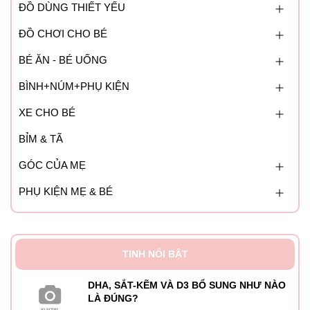
ĐỒ DÙNG THIẾT YẾU
ĐỒ CHƠI CHO BÉ
BÉ ĂN - BÉ UỐNG
BÌNH+NÚM+PHỤ KIỆN
XE CHO BÉ
BỈM & TÃ
GÓC CỦA MẸ
PHỤ KIỆN MẸ & BÉ
TINH NỔI BẬT
DHA, SẮT-KẼM VÀ D3 BỔ SUNG NHƯ NÀO
LÀ ĐÚNG?