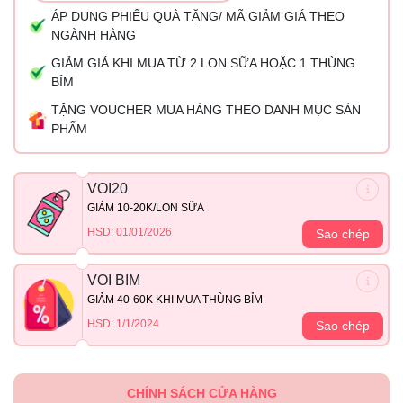
ÁP DỤNG PHIẾU QUÀ TẶNG/ MÃ GIẢM GIÁ THEO
NGÀNH HÀNG
GIẢM GIÁ KHI MUA TỪ 2 LON SỮA HOẶC 1 THÙNG
BỈM
TẶNG VOUCHER MUA HÀNG THEO DANH MỤC SẢN
PHẨM
VOI20
GIẢM 10-20K/LON SỮA
HSD: 01/01/2026
Sao chép
VOI BIM
GIẢM 40-60K KHI MUA THÙNG BỈM
HSD: 1/1/2024
Sao chép
CHÍNH SÁCH CỬA HÀNG