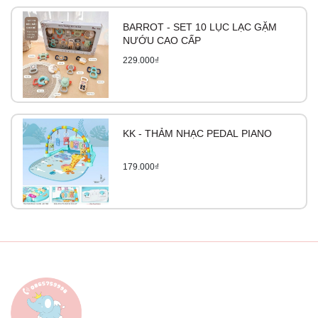
BARROT - SET 10 LỤC LẠC GẶM
NƯỚU CAO CẤP
229.000₫
KK - THẢM NHẠC PEDAL PIANO
179.000₫