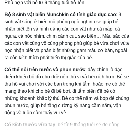
Phù hợp với bé từ 9 tháng tuổi trở lên.
Bộ 8 sinh vật biển Munchkin có tính giáo dục cao
: 8
sinh vật sống ở biển mô phỏng ngộ nghĩnh sẽ giúp bé
nhận biết tên và hình dáng các con vật như cá mập, cá
ngựa, cá nóc nhím, chim cánh cụt, sao biển… Màu sắc của
các con vật cũng vô cùng phong phú giúp bé vừa chơi vừa
học nhận biết và phân biệt những gam màu cơ bản, ngoài
ra còn kích thích phát triển thị giác của bé.
Có thể nổi trên nước và phun nước
: đây chính là đặc
điểm khiến bộ đồ chơi trở nên thú vị và hữu ích hơn. Bé sẽ
tha hồ vui chơi với các bạn trong khi tắm, hoặc mẹ có thể
mang theo khi cho bé đi bể bơi, đi tắm biển để bé có
những khoảnh khắc lý thú. Bé có thể nắm và bóp để chúng
phun nước, giúp bé tăng cường kỹ năng cầm nắm, vận
động và luôn cảm thấy vui vẻ.
Có kích thước vừa tay
: bé từ 9 tháng tuổi sẽ dễ dàng
cầm nắm các con vật khi chơi nhờ thiết kế nhỏ nhắn.