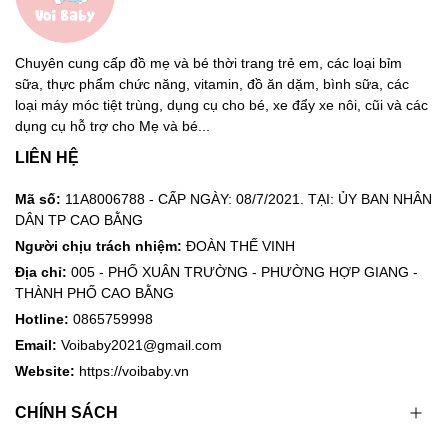
Chuyên cung cấp đồ mẹ và bé thời trang trẻ em, các loại bỉm
sữa, thực phẩm chức năng, vitamin, đồ ăn dặm, bình sữa, các
loại máy móc tiệt trùng, dụng cụ cho bé, xe đẩy xe nôi, cũi và các
dụng cụ hỗ trợ cho Mẹ và bé...
LIÊN HỆ
Mã số:
11A8006788 - CẤP NGÀY: 08/7/2021. TẠI: ỦY BAN NHÂN
DÂN TP CAO BẰNG
Người chịu trách nhiệm:
ĐOÀN THẾ VINH
Địa chỉ:
005 - PHỐ XUÂN TRƯỜNG - PHƯỜNG HỢP GIANG -
THÀNH PHỐ CAO BẰNG
Hotline:
0865759998
Email:
Voibaby2021@gmail.com
Website:
https://voibaby.vn
CHÍNH SÁCH