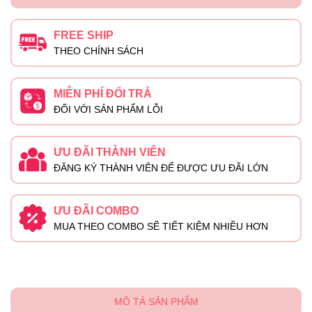
FREE SHIP
THEO CHÍNH SÁCH
MIỄN PHÍ ĐỔI TRẢ
ĐỐI VỚI SẢN PHẨM LỖI
ƯU ĐÃI THÀNH VIÊN
ĐĂNG KÝ THÀNH VIÊN ĐỂ ĐƯỢC ƯU ĐÃI LỚN
ƯU ĐÃI COMBO
MUA THEO COMBO SẼ TIẾT KIỆM NHIỀU HƠN
MÔ TẢ SẢN PHẨM