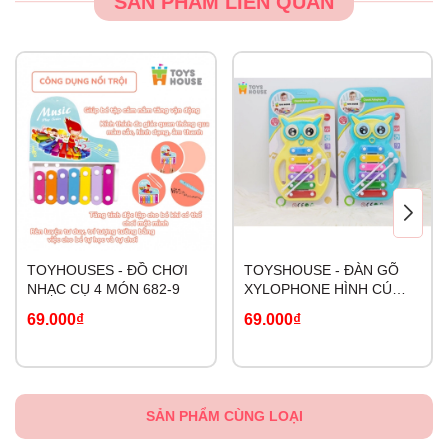
SẢN PHẨM LIÊN QUAN
TOYHOUSES - ĐỒ CHƠI
TOYSHOUSE - ĐÀN GÕ
NHẠC CỤ 4 MÓN 682-9
XYLOPHONE HÌNH CÚ
MÈO C601
69.000₫
69.000₫
SẢN PHẨM CÙNG LOẠI