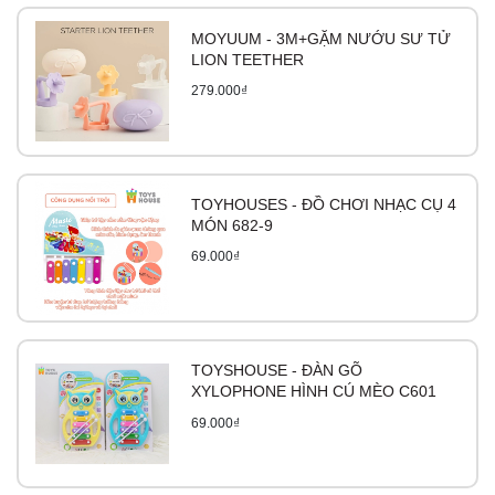
MOYUUM - 3M+GẶM NƯỚU SƯ TỬ
LION TEETHER
279.000₫
TOYHOUSES - ĐỒ CHƠI NHẠC CỤ 4
MÓN 682-9
69.000₫
TOYSHOUSE - ĐÀN GÕ
XYLOPHONE HÌNH CÚ MÈO C601
69.000₫