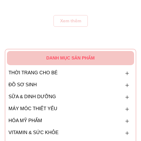
Chất liệu an toàn
: được làm từ nhựa cao cấp, không
chứa BPA nên đảm bảo an toàn tuyệt đối.
Xem thêm
Dễ lau rửa vệ sinh
: mẹ có thể thường xuyên vệ sinh Đồ
chơi 8 sinh vật nước mặn Munchkin cho bé bằng dung
dịch tẩy rửa nhẹ hoặc bằng nước thường để đảm bảo đồ
chơi luôn sạch và bền như mới.
DANH MỤC SẢN PHẨM
Lưu Ý Sử Dụng Bộ 8 Sinh Vật Biển Munchkin
THỜI TRANG CHO BÉ
Cho trẻ chơi dưới sự quan sát của người lớn.
ĐỒ SƠ SINH
Có thể chơi được trong điều kiện thường và trong khi tắm.
SỮA & DINH DƯỠNG
Vệ sinh đồ chơi thường xuyên sau mỗi lần sử dụng.
MÁY MÓC THIẾT YẾU
Không luộc/tiệt trùng bằng máy.
HÓA MỸ PHẨM
VITAMIN & SỨC KHỎE