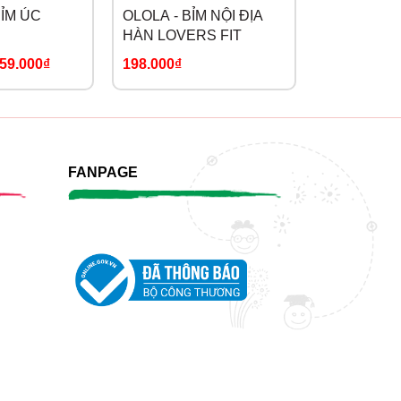
BỈM ÚC
OLOLA - BỈM NỘI ĐỊA
GOGOMI - 
HÀN LOVERS FIT
HỮU CƠ
59.000₫
198.000₫
295.000₫
FANPAGE