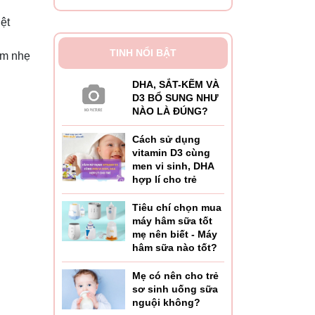
ệt
TINH NỔI BẬT
ôm nhẹ
DHA, SẮT-KẼM VÀ
D3 BỔ SUNG NHƯ
NÀO LÀ ĐÚNG?
Cách sử dụng
vitamin D3 cùng
men vi sinh, DHA
hợp lí cho trẻ
Tiêu chí chọn mua
máy hâm sữa tốt
mẹ nên biết - Máy
hâm sữa nào tốt?
Mẹ có nên cho trẻ
sơ sinh uống sữa
nguội không?