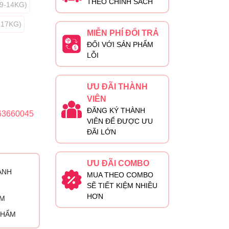
THEO CHÍNH SÁCH
9-14KG)
-17KG)
MIỄN PHÍ ĐỔI TRẢ
ĐỐI VỚI SẢN PHẨM
LỖI
ƯU ĐÃI THÀNH
VIÊN
ĐĂNG KÝ THÀNH
63660045
VIÊN ĐỂ ĐƯỢC ƯU
ĐÃI LỚN
ƯU ĐÃI COMBO
ÀNH
MUA THEO COMBO
SẼ TIẾT KIỆM NHIỀU
HƠN
ỈM
PHẨM