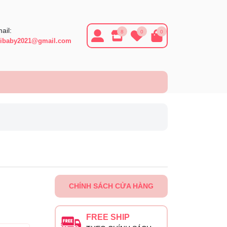
ail:
8
0
0
ibaby2021@gmail.com
CHÍNH SÁCH CỬA HÀNG
FREE SHIP