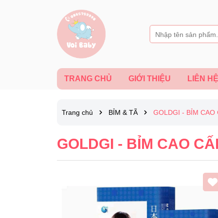
TRANG CHỦ
GIỚI THIỆU
LIÊN H
Trang chủ
BỈM & TÃ
GOLDGI - BỈM CAO
GOLDGI - BỈM CAO C