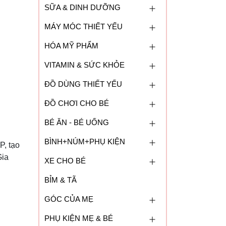
SỮA & DINH DƯỠNG
MÁY MÓC THIẾT YẾU
HÓA MỸ PHẨM
VITAMIN & SỨC KHỎE
ĐỒ DÙNG THIẾT YẾU
ĐỒ CHƠI CHO BÉ
BÉ ĂN - BÉ UỐNG
BÌNH+NÚM+PHỤ KIỆN
P, tạo
Gia
XE CHO BÉ
BỈM & TÃ
GÓC CỦA MẸ
PHỤ KIỆN MẸ & BÉ