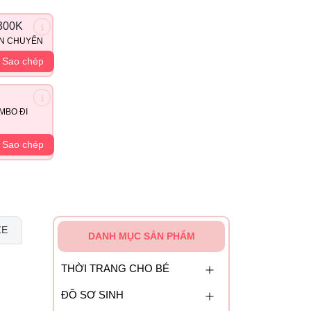
300K
ẬN CHUYỂN
Sao chép
MBO ĐI
Sao chép
ZE
DANH MỤC SẢN PHẨM
THỜI TRANG CHO BÉ
ĐỒ SƠ SINH