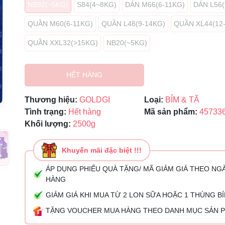
NB92(~5KG)
S84(4~8KG)
DÁN M66(6-11KG)
DÁN L56(
Ngày hết hạn:
QUẦN M60(6-11KG)
QUẦN L48(9-14KG)
QUẦN XL44(12
Điều kiện:
QUẦN XXL32(>15KG)
NB20(~5KG)
HẾT HÀNG
Thương hiệu:
GOLDGI
Loại:
BỈM & TÃ
Tình trạng:
Hết hàng
Mã sản phẩm:
45733
Khối lượng:
2500g
Khuyến mãi đặc biệt !!!
ÁP DỤNG PHIẾU QUÀ TẶNG/ MÃ GIẢM GIÁ THEO NG
HÀNG
GIẢM GIÁ KHI MUA TỪ 2 LON SỮA HOẶC 1 THÙNG B
TẶNG VOUCHER MUA HÀNG THEO DANH MỤC SẢN 