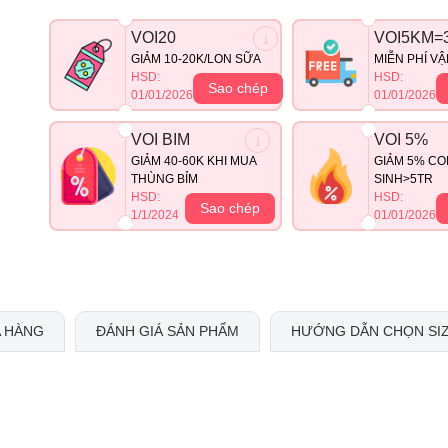
VOI20
VOI5KM=
GIẢM 10-20K/LON SỮA
MIỄN PHÍ V
HSD:
HSD:
Sao chép
01/01/2026
01/01/2026
VOI BIM
VOI 5%
GIẢM 40-60K KHI MUA
GIẢM 5% CO
THÙNG BỈM
SINH>5TR
HSD:
HSD:
Sao chép
1/1/2024
01/01/2026
 HÀNG
ĐÁNH GIÁ SẢN PHẨM
HƯỚNG DẪN CHỌN SI