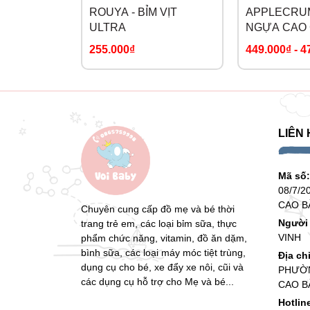
ROUYA - BỈM VỊT
APPLECRUM
ULTRA
NGỰA CAO
255.000₫
449.000₫
-
4
LIÊN 
Mã số
08/7/2
CAO B
Chuyên cung cấp đồ mẹ và bé thời
Người 
trang trẻ em, các loại bỉm sữa, thực
VINH
phẩm chức năng, vitamin, đồ ăn dặm,
bình sữa, các loại máy móc tiệt trùng,
Địa ch
dụng cụ cho bé, xe đẩy xe nôi, cũi và
PHƯỜN
các dụng cụ hỗ trợ cho Mẹ và bé...
CAO B
Hotlin