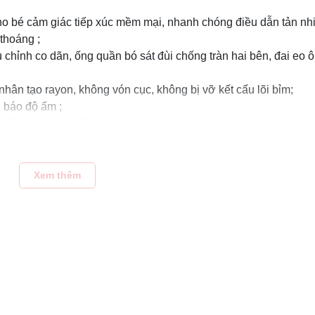
ho bé cảm giác tiếp xúc mềm mại, nhanh chóng điều dẫn tản nhi
thoáng ;
u chỉnh co dãn, ống quần bó sát đùi chống tràn hai bên, đai eo 
 nhân tạo rayon, không vón cục, không bị vỡ kết cấu lõi bỉm;
 báo độ ẩm ;
phủ tráng kim, không bị phai màu.
Xem thêm