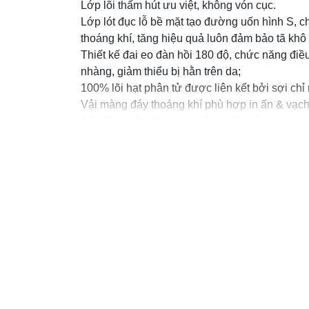
Lớp lõi thấm hút ưu việt, không vón cục.
Lớp lót đục lỗ bề mặt tạo đường uốn hình S, c
thoáng khí, tăng hiệu quả luôn đảm bảo tã khô 
Thiết kế đai eo đàn hồi 180 độ, chức năng điề
nhàng, giảm thiểu bị hằn trên da;
100% lõi hạt phân tử được liên kết bởi sợi chỉ
Vải màng đáy thoáng khí phù hợp in ấn & vạch
Túi đóng gói: Túi nhựa thân thiện môi trường, 