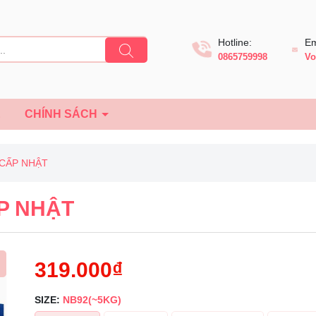
Hotline:
Em
0865759998
Vo
Ệ
CHÍNH SÁCH
 CẤP NHẬT
ẤP NHẬT
319.000₫
SIZE:
NB92(~5KG)
Mã giảm giá: