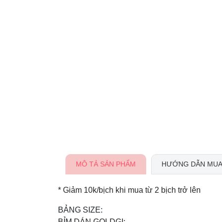
MÔ TẢ SẢN PHẨM
HƯỚNG DẪN MUA
* Giảm 10k/bịch khi mua từ 2 bịch trở lên
BẢNG SIZE:
BỈM DÁN GOLDGI: