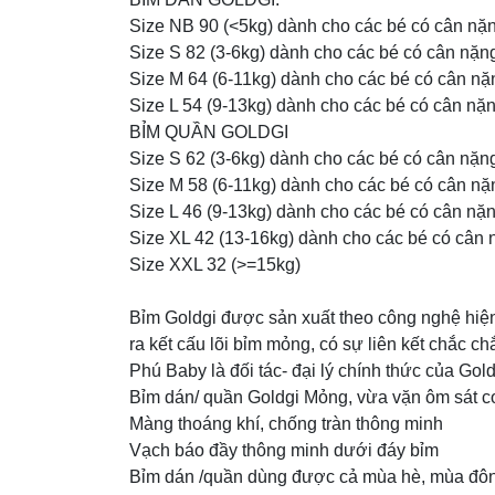
Size NB 90 (<5kg) dành cho các bé có cân nặ
Size S 82 (3-6kg) dành cho các bé có cân nặn
Size M 64 (6-11kg) dành cho các bé có cân nặ
Size L 54 (9-13kg) dành cho các bé có cân nặ
BỈM QUẦN GOLDGI
Size S 62 (3-6kg) dành cho các bé có cân nặn
Size M 58 (6-11kg) dành cho các bé có cân nặ
Size L 46 (9-13kg) dành cho các bé có cân nặ
Size XL 42 (13-16kg) dành cho các bé có cân 
Size XXL 32 (>=15kg)
Bỉm Goldgi được sản xuất theo công nghệ hiện
ra kết cấu lõi bỉm mỏng, có sự liên kết chắc c
Phú Baby là đối tác- đại lý chính thức của Gol
Bỉm dán/ quần Goldgi Mỏng, vừa vặn ôm sát c
Màng thoáng khí, chống tràn thông minh
Vạch báo đầy thông minh dưới đáy bỉm
Bỉm dán /quần dùng được cả mùa hè, mùa đô