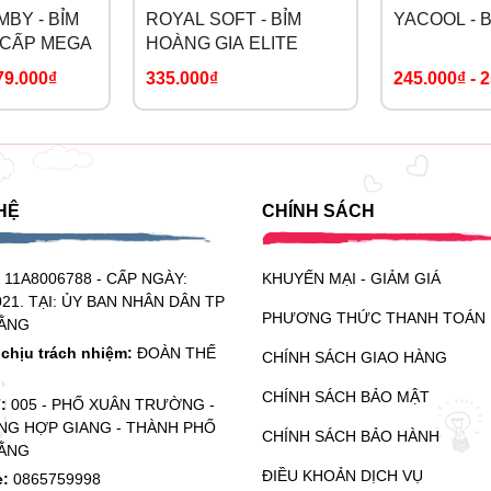
BY - BỈM
ROYAL SOFT - BỈM
YACOOL - 
 CẤP MEGA
HOÀNG GIA ELITE
79.000₫
335.000₫
245.000₫
-
2
HỆ
CHÍNH SÁCH
:
11A8006788 - CẤP NGÀY:
KHUYẾN MẠI - GIẢM GIÁ
021. TẠI: ỦY BAN NHÂN DÂN TP
PHƯƠNG THỨC THANH TOÁN
ẰNG
chịu trách nhiệm:
ĐOÀN THẾ
CHÍNH SÁCH GIAO HÀNG
CHÍNH SÁCH BẢO MẬT
ỉ:
005 - PHỐ XUÂN TRƯỜNG -
G HỢP GIANG - THÀNH PHỐ
CHÍNH SÁCH BẢO HÀNH
ẰNG
ĐIỀU KHOẢN DỊCH VỤ
e:
0865759998