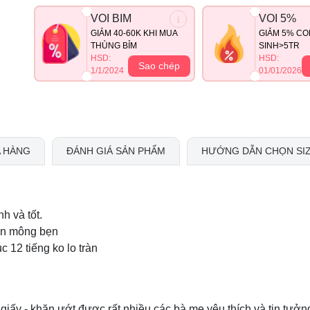
VOI BIM
VOI 5%
GIẢM 40-60K KHI MUA
GIẢM 5% CO
THÙNG BỈM
SINH>5TR
HSD:
HSD:
Sao chép
1/1/2024
01/01/2026
 HÀNG
ĐÁNH GIÁ SẢN PHẨM
HƯỚNG DẪN CHỌN SI
h và tốt.
Lằn mông bẹn
c 12 tiếng ko lo tràn
iấy - khăn ướt được rất nhiều các bà mẹ yêu thích và tin tưởn