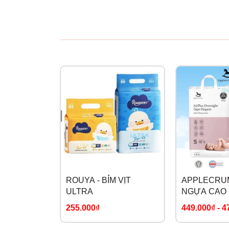
ROUYA - BỈM VỊT
APPLECRUM
ULTRA
NGỰA CAO
255.000₫
449.000₫
-
4