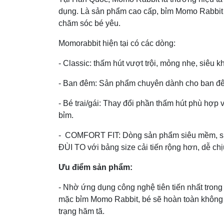
dụng. Là sản phẩm cao cấp, bỉm Momo Rabbit đ
chăm sóc bé yêu.
Momorabbit hiện tại có các dòng:
- Classic: thấm hút vượt trội, mỏng nhẹ, siêu k
- Ban đêm: Sản phẩm chuyên dành cho ban đêm,
- Bé trai/gái: Thay đổi phần thấm hút phù hợp v
bỉm.
- COMFORT FIT: Dòng sản phẩm siêu mềm, siê
ĐÙI TO với bảng size cải tiến rộng hơn, dễ ch
Ưu điểm sản phẩm:
- Nhờ ứng dụng công nghệ tiên tiến nhất trong
mặc bỉm Momo Rabbit, bé sẽ hoàn toàn không 
trạng hăm tã.