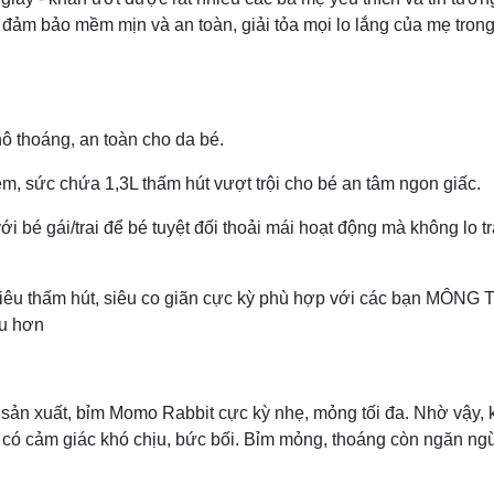
ảm bảo mềm mịn và an toàn, giải tỏa mọi lo lắng của mẹ trong
hô thoáng, an toàn cho da bé.
 sức chứa 1,3L thấm hút vượt trội cho bé an tâm ngon giấc.
ới bé gái/trai để bé tuyệt đối thoải mái hoạt động mà không lo t
u thấm hút, siêu co giãn cực kỳ phù hợp với các bạn MÔNG 
ịu hơn
 sản xuất, bỉm Momo Rabbit cực kỳ nhẹ, mỏng tối đa. Nhờ vậy, 
có cảm giác khó chịu, bức bối. Bỉm mỏng, thoáng còn ngăn ngừ