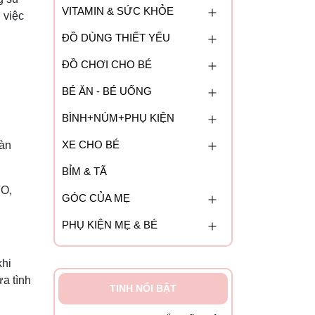
VITAMIN & SỨC KHỎE
 việc
ĐỒ DÙNG THIẾT YẾU
ĐỒ CHƠI CHO BÉ
BÉ ĂN - BÉ UỐNG
BÌNH+NÚM+PHỤ KIỆN
XE CHO BÉ
ràn
BỈM & TÃ
TO,
GÓC CỦA MẸ
PHỤ KIỆN MẸ & BÉ
khi
a tình
TINH NỔI BẬT