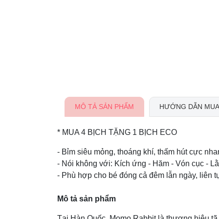
MÔ TẢ SẢN PHẨM
HƯỚNG DẪN MUA
* MUA 4 BỊCH TẶNG 1 BỊCH ECO
- Bỉm siêu mỏng, thoáng khí, thấm hút cực nhan
- Nói không với: Kích ứng - Hăm - Vón cục - 
- Phù hợp cho bé đóng cả đêm lẫn ngày, liên tụ
Mô tả sản phẩm
Tại Hàn Quốc, Momo Rabbit là thương hiệu tã g