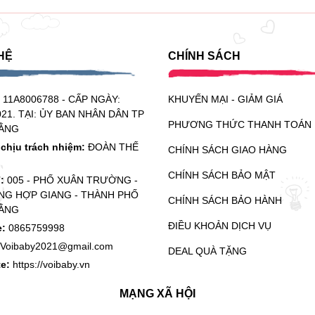
HỆ
CHÍNH SÁCH
:
11A8006788 - CẤP NGÀY:
KHUYẾN MẠI - GIẢM GIÁ
021. TẠI: ỦY BAN NHÂN DÂN TP
PHƯƠNG THỨC THANH TOÁN
ẰNG
chịu trách nhiệm:
ĐOÀN THẾ
CHÍNH SÁCH GIAO HÀNG
CHÍNH SÁCH BẢO MẬT
ỉ:
005 - PHỐ XUÂN TRƯỜNG -
G HỢP GIANG - THÀNH PHỐ
CHÍNH SÁCH BẢO HÀNH
ẰNG
ĐIỀU KHOẢN DỊCH VỤ
e:
0865759998
Voibaby2021@gmail.com
DEAL QUÀ TẶNG
te:
https://voibaby.vn
MẠNG XÃ HỘI