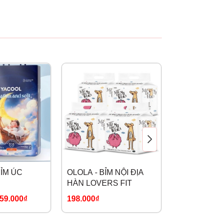
BỈM ÚC
OLOLA - BỈM NỘI ĐỊA
GOGOMI - 
HÀN LOVERS FIT
HỮU CƠ
59.000₫
198.000₫
295.000₫