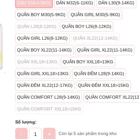
DÁN S36(4-8KG)
DÁN M32(6-11KG)
DÁN L30(9-14KG)
Mã giảm giá:
QUẦN BOY M30(5-9KG)
QUẦN GIRL M30(5-9KG)
Ngày hết hạn:
QUẦN L28(8-12KG)
QUẦN BOY L26(8-12KG)
Điều kiện:
QUẦN GIRL L26(8-12KG)
QUẦN XL22(12-14KG)
QUẦN BOY XL22(11-14KG)
QUẦN GIRL XL22(11-14KG)
QUẦN XXL18>13KG
QUẦN BOY XXL18>13KG
QUẦN GIRL XXL18>13KG
QUẦN ĐÊM L28(9-14KG)
QUẦN ĐÊM XL22(12-17KG)
QUẦN ĐÊM XXL18>15KG
QUẦN COMFORT L28(9-14KG)
QUẦN COMFORT XL22(12
QUẦN COMFORT XXL18>15KG
Số lượng:
-
+
Còn lại 5 sản phẩm trong kho