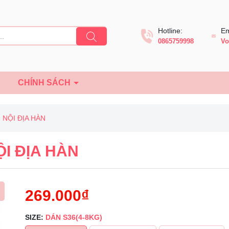
Hotline:
Em
0865759998
Vo
Ệ
CHÍNH SÁCH
 NỘI ĐỊA HÀN
I ĐỊA HÀN
269.000₫
SIZE:
DÁN S36(4-8KG)