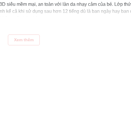
dệt 3D siêu mềm mại, an toàn với làn da nhạy cảm của bé. Lớp thứ
h kể cả khi sử dụng sau hơn 12 tiếng dù là ban ngày hay ban
 không gây hăm bí.
hí và vừa vặn cho bé cảm giác thoải mái, kể cả khi bé hoạt độn
Xem thêm
i đa ôm trọn phần hông bé một cách nhẹ nhàng và thoải mái nhấ
một số loại tã bỉm khác. Sự cải tiến vượt bậc với các lỗ thoáng
mẻ ngay lập tức cho bé yêu