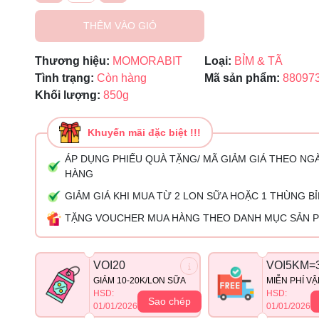
THÊM VÀO GIỎ
Thương hiệu:
MOMORABIT
Loại:
BỈM & TÃ
Tình trạng:
Còn hàng
Mã sản phẩm:
88097
Khối lượng:
850g
Khuyến mãi đặc biệt !!!
ÁP DỤNG PHIẾU QUÀ TẶNG/ MÃ GIẢM GIÁ THEO NG
HÀNG
GIẢM GIÁ KHI MUA TỪ 2 LON SỮA HOẶC 1 THÙNG B
TẶNG VOUCHER MUA HÀNG THEO DANH MỤC SẢN 
VOI20
VOI5KM=
GIẢM 10-20K/LON SỮA
MIỄN PHÍ V
HSD:
HSD:
Sao chép
01/01/2026
01/01/2026