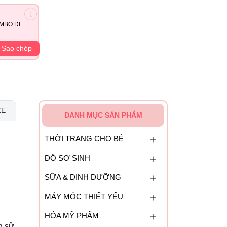
MBO ĐI
Sao chép
ZE
DANH MỤC SẢN PHẨM
THỜI TRANG CHO BÉ
ĐỒ SƠ SINH
SỮA & DINH DƯỠNG
MÁY MÓC THIẾT YẾU
HÓA MỸ PHẨM
g sử