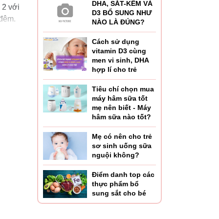
DHA, SẮT-KẼM VÀ
 2 với
D3 BỔ SUNG NHƯ
 đêm.
NÀO LÀ ĐÚNG?
Cách sử dụng
g
vitamin D3 cùng
men vi sinh, DHA
hợp lí cho trẻ
t có
Tiêu chí chọn mua
máy hâm sữa tốt
mẹ nên biết - Máy
 khí
hâm sữa nào tốt?
Mẹ có nên cho trẻ
sơ sinh uống sữa
nguội không?
Điểm danh top các
thực phẩm bổ
sung sắt cho bé