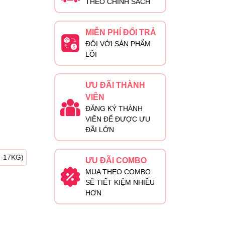
THEO CHÍNH SÁCH
MIỄN PHÍ ĐỔI TRẢ
ĐỐI VỚI SẢN PHẨM
LỖI
ƯU ĐÃI THÀNH
VIÊN
ĐĂNG KÝ THÀNH
VIÊN ĐỂ ĐƯỢC ƯU
ĐÃI LỚN
-17KG)
ƯU ĐÃI COMBO
MUA THEO COMBO
SẼ TIẾT KIỆM NHIỀU
HƠN