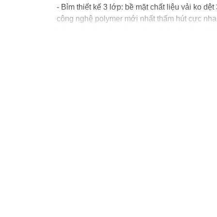
- Bỉm thiết kế 3 lớp: bề mặt chất liệu vải ko 
công nghệ polymer mới nhất thấm hút cực nhan
Lớp cuối cùng là màng polyethylen thoáng khí
- Bỉm hàng xịn nội địa HQ siêu mỏng, thoáng k
mạnh cả ngày.
- 2 bên hông thiết kế chun co giãn mềm mại tố
thể
- Sau khi bé tè, nước không hề vón cục lại như 
giúp nhanh chóng giải nhiệt và trả lại sự mát 