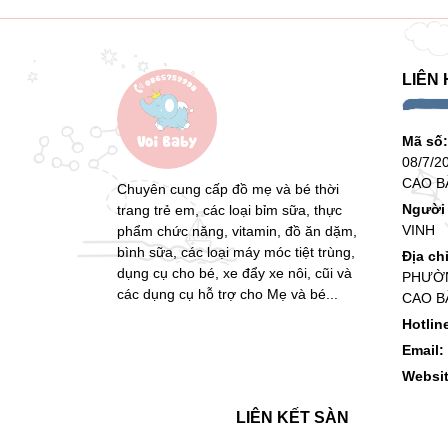
LIÊN 
Mã số
08/7/2
CAO B
Chuyên cung cấp đồ mẹ và bé thời
Người 
trang trẻ em, các loại bỉm sữa, thực
VINH
phẩm chức năng, vitamin, đồ ăn dặm,
bình sữa, các loại máy móc tiệt trùng,
Địa ch
dụng cụ cho bé, xe đẩy xe nôi, cũi và
PHƯỜN
các dụng cụ hỗ trợ cho Mẹ và bé...
CAO B
Hotlin
Email:
Websi
LIÊN KẾT SÀN