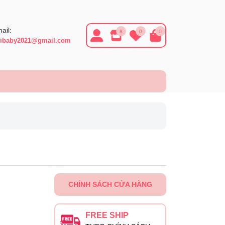
ail:
8
0
0
ibaby2021@gmail.com
CHÍNH SÁCH CỬA HÀNG
FREE SHIP