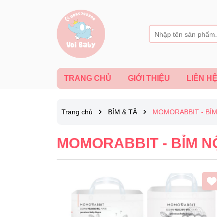
TRANG CHỦ
GIỚI THIỆU
LIÊN H
Trang chủ
BỈM & TÃ
MOMORABBIT - BỈM
MOMORABBIT - BỈM NỘ