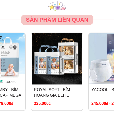
SẢN PHẨM LIÊN QUAN
BY - BỈM
ROYAL SOFT - BỈM
YACOOL - 
 CẤP MEGA
HOÀNG GIA ELITE
79.000₫
335.000₫
245.000₫
-
2