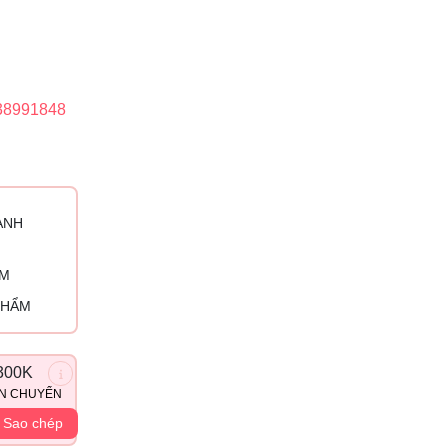
38991848
ÀNH
ỈM
PHẨM
300K
ẬN CHUYỂN
Sao chép