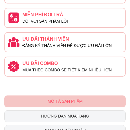
MIỄN PHÍ ĐỔI TRẢ
ĐỐI VỚI SẢN PHẨM LỖI
ƯU ĐÃI THÀNH VIÊN
ĐĂNG KÝ THÀNH VIÊN ĐỂ ĐƯỢC ƯU ĐÃI LỚN
ƯU ĐÃI COMBO
MUA THEO COMBO SẼ TIẾT KIỆM NHIỀU HƠN
MÔ TẢ SẢN PHẨM
HƯỚNG DẪN MUA HÀNG