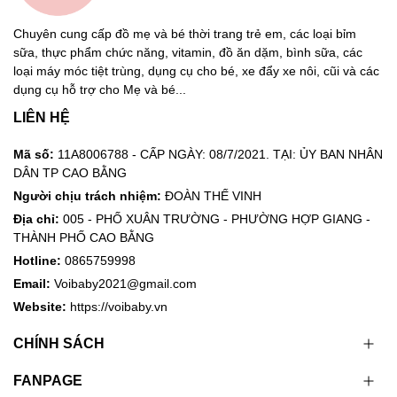
Chuyên cung cấp đồ mẹ và bé thời trang trẻ em, các loại bỉm
sữa, thực phẩm chức năng, vitamin, đồ ăn dặm, bình sữa, các
loại máy móc tiệt trùng, dụng cụ cho bé, xe đẩy xe nôi, cũi và các
dụng cụ hỗ trợ cho Mẹ và bé...
LIÊN HỆ
Mã số:
11A8006788 - CẤP NGÀY: 08/7/2021. TẠI: ỦY BAN NHÂN
DÂN TP CAO BẰNG
Người chịu trách nhiệm:
ĐOÀN THẾ VINH
Địa chỉ:
005 - PHỐ XUÂN TRƯỜNG - PHƯỜNG HỢP GIANG -
THÀNH PHỐ CAO BẰNG
Hotline:
0865759998
Email:
Voibaby2021@gmail.com
Website:
https://voibaby.vn
CHÍNH SÁCH
FANPAGE