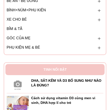
BÉ ĂN - BÉ UỐNG
BÌNH+NÚM+PHỤ KIỆN
XE CHO BÉ
BỈM & TÃ
GÓC CỦA MẸ
PHỤ KIỆN MẸ & BÉ
TINH NỔI BẬT
DHA, SẮT-KẼM VÀ D3 BỔ SUNG NHƯ NÀO
LÀ ĐÚNG?
Cách sử dụng vitamin D3 cùng men vi
sinh, DHA hợp lí cho trẻ