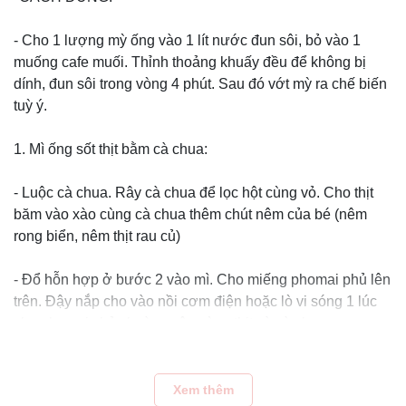
- Cho 1 lượng mỳ ống vào 1 lít nước đun sôi, bỏ vào 1
muống cafe muối. Thỉnh thoảng khuấy đều để không bị
dính, đun sôi trong vòng 4 phút. Sau đó vớt mỳ ra chế biến
tuỳ ý.
1. Mì ống sốt thịt bằm cà chua:
- Luộc cà chua. Rây cà chua để lọc hột cùng vỏ. Cho thịt
băm vào xào cùng cà chua thêm chút nêm của bé (nêm
rong biển, nêm thịt rau củ)
- Đổ hỗn hợp ở bước 2 vào mì. Cho miếng phomai phủ lên
trên. Đậy nắp cho vào nồi cơm điện hoặc lò vi sóng 1 lúc
cho phomai chảy hoà quyện cùng thịt và cà chua.
2. Mì ống thịt gà:
Xem thêm