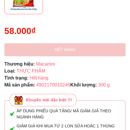
58.000₫
HẾT HÀNG
Thương hiệu:
Macaroni
Loại:
THỰC PHẨM
Tình trạng:
Hết hàng
Mã sản phẩm:
4902170010246
Khối lượng:
300 g
Khuyến mãi đặc biệt !!!
ÁP DỤNG PHIẾU QUÀ TẶNG/ MÃ GIẢM GIÁ THEO
NGÀNH HÀNG
GIẢM GIÁ KHI MUA TỪ 2 LON SỮA HOẶC 1 THÙNG