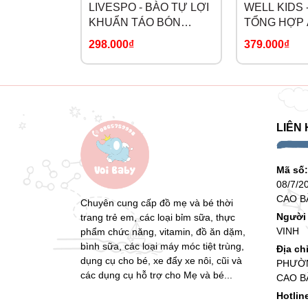
LIVESPO - BÀO TỰ LỢI
WELL KIDS 
KHUẨN TÁO BÓN
TỔNG HỢP
BIẾNG ĂN PREG-MOM
298.000₫
379.000₫
LIÊN 
Mã số
08/7/2
CAO B
Chuyên cung cấp đồ mẹ và bé thời
Người 
trang trẻ em, các loại bỉm sữa, thực
VINH
phẩm chức năng, vitamin, đồ ăn dặm,
bình sữa, các loại máy móc tiệt trùng,
Địa ch
dụng cụ cho bé, xe đẩy xe nôi, cũi và
PHƯỜN
các dụng cụ hỗ trợ cho Mẹ và bé...
CAO B
Hotlin