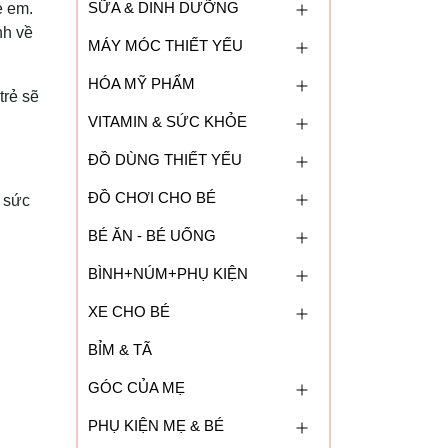
SỮA & DINH DƯỠNG
ẻ em.
nh về
MÁY MÓC THIẾT YẾU
HÓA MỸ PHẨM
trẻ sẽ
VITAMIN & SỨC KHỎE
ĐỒ DÙNG THIẾT YẾU
ĐỒ CHƠI CHO BÉ
 sức
BÉ ĂN - BÉ UỐNG
BÌNH+NÚM+PHỤ KIỆN
XE CHO BÉ
BỈM & TÃ
GÓC CỦA MẸ
PHỤ KIỆN MẸ & BÉ