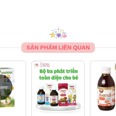
ảo quản ở thời gian dài hoặc do thay đổi về nhiệt độ (bảo quản 
tới chất lượng của thuốc. Cần lắc kỹ trước khi dùng.
SẢN PHẨM LIÊN QUAN
hàng