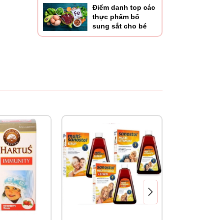
Điểm danh top các
trong
thực phẩm bổ
sung sắt cho bé