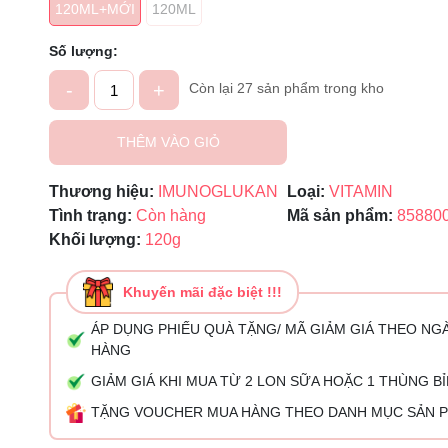
120ML+MỚI
120ML
Ngày hết hạn:
Số lượng:
Điều kiện:
-
+
Còn lại 27 sản phẩm trong kho
THÊM VÀO GIỎ
Thương hiệu:
IMUNOGLUKAN
Loại:
VITAMIN
Tình trạng:
Còn hàng
Mã sản phẩm:
85880
Khối lượng:
120g
Khuyến mãi đặc biệt !!!
ÁP DỤNG PHIẾU QUÀ TẶNG/ MÃ GIẢM GIÁ THEO NG
HÀNG
GIẢM GIÁ KHI MUA TỪ 2 LON SỮA HOẶC 1 THÙNG B
TẶNG VOUCHER MUA HÀNG THEO DANH MỤC SẢN 