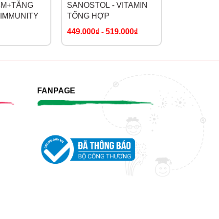
4M+TĂNG
SANOSTOL - VITAMIN
DR.MAYA 
IMMUNITY
TỔNG HỢP
CHANH LÊ
449.000₫
-
519.000₫
99.000₫
FANPAGE