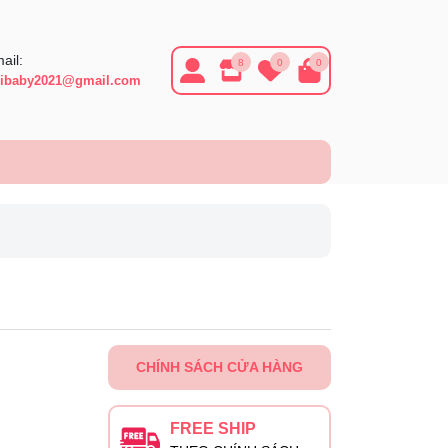
ail:
8
0
0
ibaby2021@gmail.com
CHÍNH SÁCH CỬA HÀNG
FREE SHIP