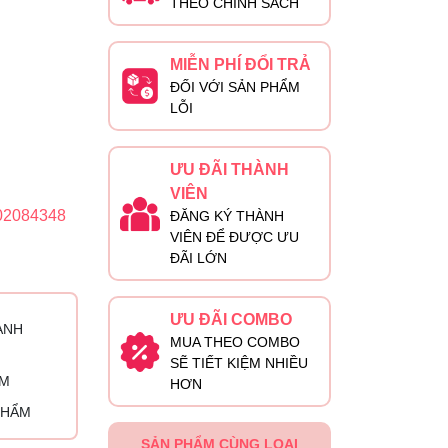
THEO CHÍNH SÁCH
MIỄN PHÍ ĐỔI TRẢ
ĐỐI VỚI SẢN PHẨM
LỖI
ƯU ĐÃI THÀNH
VIÊN
02084348
ĐĂNG KÝ THÀNH
VIÊN ĐỂ ĐƯỢC ƯU
ĐÃI LỚN
ƯU ĐÃI COMBO
ÀNH
MUA THEO COMBO
SẼ TIẾT KIỆM NHIỀU
ỈM
HƠN
PHẨM
SẢN PHẨM CÙNG LOẠI