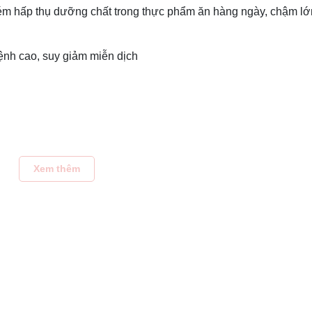
kém hấp thụ dưỡng chất trong thực phẩm ăn hàng ngày, chậm lớ
ệnh cao, suy giảm miễn dịch
cao.
ng ngày khi bắt đầu bị nhiễm khuẩn và/ hoặc khi sức đề kháng c
Xem thêm
c bụng rỗng vào buổi sáng.
khi mở nắp, bảo quản trong ngăn mát tủ lạnh.
.