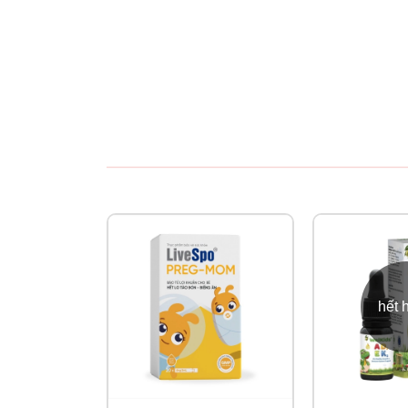
Thỉnh thoảng sẽ xảy ra tình trạng vón cục do b
tủ lạnh). Tuy nhiên, điều này không ảnh hưởng 
hết 