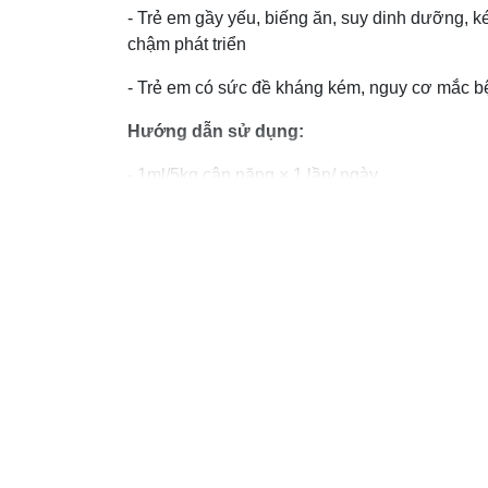
- Trẻ em gầy yếu, biếng ăn, suy dinh dưỡng, 
chậm phát triển
- Trẻ em có sức đề kháng kém, nguy cơ mắc b
Hướng dẫn sử dụng:
- 1ml/5kg cân nặng × 1 lần/ ngày
- Nên dùng khoảng 3-4 tháng để đạt tác dụng 
- Có thể tăng gấp đôi liều sử dụng trong khoả
thể kém
- Nên uống khi đi ngủ vào buổi tối hoặc khi lú
Bảo quản
Nơi khô ráo, thoáng mát, tránh ánh sáng. Sau 
Dùng được trong vòng 3 tháng sau khi mở nắp