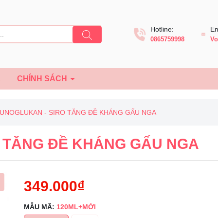
Hotline:
Em
0865759998
Vo
Ệ
CHÍNH SÁCH
UNOGLUKAN - SIRO TĂNG ĐỀ KHÁNG GẤU NGA
O TĂNG ĐỀ KHÁNG GẤU NGA
349.000₫
MẪU MÃ:
120ML+MỚI
Mã giảm giá: