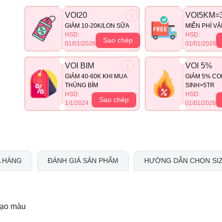
VOI20
VOI5KM=
GIẢM 10-20K/LON SỮA
MIỄN PHÍ V
HSD:
HSD:
Sao chép
01/01/2026
01/01/2026
VOI BIM
VOI 5%
GIẢM 40-60K KHI MUA
GIẢM 5% CO
THÙNG BỈM
SINH>5TR
HSD:
HSD:
Sao chép
1/1/2024
01/01/2026
 HÀNG
ĐÁNH GIÁ SẢN PHẨM
HƯỚNG DẪN CHỌN SI
tạo màu