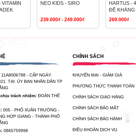
- VITAMIN
NEO KIDS - SIRO
HARTUS - 
 ADEK
ĐỀ KHÁNG 
239.000₫
-
249.000₫
269.000₫
HỆ
CHÍNH SÁCH
:
11A8006788 - CẤP NGÀY:
KHUYẾN MẠI - GIẢM GIÁ
021. TẠI: ỦY BAN NHÂN DÂN TP
PHƯƠNG THỨC THANH TOÁN
ẰNG
chịu trách nhiệm:
ĐOÀN THẾ
CHÍNH SÁCH GIAO HÀNG
CHÍNH SÁCH BẢO MẬT
ỉ:
005 - PHỐ XUÂN TRƯỜNG -
G HỢP GIANG - THÀNH PHỐ
CHÍNH SÁCH BẢO HÀNH
ẰNG
ĐIỀU KHOẢN DỊCH VỤ
e:
0865759998