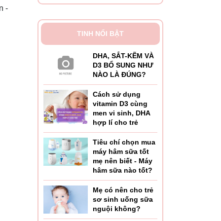
n -
TINH NỔI BẬT
DHA, SẮT-KẼM VÀ
D3 BỔ SUNG NHƯ
NÀO LÀ ĐÚNG?
Cách sử dụng
vitamin D3 cùng
men vi sinh, DHA
ủa cơ
hợp lí cho trẻ
Tiêu chí chọn mua
máy hâm sữa tốt
mẹ nên biết - Máy
hâm sữa nào tốt?
Mẹ có nên cho trẻ
sơ sinh uống sữa
nguội không?