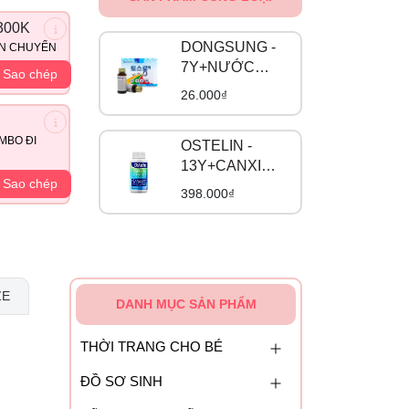
300K
DONGSUNG -
ẬN CHUYỂN
7Y+NƯỚC
Sao chép
UỐNG CHỐNG
26.000₫
SAY TÀU XE
HÀN QUỐC
MBO ĐI
OSTELIN -
13Y+CANXI
Sao chép
BẦU CALCIUM
398.000₫
& VITAMIN D3
NHẬP KHẨU
ZE
DANH MỤC SẢN PHẨM
THỜI TRANG CHO BÉ
ĐỒ SƠ SINH