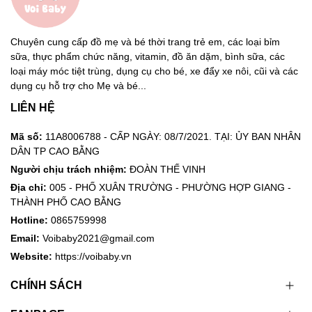
Chuyên cung cấp đồ mẹ và bé thời trang trẻ em, các loại bỉm
sữa, thực phẩm chức năng, vitamin, đồ ăn dặm, bình sữa, các
loại máy móc tiệt trùng, dụng cụ cho bé, xe đẩy xe nôi, cũi và các
dụng cụ hỗ trợ cho Mẹ và bé...
LIÊN HỆ
Mã số:
11A8006788 - CẤP NGÀY: 08/7/2021. TẠI: ỦY BAN NHÂN
DÂN TP CAO BẰNG
Người chịu trách nhiệm:
ĐOÀN THẾ VINH
Địa chỉ:
005 - PHỐ XUÂN TRƯỜNG - PHƯỜNG HỢP GIANG -
THÀNH PHỐ CAO BẰNG
Hotline:
0865759998
Email:
Voibaby2021@gmail.com
Website:
https://voibaby.vn
CHÍNH SÁCH