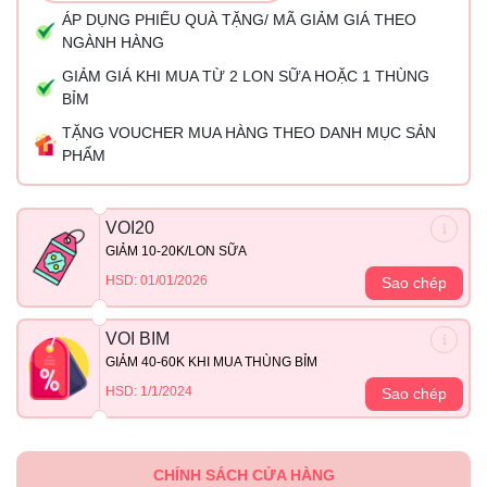
ÁP DỤNG PHIẾU QUÀ TẶNG/ MÃ GIẢM GIÁ THEO
NGÀNH HÀNG
GIẢM GIÁ KHI MUA TỪ 2 LON SỮA HOẶC 1 THÙNG
BỈM
TẶNG VOUCHER MUA HÀNG THEO DANH MỤC SẢN
PHẨM
VOI20
GIẢM 10-20K/LON SỮA
HSD: 01/01/2026
Sao chép
VOI BIM
GIẢM 40-60K KHI MUA THÙNG BỈM
HSD: 1/1/2024
Sao chép
CHÍNH SÁCH CỬA HÀNG