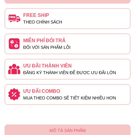
FREE SHIP
THEO CHÍNH SÁCH
MIỄN PHÍ ĐỔI TRẢ
ĐỐI VỚI SẢN PHẨM LỖI
ƯU ĐÃI THÀNH VIÊN
ĐĂNG KÝ THÀNH VIÊN ĐỂ ĐƯỢC ƯU ĐÃI LỚN
ƯU ĐÃI COMBO
MUA THEO COMBO SẼ TIẾT KIỆM NHIỀU HƠN
MÔ TẢ SẢN PHẨM