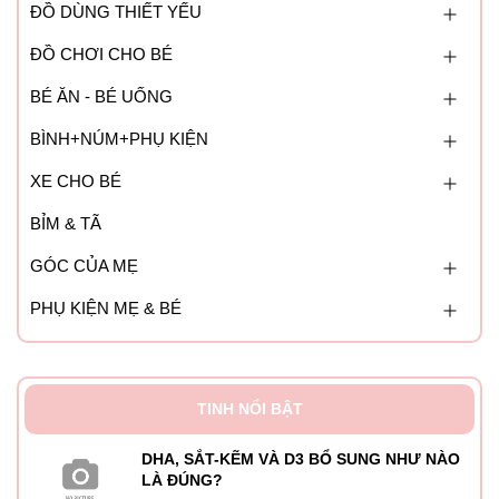
HẠN SỬ DỤNG
ĐỒ DÙNG THIẾT YẾU
36 tháng kể từ ngày sản xuất.
ĐỒ CHƠI CHO BÉ
BÉ ĂN - BÉ UỐNG
BẢO QUẢN
Nơi khô thoáng, tránh ánh sáng trực tiếp chiếu vào sản
BÌNH+NÚM+PHỤ KIỆN
phẩm.
Để xa tầm tay trẻ em.
XE CHO BÉ
Đóng chặt nắp lọ sau mỗi lần sử dụng, có thể bảo quản
BỈM & TÃ
sản phẩm trong ngăn mát tủ lạnh.
GÓC CỦA MẸ
ĐÓNG GÓI
PHỤ KIỆN MẸ & BÉ
Hộp 1 lọ x 100 ml
NHÀ SẢN XUẤT
VALENS INT., D.O.O.
Địa chỉ: Poslovna cona A35, 4208 Sencur, Slovenia.
TINH NỔI BẬT
DHA, SẮT-KẼM VÀ D3 BỔ SUNG NHƯ NÀO
LÀ ĐÚNG?