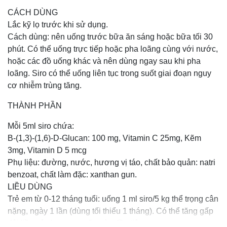
CÁCH DÙNG
Lắc kỹ lọ trước khi sử dụng.
Cách dùng: nên uống trước bữa ăn sáng hoặc bữa tối 30
phút. Có thể uống trực tiếp hoặc pha loãng cùng với nước,
hoặc các đồ uống khác và nên dùng ngay sau khi pha
loãng. Siro có thể uống liên tục trong suốt giai đoạn nguy
cơ nhiễm trùng tăng.
THÀNH PHẦN
Mỗi 5ml siro chứa:
B-(1,3)-(1,6)-D-Glucan: 100 mg, Vitamin C 25mg, Kẽm
3mg, Vitamin D 5 mcg
Phụ liệu: đường, nước, hương vị táo, chất bảo quản: natri
benzoat, chất làm đặc: xanthan gun.
LIỀU DÙNG
Trẻ em từ 0-12 tháng tuổi: uống 1 ml siro/5 kg thể trọng cân
nặng, ngày 1 lần (dùng tối thiểu 1 tháng). Có thể tăng gấp
đôi liều sử dụng trong 3 ngày đầu tiên.