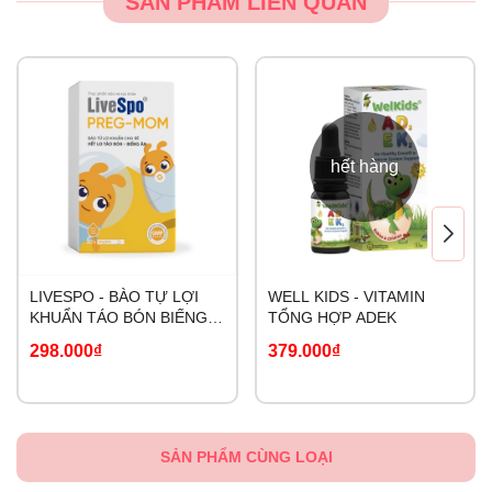
SẢN PHẨM LIÊN QUAN
hết hàng
LIVESPO - BÀO TỰ LỢI
WELL KIDS - VITAMIN
KHUẨN TÁO BÓN BIẾNG
TỔNG HỢP ADEK
ĂN PREG-MOM
298.000₫
379.000₫
SẢN PHẨM CÙNG LOẠI