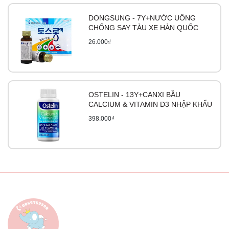
DONGSUNG - 7Y+NƯỚC UỐNG
CHỐNG SAY TÀU XE HÀN QUỐC
26.000₫
OSTELIN - 13Y+CANXI BẦU
CALCIUM & VITAMIN D3 NHẬP KHẨU
398.000₫