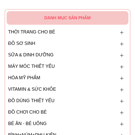
DANH MỤC SẢN PHẨM
THỜI TRANG CHO BÉ
ĐỒ SƠ SINH
SỮA & DINH DƯỠNG
MÁY MÓC THIẾT YẾU
HÓA MỸ PHẨM
VITAMIN & SỨC KHỎE
ĐỒ DÙNG THIẾT YẾU
ĐỒ CHƠI CHO BÉ
BÉ ĂN - BÉ UỐNG
BÌNH+NÚM+PHỤ KIỆN