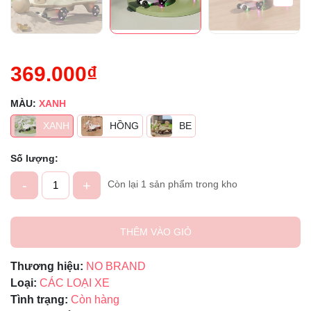
369.000₫
MÀU:
XANH
XANH
HỒNG
BE
Số lượng:
-
+
Còn lại 1 sản phẩm trong kho
THÊM VÀO GIỎ
Thương hiệu:
NO BRAND
Loại:
CÁC LOẠI XE
Tình trạng:
Còn hàng