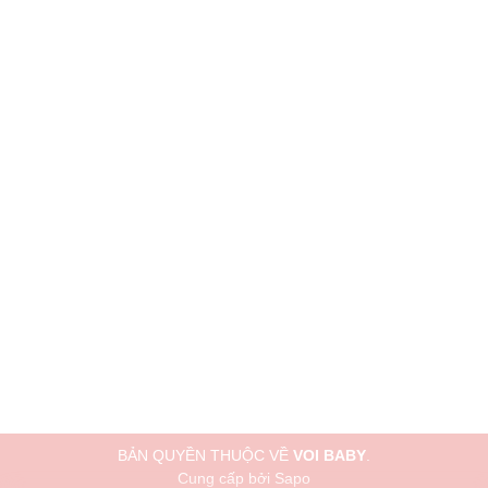
BẢN QUYỀN THUỘC VỀ
VOI BABY
.
Cung cấp bởi
Sapo