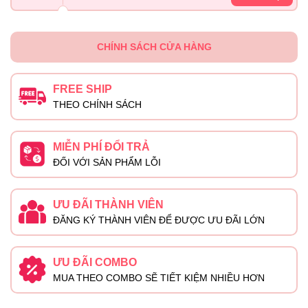
CHÍNH SÁCH CỬA HÀNG
FREE SHIP
THEO CHÍNH SÁCH
MIỄN PHÍ ĐỔI TRẢ
ĐỐI VỚI SẢN PHẨM LỖI
ƯU ĐÃI THÀNH VIÊN
ĐĂNG KÝ THÀNH VIÊN ĐỂ ĐƯỢC ƯU ĐÃI LỚN
ƯU ĐÃI COMBO
MUA THEO COMBO SẼ TIẾT KIỆM NHIỀU HƠN