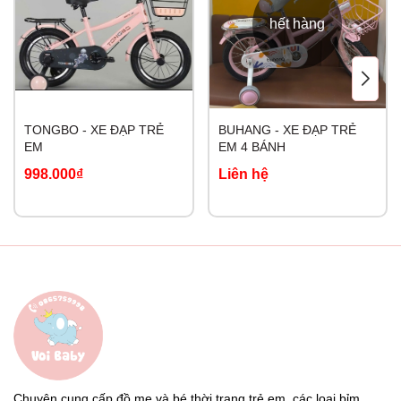
hết hàng
TONGBO - XE ĐẠP TRẺ
BUHANG - XE ĐẠP TRẺ
EM
EM 4 BÁNH
998.000₫
Liên hệ
Chuyên cung cấp đồ mẹ và bé thời trang trẻ em, các loại bỉm