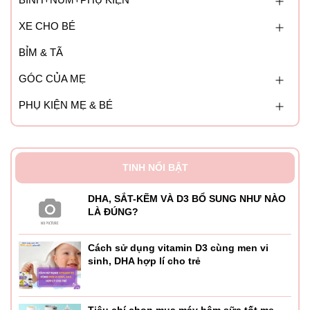
XE CHO BÉ
BỈM & TÃ
GÓC CỦA MẸ
PHỤ KIỆN MẸ & BÉ
TINH NỔI BẬT
DHA, SẮT-KẼM VÀ D3 BỔ SUNG NHƯ NÀO
LÀ ĐÚNG?
Cách sử dụng vitamin D3 cùng men vi
sinh, DHA hợp lí cho trẻ