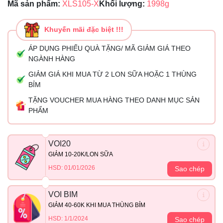
Mã sản phẩm:
XLS105-X
Khối lượng:
1998g
Khuyến mãi đặc biệt !!!
ÁP DỤNG PHIẾU QUÀ TẶNG/ MÃ GIẢM GIÁ THEO
NGÀNH HÀNG
GIẢM GIÁ KHI MUA TỪ 2 LON SỮA HOẶC 1 THÙNG
BỈM
TẶNG VOUCHER MUA HÀNG THEO DANH MỤC SẢN
PHẨM
VOI20
GIẢM 10-20K/LON SỮA
HSD: 01/01/2026
Sao chép
VOI BIM
GIẢM 40-60K KHI MUA THÙNG BỈM
HSD: 1/1/2024
Sao chép