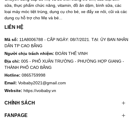
sữa, thực phẩm chức năng, vitamin, đồ ăn dặm, bình sữa, các
loại máy móc tiệt trùng, dụng cụ cho bé, xe đẩy xe nôi, cũi và các
dụng cụ hỗ trợ cho Mẹ và bé...
LIÊN HỆ
Mã số:
11A8006788 - CẤP NGÀY: 08/7/2021. TẠI: ỦY BAN NHÂN
DÂN TP CAO BẰNG
Người chịu trách nhiệm:
ĐOÀN THẾ VINH
Địa chỉ:
005 - PHỐ XUÂN TRƯỜNG - PHƯỜNG HỢP GIANG -
THÀNH PHỐ CAO BẰNG
Hotline:
0865759998
Email:
Voibaby2021@gmail.com
Website:
https://voibaby.vn
CHÍNH SÁCH
FANPAGE