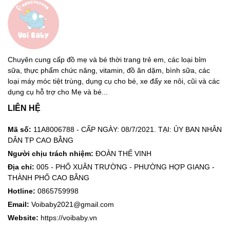
Chuyên cung cấp đồ mẹ và bé thời trang trẻ em, các loại bỉm
sữa, thực phẩm chức năng, vitamin, đồ ăn dặm, bình sữa, các
loại máy móc tiệt trùng, dụng cụ cho bé, xe đẩy xe nôi, cũi và các
dụng cụ hỗ trợ cho Mẹ và bé...
LIÊN HỆ
Mã số:
11A8006788 - CẤP NGÀY: 08/7/2021. TẠI: ỦY BAN NHÂN
DÂN TP CAO BẰNG
Người chịu trách nhiệm:
ĐOÀN THẾ VINH
Địa chỉ:
005 - PHỐ XUÂN TRƯỜNG - PHƯỜNG HỢP GIANG -
THÀNH PHỐ CAO BẰNG
Hotline:
0865759998
Email:
Voibaby2021@gmail.com
Website:
https://voibaby.vn