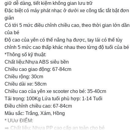
giữ dễ dàng, tiết kiệm không gian lưu trữ
Đặc biệt có máy phát nhạc ở dưới xe công tắc tắt bật đơn
giản
Có tới 5 mức điều chỉnh chiều cao, theo thời gian lớn dần
của bé
Độ cao của yên có thể nâng hạ được, tay lái có thể tùy
chỉnh 5 mức cao thấp khác nhau theo từng độ tuổi của bé
*Thông số kỹ thuật:
Chất liệu:Nhựa ABS siêu bền
Chiều cao giao động: 67-84cm
Chiều rộng: 30cm
Chiều dài xe: 58cm
Chiều cao của yên xe scooter cho bé: 35-40cm
Tải trọng: 100Kg Lứa tuổi phù hợp: 1-14 Tuổi
Điều chỉnh chiều cao: 67-84cm
Màu sắc: Trắng, Xám, Hồng
* UUư ĐIỂM:
➡️ Chất liệu: Nhựa PP cao cấp an toàn cho bé
➡️ Kích thước: gồm 3 mức phù hợp cho trẻ em từ 1- 14 tuổi