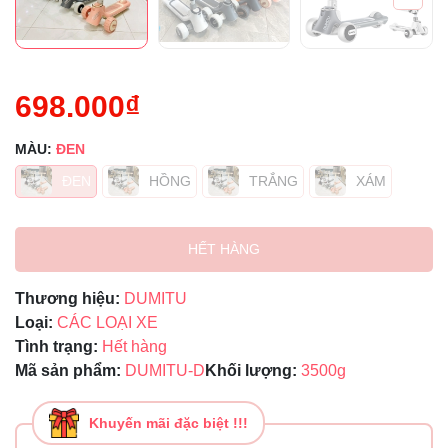
698.000₫
MÀU:
ĐEN
ĐEN
HỒNG
TRẮNG
XÁM
HẾT HÀNG
Thương hiệu:
DUMITU
Loại:
CÁC LOẠI XE
Tình trạng:
Hết hàng
Mã sản phẩm:
DUMITU-D
Khối lượng:
3500g
Khuyến mãi đặc biệt !!!