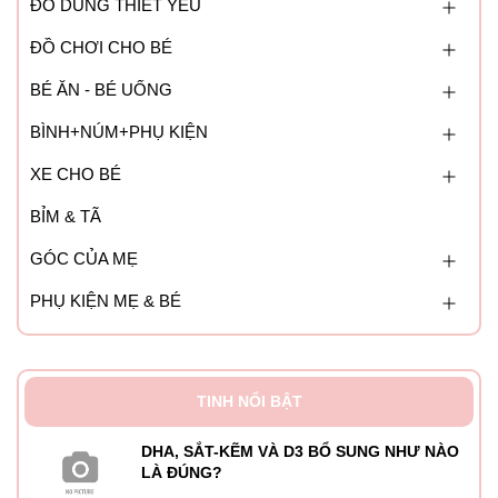
ĐỒ DÙNG THIẾT YẾU
ĐỒ CHƠI CHO BÉ
BÉ ĂN - BÉ UỐNG
BÌNH+NÚM+PHỤ KIỆN
XE CHO BÉ
BỈM & TÃ
GÓC CỦA MẸ
PHỤ KIỆN MẸ & BÉ
TINH NỔI BẬT
DHA, SẮT-KẼM VÀ D3 BỔ SUNG NHƯ NÀO
LÀ ĐÚNG?