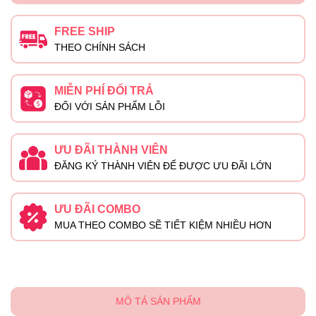
FREE SHIP
THEO CHÍNH SÁCH
MIỄN PHÍ ĐỔI TRẢ
ĐỐI VỚI SẢN PHẨM LỖI
ƯU ĐÃI THÀNH VIÊN
ĐĂNG KÝ THÀNH VIÊN ĐỂ ĐƯỢC ƯU ĐÃI LỚN
ƯU ĐÃI COMBO
MUA THEO COMBO SẼ TIẾT KIỆM NHIỀU HƠN
MÔ TẢ SẢN PHẨM