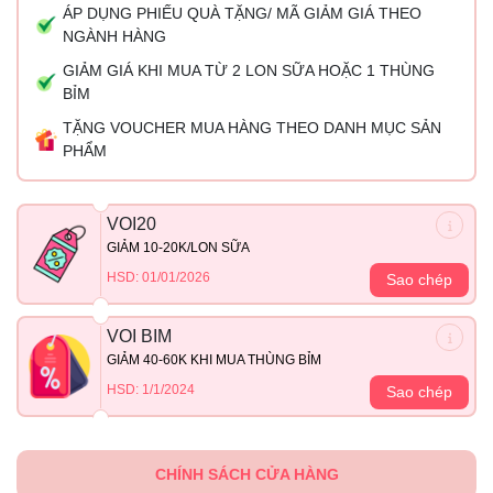
ÁP DỤNG PHIẾU QUÀ TẶNG/ MÃ GIẢM GIÁ THEO
NGÀNH HÀNG
GIẢM GIÁ KHI MUA TỪ 2 LON SỮA HOẶC 1 THÙNG
BỈM
TẶNG VOUCHER MUA HÀNG THEO DANH MỤC SẢN
PHẨM
VOI20
GIẢM 10-20K/LON SỮA
HSD: 01/01/2026
Sao chép
VOI BIM
GIẢM 40-60K KHI MUA THÙNG BỈM
HSD: 1/1/2024
Sao chép
CHÍNH SÁCH CỬA HÀNG