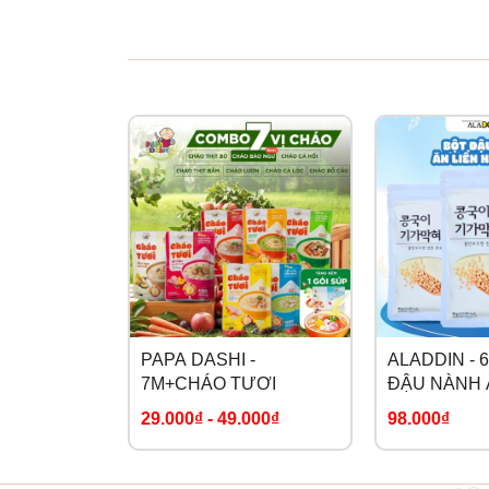
PAPA DASHI -
ALADDIN - 
7M+CHÁO TƯƠI
ĐẬU NÀNH 
HÀN QUỐC
29.000₫
-
49.000₫
98.000₫