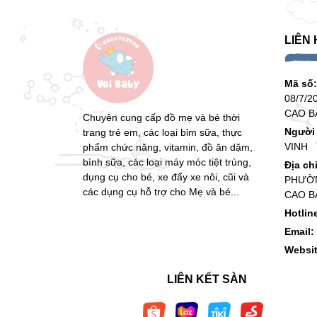
LIÊN 
Mã số
08/7/2
CAO B
Chuyên cung cấp đồ mẹ và bé thời
Người 
trang trẻ em, các loại bỉm sữa, thực
VINH
phẩm chức năng, vitamin, đồ ăn dặm,
bình sữa, các loại máy móc tiệt trùng,
Địa ch
dụng cụ cho bé, xe đẩy xe nôi, cũi và
PHƯỜN
các dụng cụ hỗ trợ cho Mẹ và bé...
CAO B
Hotlin
Email:
Websi
LIÊN KẾT SÀN