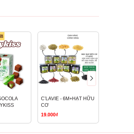
hết
+SOCOLA
C'LAVIE - 6M+HẠT HỮU
AZTEC - H
YKISS
CƠ
HỮU CƠ
19.000₫
98.000₫