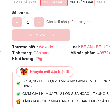
1M+TRÀ XANH
1M+LÚA MẠCH
3M+ĐIỆN GIẢI
5M+HO
Mã giảm giá:
Số lượng:
Ngày hết hạn:
-
+
Còn lại 5 sản phẩm trong kho
Điều kiện:
THÊM VÀO GIỎ
Thương hiệu:
Wakodo
Loại:
BÉ ĂN - BÉ UỐ
Tình trạng:
Còn hàng
Mã sản phẩm:
49872
Khối lượng:
25g
Khuyến mãi đặc biệt !!!
ÁP DỤNG PHIẾU QUÀ TẶNG/ MÃ GIẢM GIÁ THEO NG
HÀNG
GIẢM GIÁ KHI MUA TỪ 2 LON SỮA HOẶC 1 THÙNG B
TẶNG VOUCHER MUA HÀNG THEO DANH MỤC SẢN 