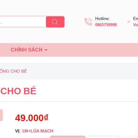
Hotline:
Em
0865759998
Vo
Ệ
CHÍNH SÁCH
UỐNG CHO BÉ
 CHO BÉ
49.000₫
VỊ:
1M+LÚA MẠCH