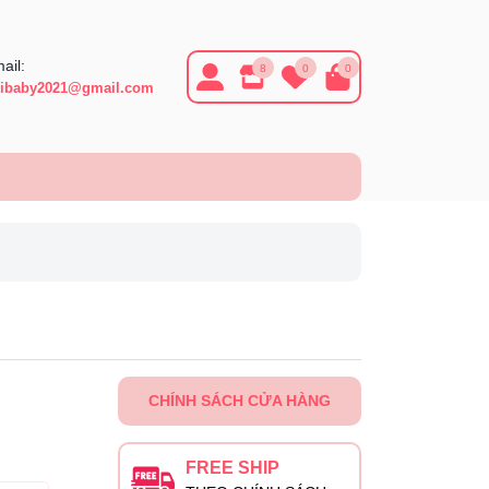
ail:
8
0
0
ibaby2021@gmail.com
CHÍNH SÁCH CỬA HÀNG
FREE SHIP