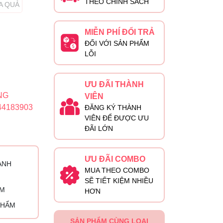
THEO CHÍNH SÁCH
A QUẢ
MIỄN PHÍ ĐỔI TRẢ
ĐỐI VỚI SẢN PHẨM
LỖI
ƯU ĐÃI THÀNH
NG
VIÊN
44183903
ĐĂNG KÝ THÀNH
VIÊN ĐỂ ĐƯỢC ƯU
ĐÃI LỚN
ƯU ĐÃI COMBO
ÀNH
MUA THEO COMBO
SẼ TIẾT KIỆM NHIỀU
ỈM
HƠN
PHẨM
SẢN PHẨM CÙNG LOẠI