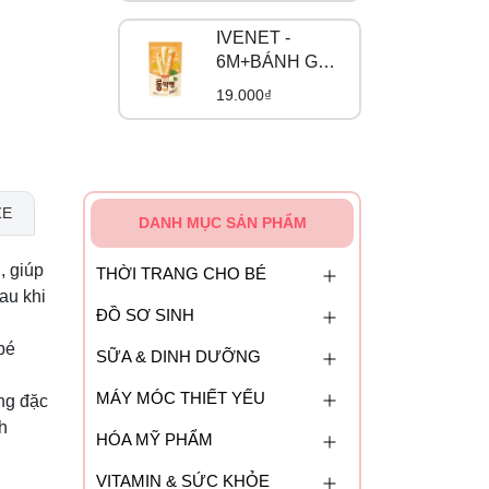
IVENET -
6M+BÁNH GẠO
LỨT CUỘN DÀI
19.000₫
VỊ BÍ NGÔ
NGỌT
ZE
DANH MỤC SẢN PHẨM
, giúp
THỜI TRANG CHO BÉ
au khi
ĐỒ SƠ SINH
bé
SỮA & DINH DƯỠNG
MÁY MÓC THIẾT YẾU
ng đặc
h
HÓA MỸ PHẨM
VITAMIN & SỨC KHỎE