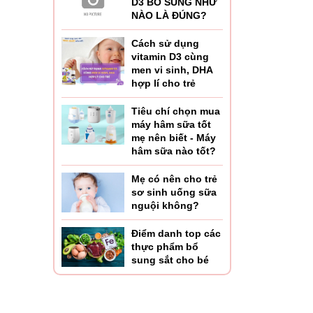
D3 BỔ SUNG NHƯ
NÀO LÀ ĐÚNG?
Cách sử dụng
vitamin D3 cùng
men vi sinh, DHA
hợp lí cho trẻ
Tiêu chí chọn mua
máy hâm sữa tốt
mẹ nên biết - Máy
hâm sữa nào tốt?
Mẹ có nên cho trẻ
sơ sinh uống sữa
nguội không?
Điểm danh top các
thực phẩm bổ
sung sắt cho bé