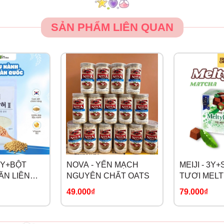
SẢN PHẨM LIÊN QUAN
6Y+BỘT
NOVA - YẾN MẠCH
MEIJI - 3Y
ĂN LIỀN
NGUYÊN CHẤT OATS
TƯƠI MELT
49.000₫
79.000₫