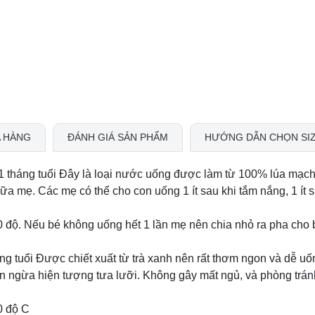
 HÀNG
ĐÁNH GIÁ SẢN PHẨM
HƯỚNG DẪN CHỌN SI
áng tuổi Đây là loại nước uống được làm từ 100% lúa mạch
sữa mẹ. Các mẹ có thể cho con uống 1 ít sau khi tắm nắng, 1 ít s
 độ. Nếu bé không uống hết 1 lần mẹ nên chia nhỏ ra pha cho 
tuổi Được chiết xuất từ trà xanh nên rất thơm ngon và dễ uố
ngăn ngừa hiện tượng tưa lưỡi. Không gây mất ngủ, và phòng trán
0 độ C