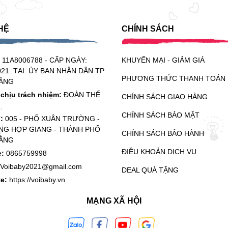
HỆ
CHÍNH SÁCH
:
11A8006788 - CẤP NGÀY:
KHUYẾN MẠI - GIẢM GIÁ
021. TẠI: ỦY BAN NHÂN DÂN TP
PHƯƠNG THỨC THANH TOÁN
ẰNG
chịu trách nhiệm:
ĐOÀN THẾ
CHÍNH SÁCH GIAO HÀNG
CHÍNH SÁCH BẢO MẬT
ỉ:
005 - PHỐ XUÂN TRƯỜNG -
G HỢP GIANG - THÀNH PHỐ
CHÍNH SÁCH BẢO HÀNH
ẰNG
ĐIỀU KHOẢN DỊCH VỤ
e:
0865759998
Voibaby2021@gmail.com
DEAL QUÀ TẶNG
te:
https://voibaby.vn
MẠNG XÃ HỘI