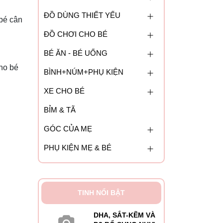
ĐỒ DÙNG THIẾT YẾU
bé cân
ĐỒ CHƠI CHO BÉ
BÉ ĂN - BÉ UỐNG
ho bé
BÌNH+NÚM+PHỤ KIỆN
XE CHO BÉ
BỈM & TÃ
GÓC CỦA MẸ
PHỤ KIỆN MẸ & BÉ
TINH NỔI BẬT
DHA, SẮT-KẼM VÀ