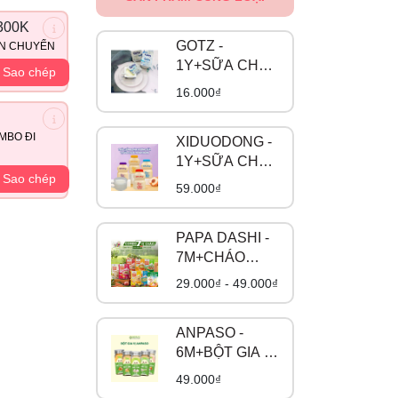
300K
GOTZ -
ẬN CHUYỂN
1Y+SỮA CHUA
Sao chép
CÓ ĐƯỜNG
16.000₫
MBO ĐI
XIDUODONG -
1Y+SỮA CHUA
Sao chép
UỐNG LÊN
59.000₫
MEN
PAPA DASHI -
7M+CHÁO
TƯƠI
29.000₫ - 49.000₫
ANPASO -
6M+BỘT GIA VỊ
HỮU CƠ
49.000₫