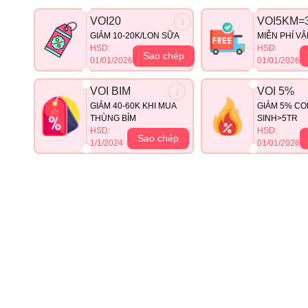
VOI20
VOI5KM=
GIẢM 10-20K/LON SỮA
MIỄN PHÍ V
HSD:
HSD:
Sao chép
01/01/2026
01/01/2026
VOI BIM
VOI 5%
GIẢM 40-60K KHI MUA
GIẢM 5% CO
THÙNG BỈM
SINH>5TR
HSD:
HSD:
Sao chép
1/1/2024
01/01/2026