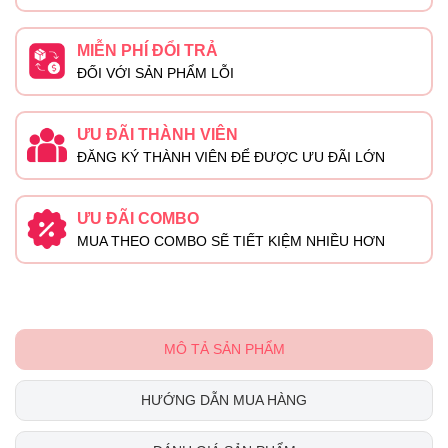
MIỄN PHÍ ĐỔI TRẢ
ĐỐI VỚI SẢN PHẨM LỖI
ƯU ĐÃI THÀNH VIÊN
ĐĂNG KÝ THÀNH VIÊN ĐỂ ĐƯỢC ƯU ĐÃI LỚN
ƯU ĐÃI COMBO
MUA THEO COMBO SẼ TIẾT KIỆM NHIỀU HƠN
MÔ TẢ SẢN PHẨM
HƯỚNG DẪN MUA HÀNG