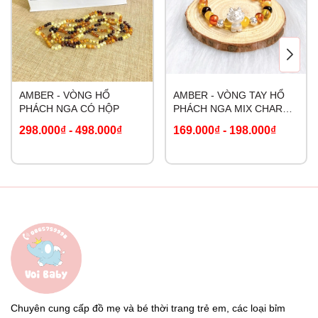
AMBER - VÒNG HỔ
AMBER - VÒNG TAY HỔ
PHÁCH NGA CÓ HỘP
PHÁCH NGA MIX CHARM
BẠC
298.000₫
-
498.000₫
169.000₫
-
198.000₫
Chuyên cung cấp đồ mẹ và bé thời trang trẻ em, các loại bỉm