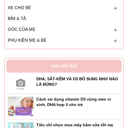
XE CHO BÉ
BỈM & TÃ
GÓC CỦA MẸ
PHỤ KIỆN MẸ & BÉ
TINH NỔI BẬT
DHA, SẮT-KẼM VÀ D3 BỔ SUNG NHƯ NÀO
LÀ ĐÚNG?
Cách sử dụng vitamin D3 cùng men vi
sinh, DHA hợp lí cho trẻ
Tiêu chí chọn mua máy hâm sữa tốt mẹ