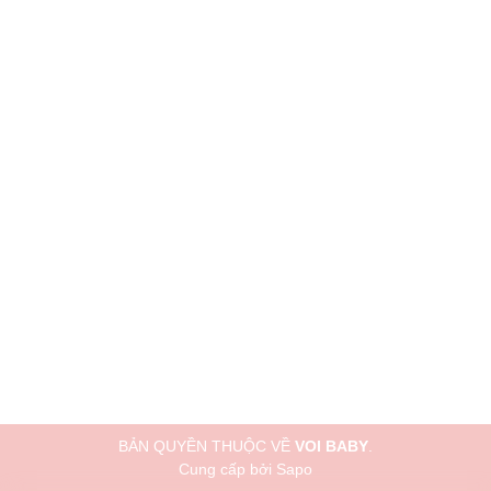
BẢN QUYỀN THUỘC VỀ
VOI BABY
.
Cung cấp bởi
Sapo