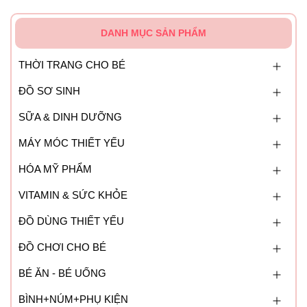
DANH MỤC SẢN PHẨM
THỜI TRANG CHO BÉ
ĐỒ SƠ SINH
SỮA & DINH DƯỠNG
MÁY MÓC THIẾT YẾU
HÓA MỸ PHẨM
VITAMIN & SỨC KHỎE
ĐỒ DÙNG THIẾT YẾU
ĐỒ CHƠI CHO BÉ
BÉ ĂN - BÉ UỐNG
BÌNH+NÚM+PHỤ KIỆN