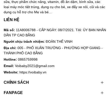
sữa, thực phẩm chức năng, vitamin, đồ ăn dặm, bình sữa, các
loại máy móc tiệt trùng, dụng cụ cho bé, xe đẩy xe nôi, cũi và các
dụng cụ hỗ trợ cho Mẹ và bé...
LIÊN HỆ
Mã số:
11A8006788 - CẤP NGÀY: 08/7/2021. TẠI: ỦY BAN NHÂN
DÂN TP CAO BẰNG
Người chịu trách nhiệm:
ĐOÀN THẾ VINH
Địa chỉ:
005 - PHỐ XUÂN TRƯỜNG - PHƯỜNG HỢP GIANG -
THÀNH PHỐ CAO BẰNG
Hotline:
0865759998
Email:
Voibaby2021@gmail.com
Website:
https://voibaby.vn
CHÍNH SÁCH
FANPAGE