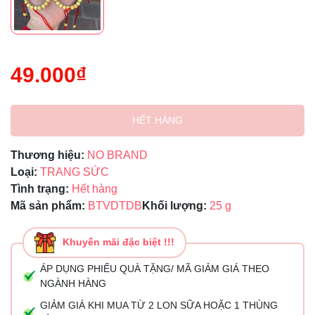
49.000₫
HẾT HÀNG
Thương hiệu:
NO BRAND
Loại:
TRANG SỨC
Tình trạng:
Hết hàng
Mã sản phẩm:
BTVDTDB
Khối lượng:
25 g
Khuyến mãi đặc biệt !!!
ÁP DỤNG PHIẾU QUÀ TẶNG/ MÃ GIẢM GIÁ THEO
NGÀNH HÀNG
GIẢM GIÁ KHI MUA TỪ 2 LON SỮA HOẶC 1 THÙNG