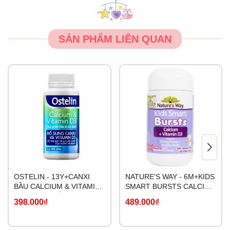
SẢN PHẨM LIÊN QUAN
OSTELIN - 13Y+CANXI
NATURE'S WAY - 6M+KIDS
BẦU CALCIUM & VITAMIN
SMART BURSTS CALCIUM
D3 NHẬP KHẨU
+ VITAMIN D3
398.000₫
489.000₫