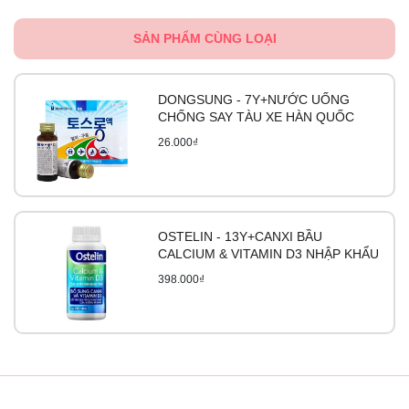
SẢN PHẨM CÙNG LOẠI
DONGSUNG - 7Y+NƯỚC UỐNG
CHỐNG SAY TÀU XE HÀN QUỐC
26.000₫
OSTELIN - 13Y+CANXI BẦU
CALCIUM & VITAMIN D3 NHẬP KHẨU
398.000₫