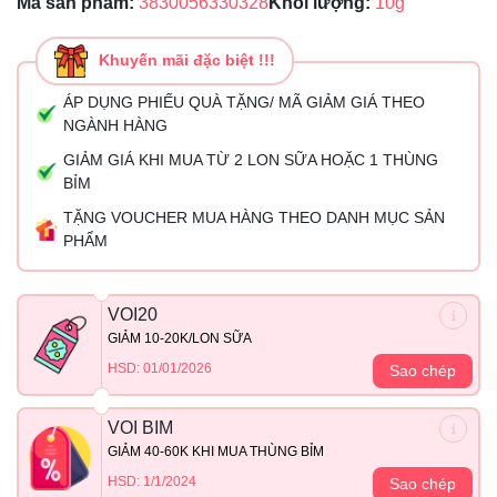
Mã sản phẩm:
3830056330328
Khối lượng:
10g
Khuyến mãi đặc biệt !!!
ÁP DỤNG PHIẾU QUÀ TẶNG/ MÃ GIẢM GIÁ THEO
NGÀNH HÀNG
GIẢM GIÁ KHI MUA TỪ 2 LON SỮA HOẶC 1 THÙNG
BỈM
TẶNG VOUCHER MUA HÀNG THEO DANH MỤC SẢN
PHẨM
VOI20
GIẢM 10-20K/LON SỮA
HSD: 01/01/2026
Sao chép
VOI BIM
GIẢM 40-60K KHI MUA THÙNG BỈM
HSD: 1/1/2024
Sao chép