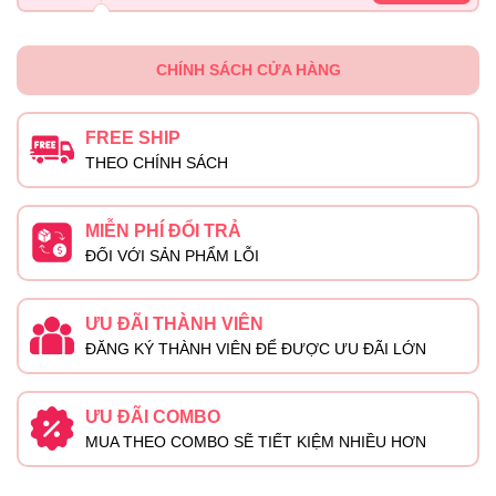
CHÍNH SÁCH CỬA HÀNG
FREE SHIP
THEO CHÍNH SÁCH
MIỄN PHÍ ĐỔI TRẢ
ĐỐI VỚI SẢN PHẨM LỖI
ƯU ĐÃI THÀNH VIÊN
ĐĂNG KÝ THÀNH VIÊN ĐỂ ĐƯỢC ƯU ĐÃI LỚN
ƯU ĐÃI COMBO
MUA THEO COMBO SẼ TIẾT KIỆM NHIỀU HƠN