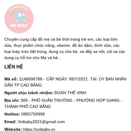
Chuyên cung cấp đồ mẹ và bé thời trang trẻ em, các loại bỉm
sữa, thực phẩm chức năng, vitamin, đồ ăn dặm, bình sữa, các
loại máy móc tiệt trùng, dụng cụ cho bé, xe đẩy xe nôi, cũi và các
dụng cụ hỗ trợ cho Mẹ và bé...
LIÊN HỆ
Mã số:
11A8006788 - CẤP NGÀY: 08/7/2021. TẠI: ỦY BAN NHÂN
DÂN TP CAO BẰNG
Người chịu trách nhiệm:
ĐOÀN THẾ VINH
Địa chỉ:
005 - PHỐ XUÂN TRƯỜNG - PHƯỜNG HỢP GIANG -
THÀNH PHỐ CAO BẰNG
Hotline:
0865759998
Email:
Voibaby2021@gmail.com
Website:
https://voibaby.vn