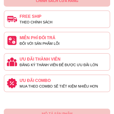
CHÍNH SÁCH CỬA HÀNG
FREE SHIP
THEO CHÍNH SÁCH
MIỄN PHÍ ĐỔI TRẢ
ĐỐI VỚI SẢN PHẨM LỖI
ƯU ĐÃI THÀNH VIÊN
ĐĂNG KÝ THÀNH VIÊN ĐỂ ĐƯỢC ƯU ĐÃI LỚN
ƯU ĐÃI COMBO
MUA THEO COMBO SẼ TIẾT KIỆM NHIỀU HƠN
MÔ TẢ SẢN PHẨM