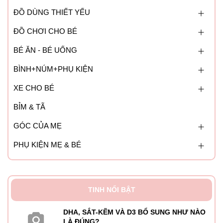
trước khi mang thai, trong khi mang thai cũng như sau khi
ĐỒ DÙNG THIẾT YẾU
sinh, trong giai đoạn cho con bú.
ĐỒ CHƠI CHO BÉ
Lưu ý:
BÉ ĂN - BÉ UỐNG
- Không được nhai, uống sau khi ăn.
BÌNH+NÚM+PHỤ KIỆN
- Không được uống vượt quá liều lượng quy định .
XE CHO BÉ
Bảo quản:
ở nhiệt độ dưới 25 độ C, ở nơi khô ráo và
BỈM & TÃ
thoáng mát.
GÓC CỦA MẸ
PHỤ KIỆN MẸ & BÉ
2. Vitamin bú - Pregnacare breast-feeding
Đặc điểm nổi bật:
- Viên uống không chứa chất bảo quản ảnh hưởng đến
TINH NỔI BẬT
sức khỏe người dùng, vì thể chị em có thể sử dụng để bổ
DHA, SẮT-KẼM VÀ D3 BỔ SUNG NHƯ NÀO
sung dinh dưỡng cho cơ thể trong thời gian thai kỳ hoặc
LÀ ĐÚNG?