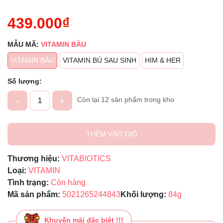
439.000₫
MẪU MÃ:
VITAMIN BẦU
VITAMIN BẦU
VITAMIN BÚ SAU SINH
HIM & HER
Số lượng:
-
+
Còn lại 12 sản phẩm trong kho
THÊM VÀO GIỎ
Thương hiệu:
VITABIOTICS
Loại:
VITAMIN
Tình trạng:
Còn hàng
Mã sản phẩm:
5021265244843
Khối lượng:
84g
Khuyến mãi đặc biệt !!!