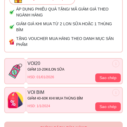
ÁP DỤNG PHIẾU QUÀ TẶNG/ MÃ GIẢM GIÁ THEO
NGÀNH HÀNG
GIẢM GIÁ KHI MUA TỪ 2 LON SỮA HOẶC 1 THÙNG
BỈM
TẶNG VOUCHER MUA HÀNG THEO DANH MỤC SẢN
PHẨM
VOI20
GIẢM 10-20K/LON SỮA
HSD: 01/01/2026
Sao chép
VOI BIM
GIẢM 40-60K KHI MUA THÙNG BỈM
HSD: 1/1/2024
Sao chép