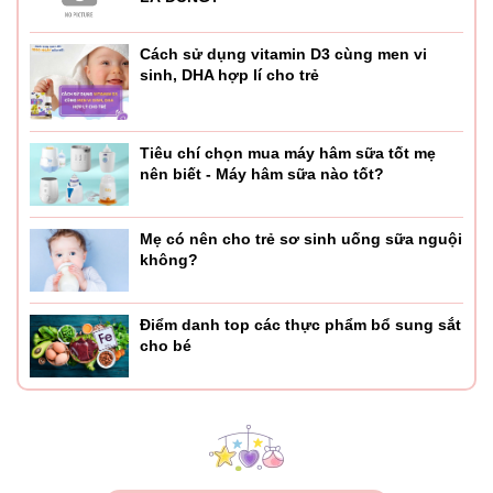
đang cho con bú.
- Vitamin tổng hợp cho mẹ sau sinh Pregnacare Breast-
Cách sử dụng vitamin D3 cùng men vi
feeding 84 viên gồm 2 loại: 56 viên nâu (Pregnacare
sinh, DHA hợp lí cho trẻ
Breast-feeding): Bổ sung vitamin, chất khoáng, axit amin -
28 viên vàng (Omage-3): Viên dầu cá tinh khiết chứa
Omega-3 sạch là tiền chất của DHA
Tiêu chí chọn mua máy hâm sữa tốt mẹ
nên biết - Máy hâm sữa nào tốt?
Công dụng:
Mẹ có nên cho trẻ sơ sinh uống sữa nguội
- Hỗ trợ bổ sung canxi, DHA thiết yếu cho sản phụ
không?
- Có thể dùng trong khoảng 6-9 tháng tính từ sau khi sinh
con
Điểm danh top các thực phẩm bổ sung sắt
cho bé
- Giúp tăng cường sức khỏe, làm giảm những cảm giác
mệt mỏi cho phụ nữ sau sinh
- Cung cấp vitamin D và canxi giúp hỗ trợ xương chắc
khỏe, giúp bé tăng trưởng chiều cao tốt