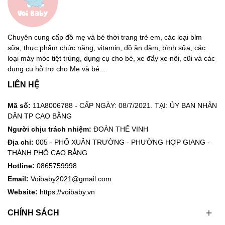
Mô tả:
Viên uống tăng khả năng thụ thai Pregnacare Conception
Chuyên cung cấp đồ mẹ và bé thời trang trẻ em, các loại bỉm
His & Hers 60 viên là sản phẩm viên uống được tinh chế
sữa, thực phẩm chức năng, vitamin, đồ ăn dặm, bình sữa, các
100% từ thiên nhiên, cung cấp các dưỡng chất cần thiết
loại máy móc tiệt trùng, dụng cụ cho bé, xe đẩy xe nôi, cũi và các
cho cơ thể, giúp quá trình thụ thai nhanh và dễ dàng hơn.
dụng cụ hỗ trợ cho Mẹ và bé...
LIÊN HỆ
Công dụng:
Mã số:
11A8006788 - CẤP NGÀY: 08/7/2021. TẠI: ỦY BAN NHÂN
Hỗ trợ sức khỏe sinh sản nam và nữ giới, tăng khả năng
DÂN TP CAO BẰNG
thụ thai, bảo vệ thai trong thai kỳ đầu.
Người chịu trách nhiệm:
ĐOÀN THẾ VINH
Chống ôxy hóa, bảo vệ nang não, hỗ trợ quá trình hình
Địa chỉ:
005 - PHỐ XUÂN TRƯỜNG - PHƯỜNG HỢP GIANG -
thành thai, bảo vệ sự phát sinh phôi khỏi bị tác động của
THÀNH PHỐ CAO BẰNG
ôxy hóa.
Hotline:
0865759998
Email:
Voibaby2021@gmail.com
Hoạt động trong vai trò một chất chống oxy hóa, giúp ổn
Website:
https://voibaby.vn
định tính toàn vẹn của tinh trùng roi (đuôi của tinh trùng).
CHÍNH SÁCH
Hỗ trợ sức khỏe tinh trùng.