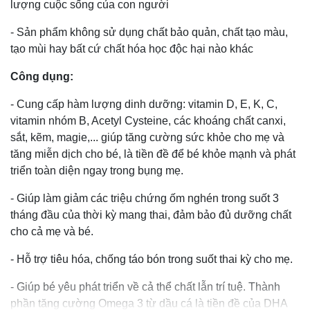
lượng cuộc sống của con người
- Sản phẩm không sử dụng chất bảo quản, chất tạo màu,
tạo mùi hay bất cứ chất hóa học độc hại nào khác
Công dụng:
- Cung cấp hàm lượng dinh dưỡng: vitamin D, E, K, C,
vitamin nhóm B, Acetyl Cysteine, các khoáng chất canxi,
sắt, kẽm, magie,... giúp tăng cường sức khỏe cho mẹ và
tăng miễn dịch cho bé, là tiền đề để bé khỏe mạnh và phát
triển toàn diện ngay trong bụng mẹ.
- Giúp làm giảm các triệu chứng ốm nghén trong suốt 3
tháng đầu của thời kỳ mang thai, đảm bảo đủ dưỡng chất
cho cả mẹ và bé.
- Hỗ trợ tiêu hóa, chống táo bón trong suốt thai kỳ cho mẹ.
- Giúp bé yêu phát triển về cả thể chất lẫn trí tuệ. Thành
phần tăng cường Omega 3 từ dầu cá là tiền đề của DHA