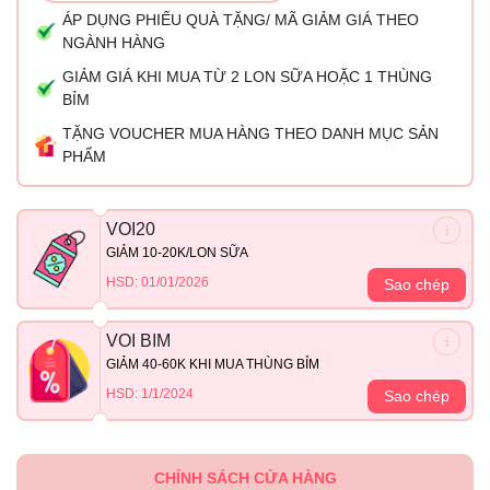
ÁP DỤNG PHIẾU QUÀ TẶNG/ MÃ GIẢM GIÁ THEO
NGÀNH HÀNG
GIẢM GIÁ KHI MUA TỪ 2 LON SỮA HOẶC 1 THÙNG
BỈM
TẶNG VOUCHER MUA HÀNG THEO DANH MỤC SẢN
PHẨM
VOI20
GIẢM 10-20K/LON SỮA
HSD: 01/01/2026
Sao chép
VOI BIM
GIẢM 40-60K KHI MUA THÙNG BỈM
HSD: 1/1/2024
Sao chép
CHÍNH SÁCH CỬA HÀNG