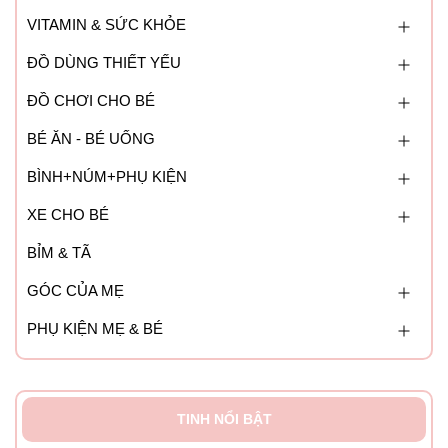
VITAMIN & SỨC KHỎE
ĐỒ DÙNG THIẾT YẾU
ĐỒ CHƠI CHO BÉ
BÉ ĂN - BÉ UỐNG
BÌNH+NÚM+PHỤ KIỆN
XE CHO BÉ
BỈM & TÃ
GÓC CỦA MẸ
PHỤ KIỆN MẸ & BÉ
TINH NỔI BẬT