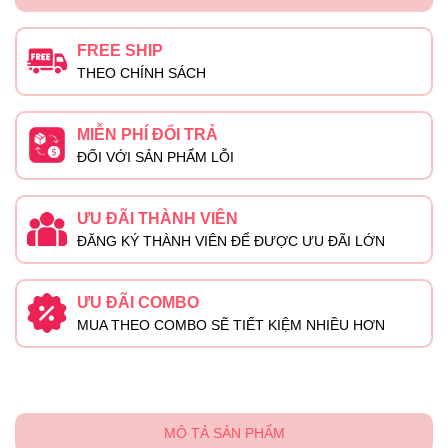
FREE SHIP
THEO CHÍNH SÁCH
MIỄN PHÍ ĐỔI TRẢ
ĐỐI VỚI SẢN PHẨM LỖI
ƯU ĐÃI THÀNH VIÊN
ĐĂNG KÝ THÀNH VIÊN ĐỂ ĐƯỢC ƯU ĐÃI LỚN
ƯU ĐÃI COMBO
MUA THEO COMBO SẼ TIẾT KIỆM NHIỀU HƠN
MÔ TẢ SẢN PHẨM