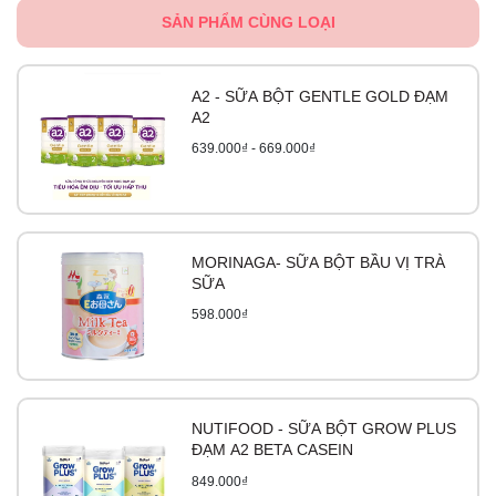
SẢN PHẨM CÙNG LOẠI
A2 - SỮA BỘT GENTLE GOLD ĐẠM
A2
639.000₫ - 669.000₫
MORINAGA- SỮA BỘT BẦU VỊ TRÀ
SỮA
598.000₫
NUTIFOOD - SỮA BỘT GROW PLUS
ĐẠM A2 BETA CASEIN
849.000₫