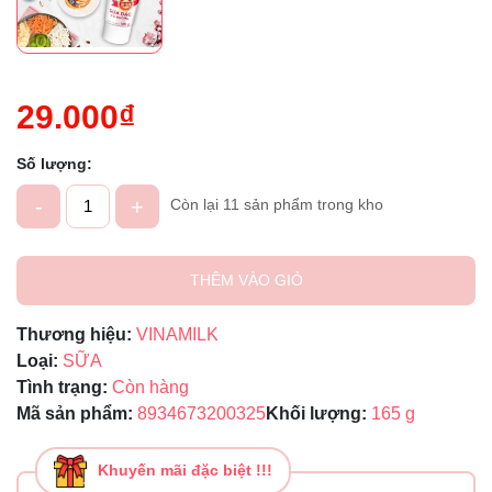
29.000₫
Số lượng:
-
+
Còn lại 11 sản phẩm trong kho
THÊM VÀO GIỎ
Thương hiệu:
VINAMILK
Loại:
SỮA
Tình trạng:
Còn hàng
Mã sản phẩm:
8934673200325
Khối lượng:
165 g
Khuyến mãi đặc biệt !!!