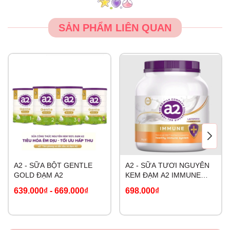
SẢN PHẨM LIÊN QUAN
A2 - SỮA BỘT GENTLE
A2 - SỮA TƯƠI NGUYÊN
GOLD ĐẠM A2
KEM ĐẠM A2 IMMUNE
LACTOFERRIN
639.000₫
-
669.000₫
698.000₫