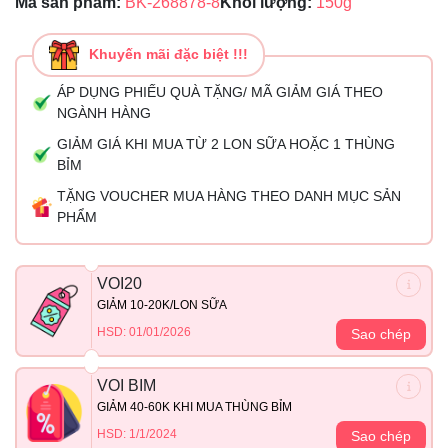
Mã sản phẩm:
BK-268878-8
Khối lượng:
150g
Khuyến mãi đặc biệt !!!
ÁP DỤNG PHIẾU QUÀ TẶNG/ MÃ GIẢM GIÁ THEO
NGÀNH HÀNG
GIẢM GIÁ KHI MUA TỪ 2 LON SỮA HOẶC 1 THÙNG
BỈM
TẶNG VOUCHER MUA HÀNG THEO DANH MỤC SẢN
PHẨM
VOI20
GIẢM 10-20K/LON SỮA
HSD: 01/01/2026
Sao chép
VOI BIM
GIẢM 40-60K KHI MUA THÙNG BỈM
HSD: 1/1/2024
Sao chép