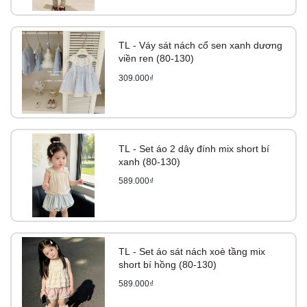
TL - Váy sát nách cổ sen xanh dương
viền ren (80-130)
309.000₫
TL - Set áo 2 dây đính mix short bí
xanh (80-130)
589.000₫
TL - Set áo sát nách xoè tầng mix
short bí hồng (80-130)
589.000₫