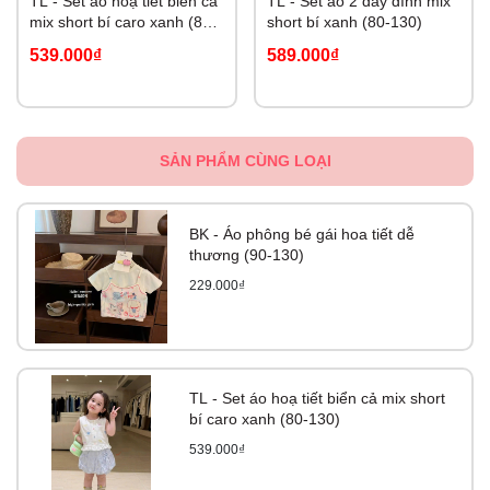
TL - Set áo hoạ tiết biển cả
TL - Set áo 2 dây đính mix
mix short bí caro xanh (80-
short bí xanh (80-130)
130)
539.000₫
589.000₫
SẢN PHẨM CÙNG LOẠI
BK - Áo phông bé gái hoa tiết dễ
thương (90-130)
229.000₫
TL - Set áo hoạ tiết biển cả mix short
bí caro xanh (80-130)
539.000₫