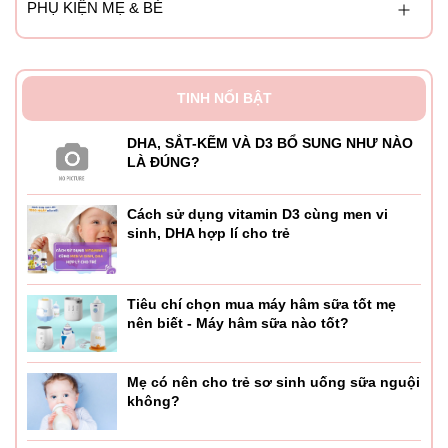
PHỤ KIỆN MẸ & BÉ
TINH NỔI BẬT
DHA, SẮT-KẼM VÀ D3 BỔ SUNG NHƯ NÀO
LÀ ĐÚNG?
Cách sử dụng vitamin D3 cùng men vi
sinh, DHA hợp lí cho trẻ
Tiêu chí chọn mua máy hâm sữa tốt mẹ
nên biết - Máy hâm sữa nào tốt?
Mẹ có nên cho trẻ sơ sinh uống sữa nguội
không?