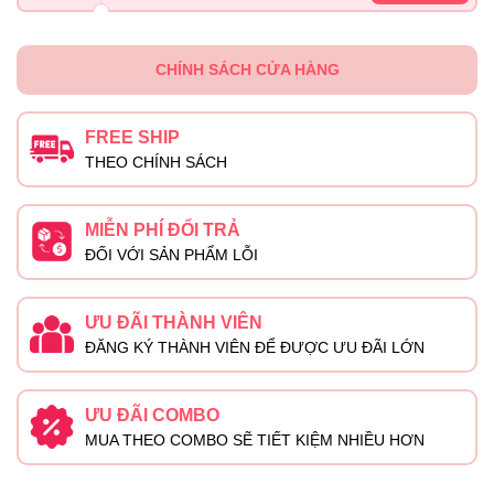
CHÍNH SÁCH CỬA HÀNG
FREE SHIP
THEO CHÍNH SÁCH
MIỄN PHÍ ĐỔI TRẢ
ĐỐI VỚI SẢN PHẨM LỖI
ƯU ĐÃI THÀNH VIÊN
ĐĂNG KÝ THÀNH VIÊN ĐỂ ĐƯỢC ƯU ĐÃI LỚN
ƯU ĐÃI COMBO
MUA THEO COMBO SẼ TIẾT KIỆM NHIỀU HƠN