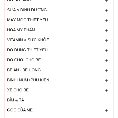
SỮA & DINH DƯỠNG
MÁY MÓC THIẾT YẾU
HÓA MỸ PHẨM
VITAMIN & SỨC KHỎE
ĐỒ DÙNG THIẾT YẾU
ĐỒ CHƠI CHO BÉ
BÉ ĂN - BÉ UỐNG
BÌNH+NÚM+PHỤ KIỆN
XE CHO BÉ
BỈM & TÃ
GÓC CỦA MẸ