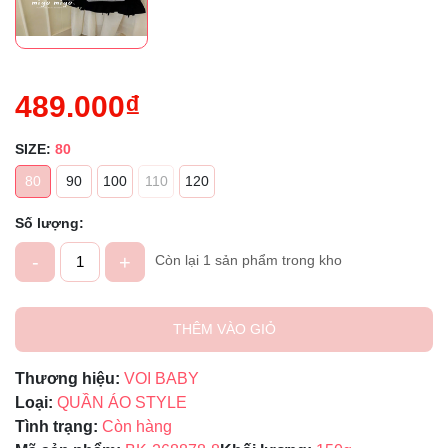
489.000₫
SIZE:
80
80
90
100
110
120
Số lượng:
-
+
Còn lại 1 sản phẩm trong kho
THÊM VÀO GIỎ
Thương hiệu:
VOI BABY
Loại:
QUẦN ÁO STYLE
Tình trạng:
Còn hàng