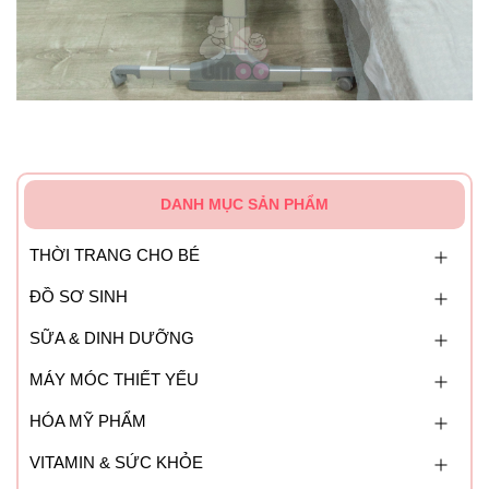
DANH MỤC SẢN PHẨM
THỜI TRANG CHO BÉ
ĐỒ SƠ SINH
SỮA & DINH DƯỠNG
MÁY MÓC THIẾT YẾU
HÓA MỸ PHẨM
VITAMIN & SỨC KHỎE