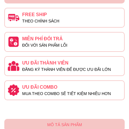
FREE SHIP
THEO CHÍNH SÁCH
MIỄN PHÍ ĐỔI TRẢ
ĐỐI VỚI SẢN PHẨM LỖI
ƯU ĐÃI THÀNH VIÊN
ĐĂNG KÝ THÀNH VIÊN ĐỂ ĐƯỢC ƯU ĐÃI LỚN
ƯU ĐÃI COMBO
MUA THEO COMBO SẼ TIẾT KIỆM NHIỀU HƠN
MÔ TẢ SẢN PHẨM