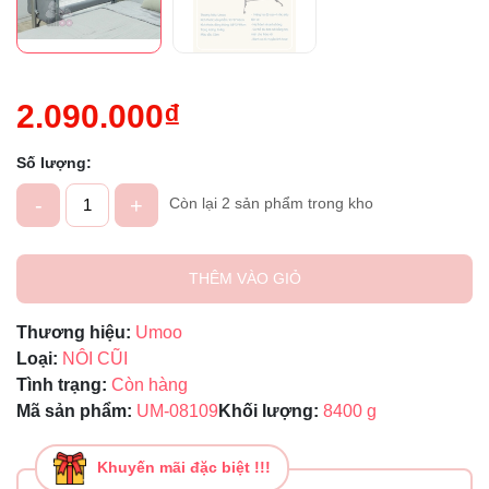
Ngày hết hạn:
Điều kiện:
2.090.000₫
Số lượng:
-
+
Còn lại 2 sản phẩm trong kho
THÊM VÀO GIỎ
Thương hiệu:
Umoo
Loại:
NÔI CŨI
Tình trạng:
Còn hàng
Mã sản phẩm:
UM-08109
Khối lượng:
8400 g
Khuyến mãi đặc biệt !!!