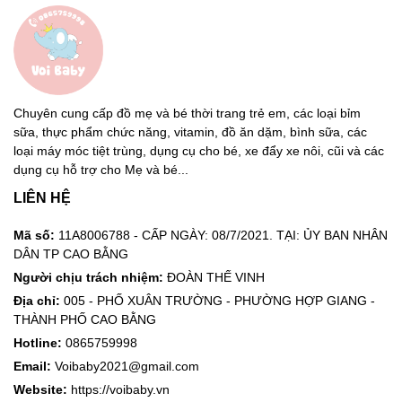
Chuyên cung cấp đồ mẹ và bé thời trang trẻ em, các loại bỉm
sữa, thực phẩm chức năng, vitamin, đồ ăn dặm, bình sữa, các
loại máy móc tiệt trùng, dụng cụ cho bé, xe đẩy xe nôi, cũi và các
dụng cụ hỗ trợ cho Mẹ và bé...
LIÊN HỆ
Mã số:
11A8006788 - CẤP NGÀY: 08/7/2021. TẠI: ỦY BAN NHÂN
DÂN TP CAO BẰNG
Người chịu trách nhiệm:
ĐOÀN THẾ VINH
Địa chỉ:
005 - PHỐ XUÂN TRƯỜNG - PHƯỜNG HỢP GIANG -
THÀNH PHỐ CAO BẰNG
Hotline:
0865759998
Email:
Voibaby2021@gmail.com
Website:
https://voibaby.vn