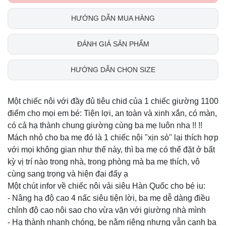
HƯỚNG DẪN MUA HÀNG
ĐÁNH GIÁ SẢN PHẨM
HƯỚNG DẪN CHỌN SIZE
Một chiếc nôi với đầy đủ tiêu chid của 1 chiếc giường 1100
điểm cho mọi em bé: Tiện lợi, an toàn và xinh xắn, có màn,
có cả hạ thành chung giường cùng ba mẹ luôn nha !! !!
Mách nhỏ cho ba mẹ đó là 1 chiếc nội "xịn sò" lại thích hợp
với mọi không gian như thế này, thì ba mẹ có thể đặt ở bất
kỳ vị trí nào trong nhà, trong phòng mà ba mẹ thích, vô
cùng sang trọng và hiện đại đấy ạ
Một chút infor về chiếc nôi vải siêu Hàn Quốc cho bé iu:
- Nâng hạ độ cao 4 nấc siêu tiện lời, ba mẹ dễ dàng điều
chỉnh độ cao nôi sao cho vừa vặn với giường nhà mình
- Hạ thành nhanh chóng, be nằm riêng nhưng vẫn cạnh ba