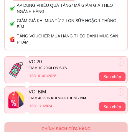
ÁP DỤNG PHIẾU QUÀ TẶNG/ MÃ GIẢM GIÁ THEO
NGÀNH HÀNG
GIẢM GIÁ KHI MUA TỪ 2 LON SỮA HOẶC 1 THÙNG
BỈM
TẶNG VOUCHER MUA HÀNG THEO DANH MỤC SẢN
PHẨM
VOI20
GIẢM 10-20K/LON SỮA
HSD: 01/01/2026
Sao chép
VOI BIM
GIẢM 40-60K KHI MUA THÙNG BỈM
HSD: 1/1/2024
Sao chép
CHÍNH SÁCH CỬA HÀNG