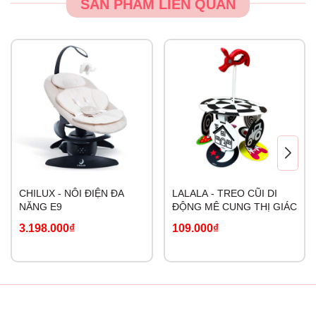
SẢN PHẨM LIÊN QUAN
CHILUX - NÔI ĐIỆN ĐA
LALALA - TREO CŨI DI
NĂNG E9
ĐỘNG MÊ CUNG THỊ GIÁC
3.198.000₫
109.000₫