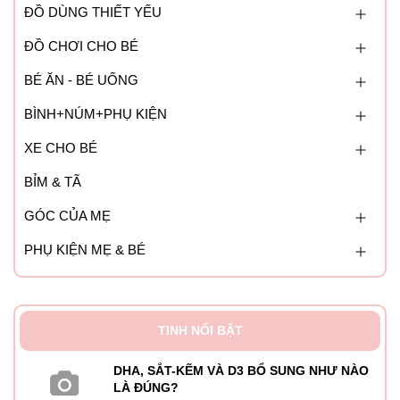
ĐỒ DÙNG THIẾT YẾU
ĐỒ CHƠI CHO BÉ
BÉ ĂN - BÉ UỐNG
BÌNH+NÚM+PHỤ KIỆN
XE CHO BÉ
BỈM & TÃ
GÓC CỦA MẸ
PHỤ KIỆN MẸ & BÉ
TINH NỔI BẬT
DHA, SẮT-KẼM VÀ D3 BỔ SUNG NHƯ NÀO
LÀ ĐÚNG?