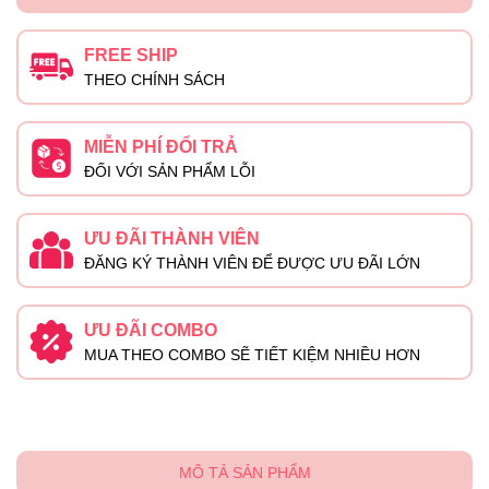
FREE SHIP
THEO CHÍNH SÁCH
MIỄN PHÍ ĐỔI TRẢ
ĐỐI VỚI SẢN PHẨM LỖI
ƯU ĐÃI THÀNH VIÊN
ĐĂNG KÝ THÀNH VIÊN ĐỂ ĐƯỢC ƯU ĐÃI LỚN
ƯU ĐÃI COMBO
MUA THEO COMBO SẼ TIẾT KIỆM NHIỀU HƠN
MÔ TẢ SẢN PHẨM