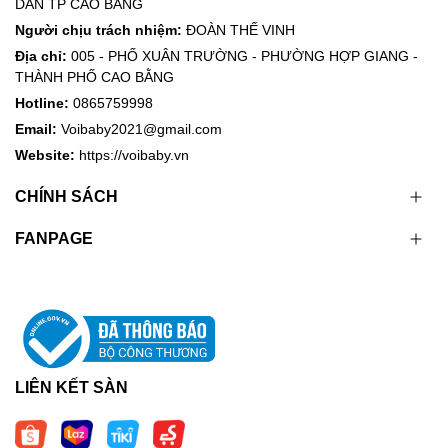
DÂN TP CAO BẰNG
Người chịu trách nhiệm:
ĐOÀN THẾ VINH
Địa chỉ:
005 - PHỐ XUÂN TRƯỜNG - PHƯỜNG HỢP GIANG -
THÀNH PHỐ CAO BẰNG
Hotline:
0865759998
Email:
Voibaby2021@gmail.com
Website:
https://voibaby.vn
CHÍNH SÁCH
FANPAGE
LIÊN KẾT SÀN