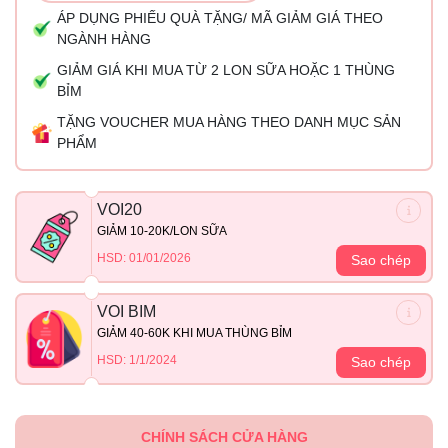
ÁP DỤNG PHIẾU QUÀ TẶNG/ MÃ GIẢM GIÁ THEO
NGÀNH HÀNG
GIẢM GIÁ KHI MUA TỪ 2 LON SỮA HOẶC 1 THÙNG
BỈM
TẶNG VOUCHER MUA HÀNG THEO DANH MỤC SẢN
PHẨM
VOI20
GIẢM 10-20K/LON SỮA
HSD: 01/01/2026
Sao chép
VOI BIM
GIẢM 40-60K KHI MUA THÙNG BỈM
HSD: 1/1/2024
Sao chép
CHÍNH SÁCH CỬA HÀNG