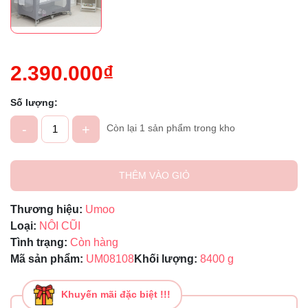
Ngày hết hạn:
Điều kiện:
2.390.000₫
Số lượng:
-
+
Còn lại 1 sản phẩm trong kho
THÊM VÀO GIỎ
Thương hiệu:
Umoo
Loại:
NÔI CŨI
Tình trạng:
Còn hàng
Mã sản phẩm:
UM08108
Khối lượng:
8400 g
Khuyến mãi đặc biệt !!!