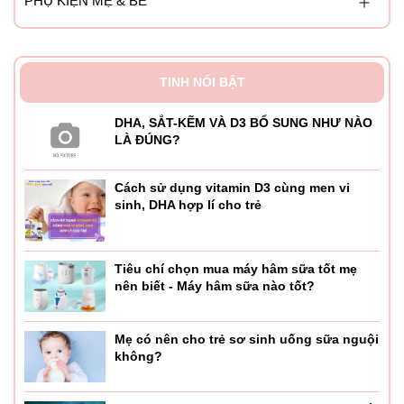
PHỤ KIỆN MẸ & BÉ
TINH NỔI BẬT
DHA, SẮT-KẼM VÀ D3 BỔ SUNG NHƯ NÀO
LÀ ĐÚNG?
Cách sử dụng vitamin D3 cùng men vi
sinh, DHA hợp lí cho trẻ
Tiêu chí chọn mua máy hâm sữa tốt mẹ
nên biết - Máy hâm sữa nào tốt?
Mẹ có nên cho trẻ sơ sinh uống sữa nguội
không?