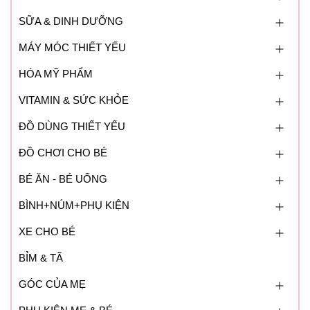
SỮA & DINH DƯỠNG
MÁY MÓC THIẾT YẾU
HÓA MỸ PHẨM
VITAMIN & SỨC KHỎE
ĐỒ DÙNG THIẾT YẾU
ĐỒ CHƠI CHO BÉ
BÉ ĂN - BÉ UỐNG
BÌNH+NÚM+PHỤ KIỆN
XE CHO BÉ
BỈM & TÃ
GÓC CỦA MẸ