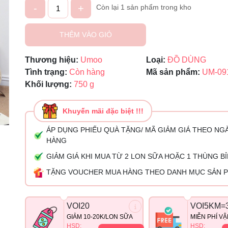
-
+
Còn lại 1 sản phẩm trong kho
Ngày hết hạn:
THÊM VÀO GIỎ
Điều kiện:
Thương hiệu:
Umoo
Loại:
ĐỒ DÙNG
Tình trạng:
Còn hàng
Mã sản phẩm:
UM-09
Khối lượng:
750 g
Khuyến mãi đặc biệt !!!
ÁP DỤNG PHIẾU QUÀ TẶNG/ MÃ GIẢM GIÁ THEO NG
HÀNG
GIẢM GIÁ KHI MUA TỪ 2 LON SỮA HOẶC 1 THÙNG B
TẶNG VOUCHER MUA HÀNG THEO DANH MỤC SẢN 
VOI20
VOI5KM=
GIẢM 10-20K/LON SỮA
MIỄN PHÍ V
HSD:
HSD: