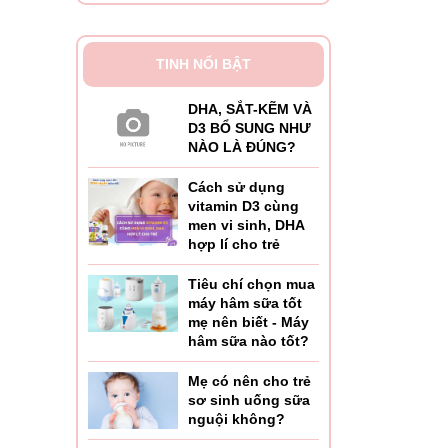
TINH NỔI BẬT
DHA, SẮT-KẼM VÀ
D3 BỔ SUNG NHƯ
NÀO LÀ ĐÚNG?
Cách sử dụng
vitamin D3 cùng
men vi sinh, DHA
hợp lí cho trẻ
Tiêu chí chọn mua
máy hâm sữa tốt
mẹ nên biết - Máy
hâm sữa nào tốt?
Mẹ có nên cho trẻ
sơ sinh uống sữa
nguội không?