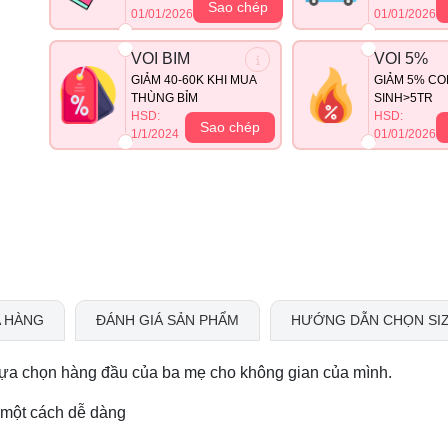
Sao chép
01/01/2026
01/01/2026
VOI BIM
VOI 5%
GIẢM 40-60K KHI MUA
GIẢM 5% CO
THÙNG BỈM
SINH>5TR
HSD:
HSD:
Sao chép
1/1/2024
01/01/2026
 HÀNG
ĐÁNH GIÁ SẢN PHẨM
HƯỚNG DẪN CHỌN SI
 lựa chọn hàng đầu của ba mẹ cho không gian của mình.
ệ một cách dễ dàng