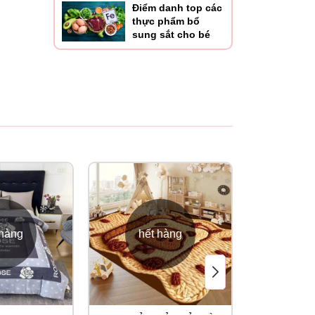
Điểm danh top các
thực phẩm bổ
sung sắt cho bé
 hàng
hết hàng