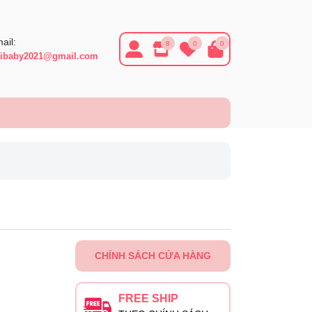
ail:
8
0
0
ibaby2021@gmail.com
CHÍNH SÁCH CỬA HÀNG
FREE SHIP