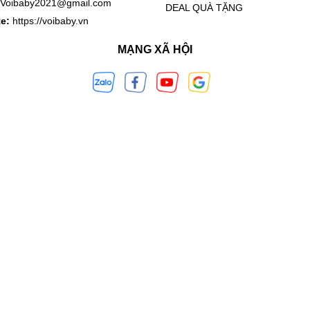
Voibaby2021@gmail.com
DEAL QUÀ TẶNG
te:
https://voibaby.vn
MẠNG XÃ HỘI