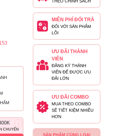
THEO CHÍNH SÁCH
MIỄN PHÍ ĐỔI TRẢ
ĐỐI VỚI SẢN PHẨM
LỖI
153
ƯU ĐÃI THÀNH
VIÊN
ĐĂNG KÝ THÀNH
VIÊN ĐỂ ĐƯỢC ƯU
ÀNH
ĐÃI LỚN
ỈM
ƯU ĐÃI COMBO
PHẨM
MUA THEO COMBO
SẼ TIẾT KIỆM NHIỀU
HƠN
300K
ẬN CHUYỂN
SẢN PHẨM CÙNG LOẠI