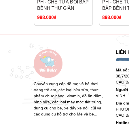
PH - GHẾ TỰA ĐÔI BẬP
PH - GHẾ 
BÊNH THƯ GIÃN
BẬP BÊNH 
998.000₫
898.000₫
LIÊN 
Mã số
08/7/2
CAO B
Chuyên cung cấp đồ mẹ và bé thời
Người 
trang trẻ em, các loại bỉm sữa, thực
VINH
phẩm chức năng, vitamin, đồ ăn dặm,
bình sữa, các loại máy móc tiệt trùng,
Địa ch
dụng cụ cho bé, xe đẩy xe nôi, cũi và
PHƯỜN
các dụng cụ hỗ trợ cho Mẹ và bé...
CAO B
Hotlin