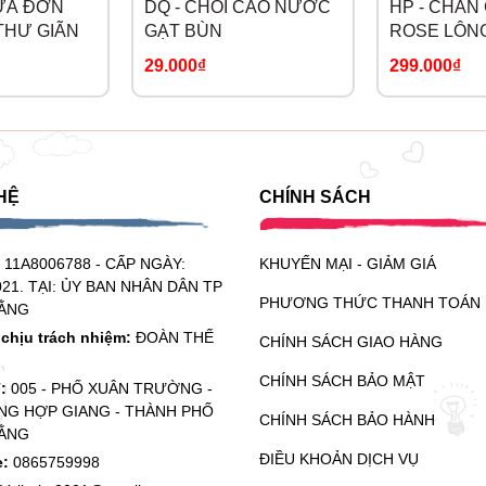
TỰA ĐƠN
DQ - CHỔI CÀO NƯỚC
HP - CHĂN
THƯ GIÃN
GẠT BÙN
ROSE LÔN
2mx2m2
29.000₫
299.000₫
HỆ
CHÍNH SÁCH
:
11A8006788 - CẤP NGÀY:
KHUYẾN MẠI - GIẢM GIÁ
021. TẠI: ỦY BAN NHÂN DÂN TP
PHƯƠNG THỨC THANH TOÁN
ẰNG
chịu trách nhiệm:
ĐOÀN THẾ
CHÍNH SÁCH GIAO HÀNG
CHÍNH SÁCH BẢO MẬT
ỉ:
005 - PHỐ XUÂN TRƯỜNG -
G HỢP GIANG - THÀNH PHỐ
CHÍNH SÁCH BẢO HÀNH
ẰNG
ĐIỀU KHOẢN DỊCH VỤ
e:
0865759998