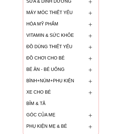
SỮA & DINH DƯỠNG
MÁY MÓC THIẾT YẾU
HÓA MỸ PHẨM
VITAMIN & SỨC KHỎE
ĐỒ DÙNG THIẾT YẾU
ĐỒ CHƠI CHO BÉ
BÉ ĂN - BÉ UỐNG
BÌNH+NÚM+PHỤ KIỆN
XE CHO BÉ
BỈM & TÃ
GÓC CỦA MẸ
PHỤ KIỆN MẸ & BÉ