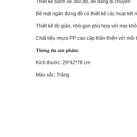
Thiết kế bánh xe 360 độ, dễ dàng di chuyển
Bề mặt ngăn đựng đồ có thiết kế các hoạt tiết
Thiết kế tối giản, nhỏ gọn phù hợp với mọi kh
Chất liệu nhựa PP cao cấp thân thiện với môi 
𝐓𝐡𝐨̂𝐧𝐠 𝐭𝐢𝐧 𝐬𝐚̉𝐧 𝐩𝐡𝐚̂̉𝐦:
Kích thước: 29*42*78 cm
Màu sắc: Trắng