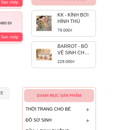
Sao chép
KK - KÍNH BƠI
HÌNH THÚ
MBO ĐI
79.000₫
Sao chép
BARROT - BÔ
VỆ SINH CHO
BÉ
229.000₫
ZE
DANH MỤC SẢN PHẨM
THỜI TRANG CHO BÉ
ĐỒ SƠ SINH