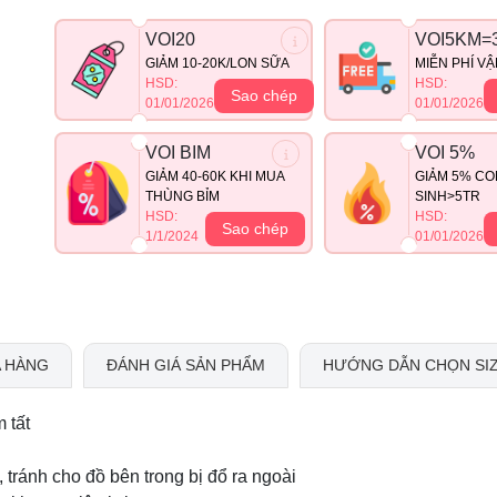
VOI20
VOI5KM=
GIẢM 10-20K/LON SỮA
MIỄN PHÍ V
HSD:
HSD:
Sao chép
01/01/2026
01/01/2026
VOI BIM
VOI 5%
GIẢM 40-60K KHI MUA
GIẢM 5% CO
THÙNG BỈM
SINH>5TR
HSD:
HSD:
Sao chép
1/1/2024
01/01/2026
 HÀNG
ĐÁNH GIÁ SẢN PHẨM
HƯỚNG DẪN CHỌN SI
m tất
tránh cho đồ bên trong bị đổ ra ngoài