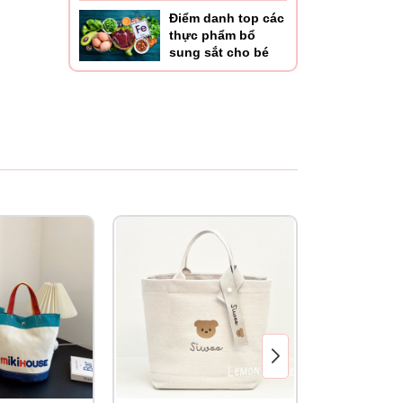
Điểm danh top các
thực phẩm bổ
sung sắt cho bé
hết