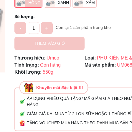
HỒNG
XANH
XÁM
Ngày hết hạn:
Số lượng:
Điều kiện:
-
+
Còn lại 1 sản phẩm trong kho
THÊM VÀO GIỎ
Thương hiệu:
Umoo
Loại:
PHỤ KIỆN MẸ &
Tình trạng:
Còn hàng
Mã sản phẩm:
UM068
Khối lượng:
550g
Khuyến mãi đặc biệt !!!
ÁP DỤNG PHIẾU QUÀ TẶNG/ MÃ GIẢM GIÁ THEO NG
HÀNG
GIẢM GIÁ KHI MUA TỪ 2 LON SỮA HOẶC 1 THÙNG B
TẶNG VOUCHER MUA HÀNG THEO DANH MỤC SẢN 