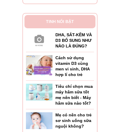
TINH NỔI BẬT
DHA, SẮT-KẼM VÀ
D3 BỔ SUNG NHƯ
NÀO LÀ ĐÚNG?
Cách sử dụng
vitamin D3 cùng
men vi sinh, DHA
hợp lí cho trẻ
Tiêu chí chọn mua
máy hâm sữa tốt
mẹ nên biết - Máy
hâm sữa nào tốt?
Mẹ có nên cho trẻ
sơ sinh uống sữa
nguội không?