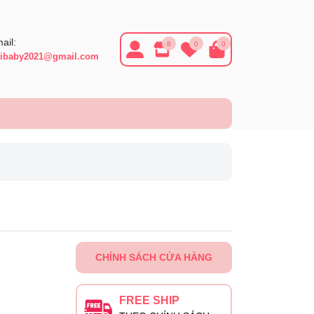
ail:
8
0
0
ibaby2021@gmail.com
CHÍNH SÁCH CỬA HÀNG
FREE SHIP