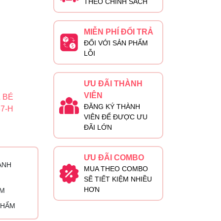
THEO CHÍNH SÁCH
MIỄN PHÍ ĐỔI TRẢ
ĐỐI VỚI SẢN PHẨM
LỖI
ƯU ĐÃI THÀNH
VIÊN
 BÉ
ĐĂNG KÝ THÀNH
7-H
VIÊN ĐỂ ĐƯỢC ƯU
ĐÃI LỚN
ƯU ĐÃI COMBO
ÀNH
MUA THEO COMBO
SẼ TIẾT KIỆM NHIỀU
HƠN
ỈM
PHẨM