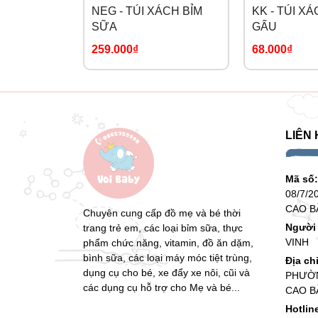
NEG - TÚI XÁCH BỈM
KK - TÚI XÁ
SỮA
GẤU
259.000₫
68.000₫
LIÊN 
Mã số
08/7/2
CAO B
Chuyên cung cấp đồ mẹ và bé thời
Người 
trang trẻ em, các loại bỉm sữa, thực
VINH
phẩm chức năng, vitamin, đồ ăn dặm,
bình sữa, các loại máy móc tiệt trùng,
Địa ch
dụng cụ cho bé, xe đẩy xe nôi, cũi và
PHƯỜN
các dụng cụ hỗ trợ cho Mẹ và bé...
CAO B
Hotlin