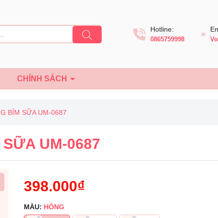
Hotline:
Em
0865759998
Vo
Ệ
CHÍNH SÁCH
G BỈM SỮA UM-0687
 SỮA UM-0687
398.000₫
MÀU:
HỒNG
Mã giảm giá: