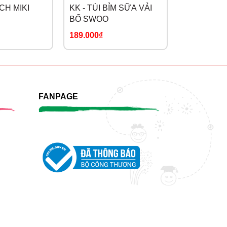
ÁCH MIKI
KK - TÚI BỈM SỮA VẢI
V-COOOL -
BỐ SWOO
SỮA GIỮ 
189.000₫
245.000₫
FANPAGE