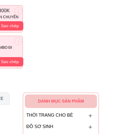
300K
ẬN CHUYỂN
Sao chép
MBO ĐI
Sao chép
ZE
DANH MỤC SẢN PHẨM
THỜI TRANG CHO BÉ
ĐỒ SƠ SINH