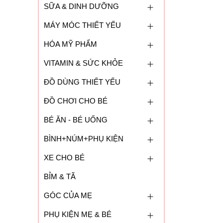
SỮA & DINH DƯỠNG
MÁY MÓC THIẾT YẾU
HÓA MỸ PHẨM
VITAMIN & SỨC KHỎE
ĐỒ DÙNG THIẾT YẾU
ĐỒ CHƠI CHO BÉ
BÉ ĂN - BÉ UỐNG
BÌNH+NÚM+PHỤ KIỆN
XE CHO BÉ
BỈM & TÃ
GÓC CỦA MẸ
PHỤ KIỆN MẸ & BÉ