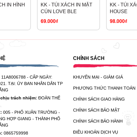
CH IN HÌNH
KK - TÚI XÁCH IN MẶT
KK - TÚI X
CÚN LOVE BLE
HOUSE
69.000₫
98.000₫
HỆ
CHÍNH SÁCH
:
11A8006788 - CẤP NGÀY:
KHUYẾN MẠI - GIẢM GIÁ
021. TẠI: ỦY BAN NHÂN DÂN TP
PHƯƠNG THỨC THANH TOÁN
ẰNG
chịu trách nhiệm:
ĐOÀN THẾ
CHÍNH SÁCH GIAO HÀNG
CHÍNH SÁCH BẢO MẬT
ỉ:
005 - PHỐ XUÂN TRƯỜNG -
G HỢP GIANG - THÀNH PHỐ
CHÍNH SÁCH BẢO HÀNH
ẰNG
ĐIỀU KHOẢN DỊCH VỤ
e:
0865759998