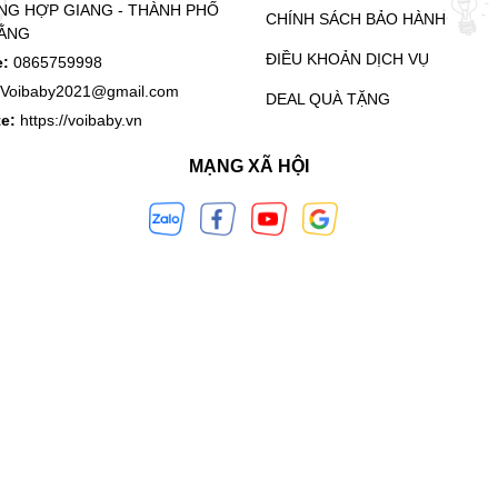
G HỢP GIANG - THÀNH PHỐ
CHÍNH SÁCH BẢO HÀNH
ẰNG
ĐIỀU KHOẢN DỊCH VỤ
e:
0865759998
Voibaby2021@gmail.com
DEAL QUÀ TẶNG
te:
https://voibaby.vn
MẠNG XÃ HỘI