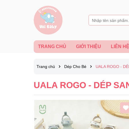
TRANG CHỦ
GIỚI THIỆU
LIÊN H
Trang chủ
Dép Cho Bé
UALA ROGO - DÉ
UALA ROGO - DÉP SA