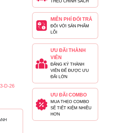
THEO CHÍNH SÁCH
MIỄN PHÍ ĐỔI TRẢ
ĐỐI VỚI SẢN PHẨM
LỖI
ƯU ĐÃI THÀNH
VIÊN
ĐĂNG KÝ THÀNH
VIÊN ĐỂ ĐƯỢC ƯU
ĐÃI LỚN
3-D-26
ƯU ĐÃI COMBO
MUA THEO COMBO
SẼ TIẾT KIỆM NHIỀU
HƠN
ÀNH