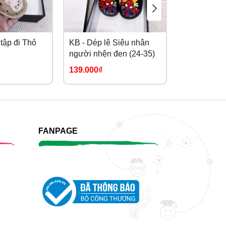
tập đi Thỏ
KB - Dép lê Siêu nhân
KB - Dép lê
người nhện đen (24-35)
35)
139.000₫
139.000₫
FANPAGE