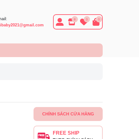
ail:
8
0
0
ibaby2021@gmail.com
CHÍNH SÁCH CỬA HÀNG
FREE SHIP