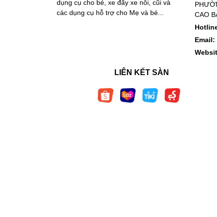
dụng cụ cho bé, xe đẩy xe nôi, cũi và
PHƯỜN
các dụng cụ hỗ trợ cho Mẹ và bé...
CAO B
Hotlin
Email:
Websi
LIÊN KẾT SÀN