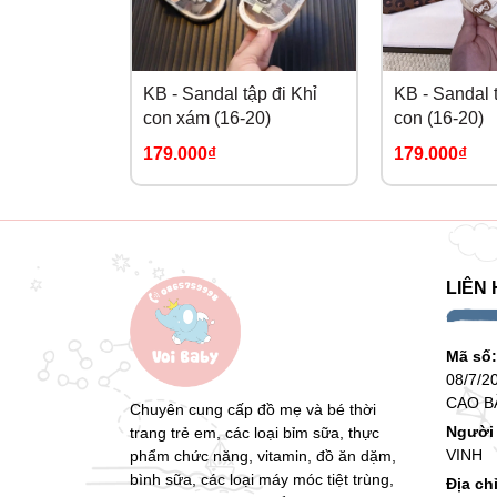
KB - Sandal tập đi Khỉ
KB - Sandal t
con xám (16-20)
con (16-20)
179.000₫
179.000₫
LIÊN 
Mã số
08/7/2
CAO B
Chuyên cung cấp đồ mẹ và bé thời
Người 
trang trẻ em, các loại bỉm sữa, thực
VINH
phẩm chức năng, vitamin, đồ ăn dặm,
bình sữa, các loại máy móc tiệt trùng,
Địa ch