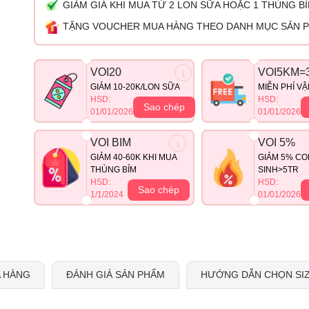
GIẢM GIÁ KHI MUA TỪ 2 LON SỮA HOẶC 1 THÙNG B
TẶNG VOUCHER MUA HÀNG THEO DANH MỤC SẢN 
VOI20
VOI5KM=
GIẢM 10-20K/LON SỮA
MIỄN PHÍ V
HSD:
HSD:
Sao chép
01/01/2026
01/01/2026
VOI BIM
VOI 5%
GIẢM 40-60K KHI MUA
GIẢM 5% CO
THÙNG BỈM
SINH>5TR
HSD:
HSD:
Sao chép
1/1/2024
01/01/2026
 HÀNG
ĐÁNH GIÁ SẢN PHẨM
HƯỚNG DẪN CHỌN SI