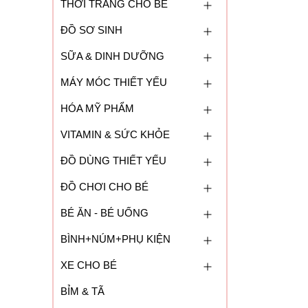
THỜI TRANG CHO BÉ
ĐỒ SƠ SINH
SỮA & DINH DƯỠNG
MÁY MÓC THIẾT YẾU
HÓA MỸ PHẨM
VITAMIN & SỨC KHỎE
ĐỒ DÙNG THIẾT YẾU
ĐỒ CHƠI CHO BÉ
BÉ ĂN - BÉ UỐNG
BÌNH+NÚM+PHỤ KIỆN
XE CHO BÉ
BỈM & TÃ