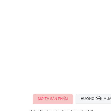
MÔ TẢ SẢN PHẨM
HƯỚNG DẪN MUA