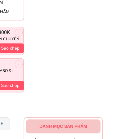
ỈM
PHẨM
300K
ẬN CHUYỂN
Sao chép
MBO ĐI
Sao chép
ZE
DANH MỤC SẢN PHẨM