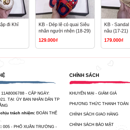
ập đi Khỉ
KB - Dép lê có quai Siêu
KB - Sandal 
nhân người nhện (18-29)
nâu (17-21)
129.000₫
179.000₫
HỆ
CHÍNH SÁCH
:
11A8006788 - CẤP NGÀY:
KHUYẾN MẠI - GIẢM GIÁ
021. TẠI: ỦY BAN NHÂN DÂN TP
PHƯƠNG THỨC THANH TOÁN
ẰNG
chịu trách nhiệm:
ĐOÀN THẾ
CHÍNH SÁCH GIAO HÀNG
CHÍNH SÁCH BẢO MẬT
ỉ:
005 - PHỐ XUÂN TRƯỜNG -