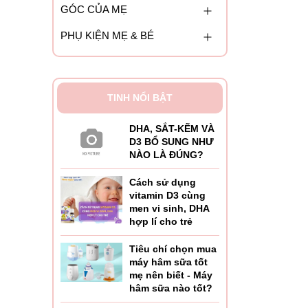
GÓC CỦA MẸ
PHỤ KIỆN MẸ & BÉ
TINH NỔI BẬT
DHA, SẮT-KẼM VÀ
D3 BỔ SUNG NHƯ
NÀO LÀ ĐÚNG?
Cách sử dụng
vitamin D3 cùng
men vi sinh, DHA
hợp lí cho trẻ
Tiêu chí chọn mua
máy hâm sữa tốt
mẹ nên biết - Máy
hâm sữa nào tốt?