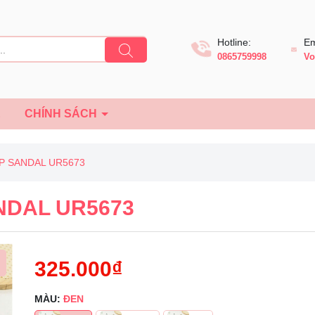
Hotline:
Em
0865759998
Vo
Ệ
CHÍNH SÁCH
P SANDAL UR5673
NDAL UR5673
325.000₫
MÀU:
ĐEN