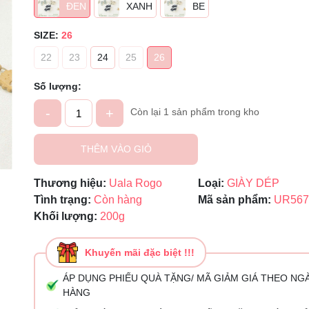
Mã giảm giá:
ĐEN
XANH
BE
Ngày hết hạn:
SIZE:
26
22
23
24
25
26
Điều kiện:
Số lượng:
-
+
Còn lại 1 sản phẩm trong kho
THÊM VÀO GIỎ
Thương hiệu:
Uala Rogo
Loại:
GIÀY DÉP
Tình trạng:
Còn hàng
Mã sản phẩm:
UR567
Khối lượng:
200g
Khuyến mãi đặc biệt !!!
ÁP DỤNG PHIẾU QUÀ TẶNG/ MÃ GIẢM GIÁ THEO NG
HÀNG