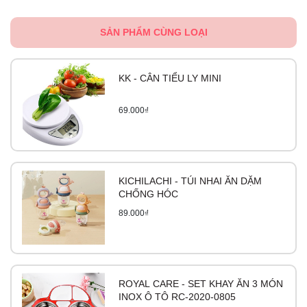
SẢN PHẨM CÙNG LOẠI
KK - CÂN TIỂU LY MINI
69.000₫
KICHILACHI - TÚI NHAI ĂN DẶM
CHỐNG HÓC
89.000₫
ROYAL CARE - SET KHAY ĂN 3 MÓN
INOX Ô TÔ RC-2020-0805