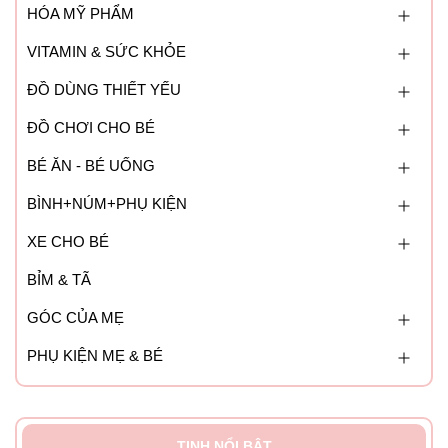
HÓA MỸ PHẨM
Với những bé mới bắt đầu tập ăn, mẹ nên lựa chọn những
loại rau củ chín mềm, quả tiết nhiều nước giúp bé dễ ăn
VITAMIN & SỨC KHỎE
hơn.
ĐỒ DÙNG THIẾT YẾU
Rửa sạch và để ráo nước sau mỗi lần sử dụng. Trước khi
ĐỒ CHƠI CHO BÉ
dùng có thể tráng lại bằng nước ấm.
BÉ ĂN - BÉ UỐNG
BÌNH+NÚM+PHỤ KIỆN
XE CHO BÉ
BỈM & TÃ
GÓC CỦA MẸ
PHỤ KIỆN MẸ & BÉ
TINH NỔI BẬT