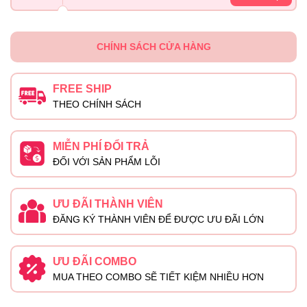
CHÍNH SÁCH CỬA HÀNG
FREE SHIP
THEO CHÍNH SÁCH
MIỄN PHÍ ĐỔI TRẢ
ĐỐI VỚI SẢN PHẨM LỖI
ƯU ĐÃI THÀNH VIÊN
ĐĂNG KÝ THÀNH VIÊN ĐỂ ĐƯỢC ƯU ĐÃI LỚN
ƯU ĐÃI COMBO
MUA THEO COMBO SẼ TIẾT KIỆM NHIỀU HƠN