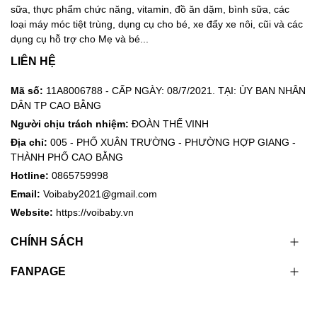
sữa, thực phẩm chức năng, vitamin, đồ ăn dặm, bình sữa, các
loại máy móc tiệt trùng, dụng cụ cho bé, xe đẩy xe nôi, cũi và các
dụng cụ hỗ trợ cho Mẹ và bé...
LIÊN HỆ
Mã số:
11A8006788 - CẤP NGÀY: 08/7/2021. TẠI: ỦY BAN NHÂN
DÂN TP CAO BẰNG
Người chịu trách nhiệm:
ĐOÀN THẾ VINH
Địa chỉ:
005 - PHỐ XUÂN TRƯỜNG - PHƯỜNG HỢP GIANG -
THÀNH PHỐ CAO BẰNG
Hotline:
0865759998
Email:
Voibaby2021@gmail.com
Website:
https://voibaby.vn
CHÍNH SÁCH
FANPAGE