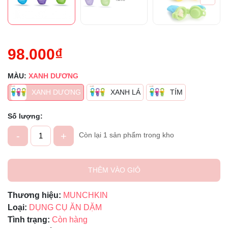
98.000₫
MÀU:
XANH DƯƠNG
XANH DƯƠNG
XANH LÁ
TÍM
Số lượng:
-
+
Còn lại 1 sản phẩm trong kho
THÊM VÀO GIỎ
Thương hiệu:
MUNCHKIN
Loại:
DỤNG CỤ ĂN DẶM
Tình trạng:
Còn hàng