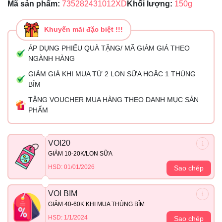
Mã sản phẩm:
735282431012XD
Khối lượng:
150g
Khuyến mãi đặc biệt !!!
ÁP DỤNG PHIẾU QUÀ TẶNG/ MÃ GIẢM GIÁ THEO
NGÀNH HÀNG
GIẢM GIÁ KHI MUA TỪ 2 LON SỮA HOẶC 1 THÙNG
BỈM
TẶNG VOUCHER MUA HÀNG THEO DANH MỤC SẢN
PHẨM
VOI20
GIẢM 10-20K/LON SỮA
HSD: 01/01/2026
Sao chép
VOI BIM
GIẢM 40-60K KHI MUA THÙNG BỈM
HSD: 1/1/2024
Sao chép