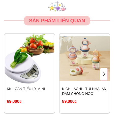
SẢN PHẨM LIÊN QUAN
KK - CÂN TIỂU LY MINI
KICHILACHI - TÚI NHAI ĂN
DẶM CHỐNG HÓC
69.000₫
89.000₫