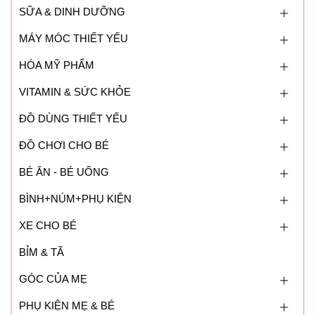
SỮA & DINH DƯỠNG
MÁY MÓC THIẾT YẾU
HÓA MỸ PHẨM
VITAMIN & SỨC KHỎE
ĐỒ DÙNG THIẾT YẾU
ĐỒ CHƠI CHO BÉ
BÉ ĂN - BÉ UỐNG
BÌNH+NÚM+PHỤ KIỆN
XE CHO BÉ
BỈM & TÃ
GÓC CỦA MẸ
PHỤ KIỆN MẸ & BÉ