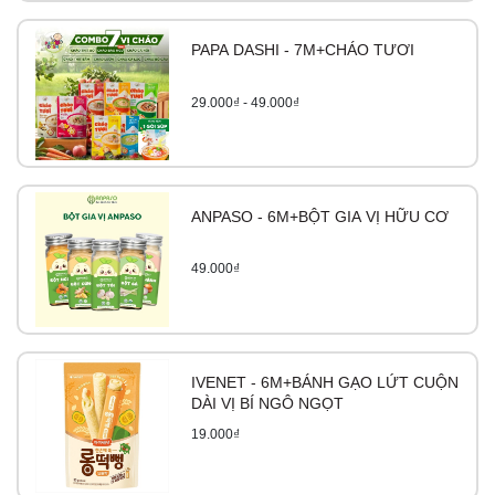
PAPA DASHI - 7M+CHÁO TƯƠI
29.000₫ - 49.000₫
ANPASO - 6M+BỘT GIA VỊ HỮU CƠ
49.000₫
IVENET - 6M+BÁNH GẠO LỨT CUỘN
DÀI VỊ BÍ NGÔ NGỌT
19.000₫