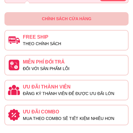
CHÍNH SÁCH CỬA HÀNG
FREE SHIP
THEO CHÍNH SÁCH
MIỄN PHÍ ĐỔI TRẢ
ĐỐI VỚI SẢN PHẨM LỖI
ƯU ĐÃI THÀNH VIÊN
ĐĂNG KÝ THÀNH VIÊN ĐỂ ĐƯỢC ƯU ĐÃI LỚN
ƯU ĐÃI COMBO
MUA THEO COMBO SẼ TIẾT KIỆM NHIỀU HƠN