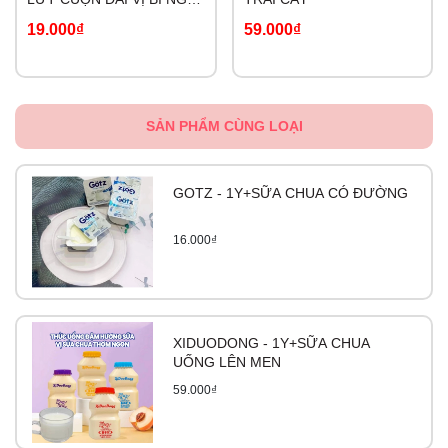
NGỌT
19.000₫
59.000₫
SẢN PHẨM CÙNG LOẠI
GOTZ - 1Y+SỮA CHUA CÓ ĐƯỜNG
16.000₫
XIDUODONG - 1Y+SỮA CHUA
UỐNG LÊN MEN
59.000₫