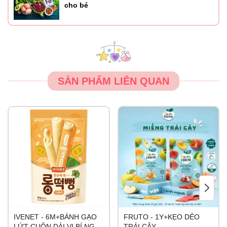
cho bé
SẢN PHẨM LIÊN QUAN
IVENET - 6M+BÁNH GẠO
FRUTO - 1Y+KẸO DẺO
LỨT CUỘN DÀI VỊ BÍ NGÔ
TRÁI CÂY