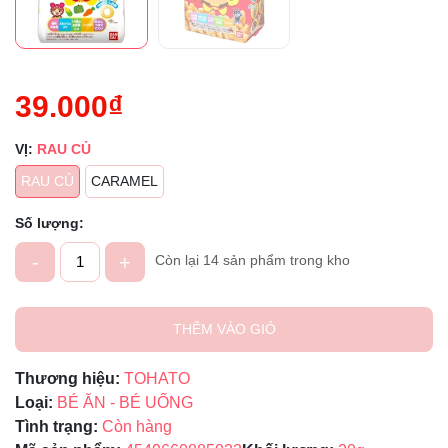
39.000₫
VỊ:
RAU CỦ
RAU CỦ
CARAMEL
Số lượng:
-
+
Còn lại 14 sản phẩm trong kho
THÊM VÀO GIỎ
Thương hiệu:
TOHATO
Loại:
BÉ ĂN - BÉ UỐNG
Tình trạng:
Còn hàng