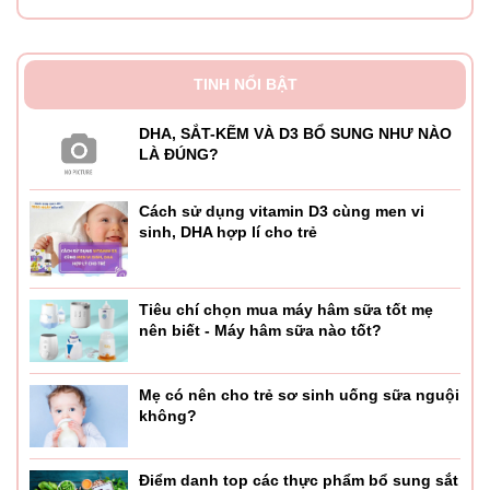
TINH NỔI BẬT
DHA, SẮT-KẼM VÀ D3 BỔ SUNG NHƯ NÀO
LÀ ĐÚNG?
Cách sử dụng vitamin D3 cùng men vi
sinh, DHA hợp lí cho trẻ
Tiêu chí chọn mua máy hâm sữa tốt mẹ
nên biết - Máy hâm sữa nào tốt?
Mẹ có nên cho trẻ sơ sinh uống sữa nguội
không?
Điểm danh top các thực phẩm bổ sung sắt