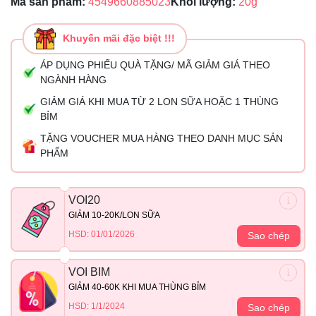
Mã sản phẩm:
4549660885023
Khối lượng:
20g
Khuyến mãi đặc biệt !!!
ÁP DỤNG PHIẾU QUÀ TẶNG/ MÃ GIẢM GIÁ THEO
NGÀNH HÀNG
GIẢM GIÁ KHI MUA TỪ 2 LON SỮA HOẶC 1 THÙNG
BỈM
TẶNG VOUCHER MUA HÀNG THEO DANH MỤC SẢN
PHẨM
VOI20
GIẢM 10-20K/LON SỮA
HSD: 01/01/2026
Sao chép
VOI BIM
GIẢM 40-60K KHI MUA THÙNG BỈM
HSD: 1/1/2024
Sao chép