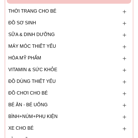
THỜI TRANG CHO BÉ
ĐỒ SƠ SINH
SỮA & DINH DƯỠNG
MÁY MÓC THIẾT YẾU
HÓA MỸ PHẨM
VITAMIN & SỨC KHỎE
ĐỒ DÙNG THIẾT YẾU
ĐỒ CHƠI CHO BÉ
BÉ ĂN - BÉ UỐNG
BÌNH+NÚM+PHỤ KIỆN
XE CHO BÉ