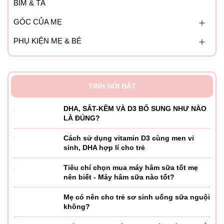
BỈM & TÃ
GÓC CỦA MẸ
PHỤ KIỆN MẸ & BÉ
TINH NỔI BẬT
DHA, SẮT-KẼM VÀ D3 BỔ SUNG NHƯ NÀO
LÀ ĐÚNG?
Cách sử dụng vitamin D3 cùng men vi
sinh, DHA hợp lí cho trẻ
Tiêu chí chọn mua máy hâm sữa tốt mẹ
nên biết - Máy hâm sữa nào tốt?
Mẹ có nên cho trẻ sơ sinh uống sữa nguội
không?