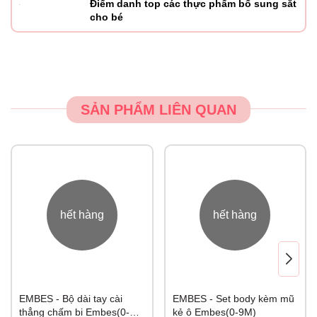
Điểm danh top các thực phẩm bổ sung sắt
cho bé
SẢN PHẨM LIÊN QUAN
hết hàng
hết hàng
EMBES - Bộ dài tay cài
EMBES - Set body kèm mũ
thẳng chấm bi Embes(0-
kẻ ô Embes(0-9M)