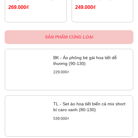
9M)
269.000₫
249.000₫
SẢN PHẨM CÙNG LOẠI
BK - Áo phông bé gái hoa tiết dễ
thương (90-130)
229.000₫
TL - Set áo hoạ tiết biển cả mix short
bí caro xanh (80-130)
539.000₫