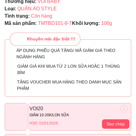
Thương hiệu:
VOI BABY
Loại:
QUẦN ÁO STYLE
Tình trạng:
Còn hàng
Mã sản phẩm:
TMTBD101-8-T
Khối lượng:
100g
Khuyến mãi đặc biệt !!!
ÁP DỤNG PHIẾU QUÀ TẶNG/ MÃ GIẢM GIÁ THEO
NGÀNH HÀNG
GIẢM GIÁ KHI MUA TỪ 2 LON SỮA HOẶC 1 THÙNG
BỈM
TẶNG VOUCHER MUA HÀNG THEO DANH MỤC SẢN
PHẨM
VOI20
GIẢM 10-20K/LON SỮA
HSD: 01/01/2026
Sao chép