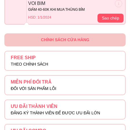
VOI BIM
GIẢM 40-60K KHI MUA THÙNG BỈM
HSD: 1/1/2024
Sao chép
CHÍNH SÁCH CỬA HÀNG
FREE SHIP
THEO CHÍNH SÁCH
MIỄN PHÍ ĐỔI TRẢ
ĐỐI VỚI SẢN PHẨM LỖI
ƯU ĐÃI THÀNH VIÊN
ĐĂNG KÝ THÀNH VIÊN ĐỂ ĐƯỢC ƯU ĐÃI LỚN