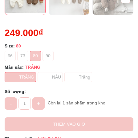
249.000₫
Size:
80
66
73
80
90
Màu sắc:
TRẮNG
TRẮNG
NÂU
Trắng
Số lượng:
-
+
Còn lại 1 sản phẩm trong kho
THÊM VÀO GIỎ