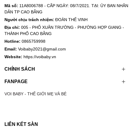
Mã số:
11A8006788 - CẤP NGÀY: 08/7/2021. TẠI: ỦY BAN NHÂN
DÂN TP CAO BẰNG
Người chịu trách nhiệm:
ĐOÀN THẾ VINH
Địa chỉ:
005 - PHỐ XUÂN TRƯỜNG - PHƯỜNG HỢP GIANG -
THÀNH PHỐ CAO BẰNG
Hotline:
0865759998
Email:
Voibaby2021@gmail.com
Website:
https://voibaby.vn
CHÍNH SÁCH
FANPAGE
VOI BABY - THẾ GIỚI MẸ VÀ BÉ
LIÊN KẾT SÀN