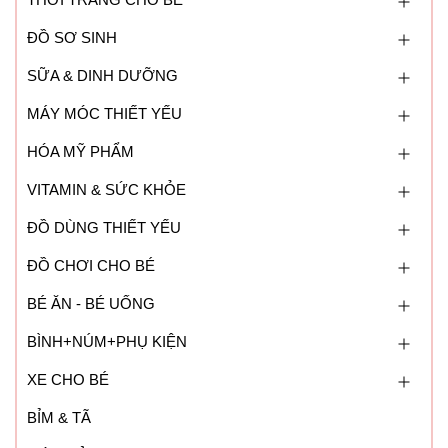
ĐỒ SƠ SINH
SỮA & DINH DƯỠNG
MÁY MÓC THIẾT YẾU
HÓA MỸ PHẨM
VITAMIN & SỨC KHỎE
ĐỒ DÙNG THIẾT YẾU
ĐỒ CHƠI CHO BÉ
BÉ ĂN - BÉ UỐNG
BÌNH+NÚM+PHỤ KIỆN
XE CHO BÉ
BỈM & TÃ