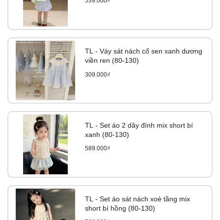
539.000₫
TL - Váy sát nách cổ sen xanh dương
viền ren (80-130)
309.000₫
TL - Set áo 2 dây đính mix short bí
xanh (80-130)
589.000₫
TL - Set áo sát nách xoè tầng mix
short bí hồng (80-130)