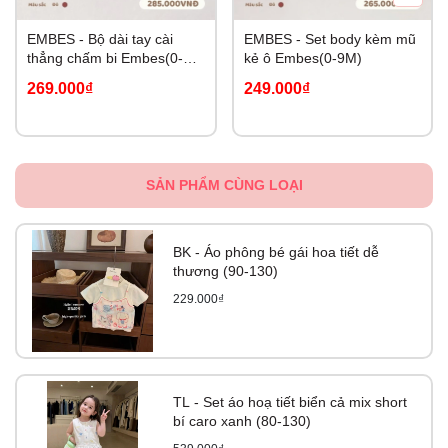
EMBES - Bộ dài tay cài
EMBES - Set body kèm mũ
thẳng chấm bi Embes(0-
kẻ ô Embes(0-9M)
9M)
269.000₫
249.000₫
SẢN PHẨM CÙNG LOẠI
BK - Áo phông bé gái hoa tiết dễ
thương (90-130)
229.000₫
TL - Set áo hoạ tiết biển cả mix short
bí caro xanh (80-130)