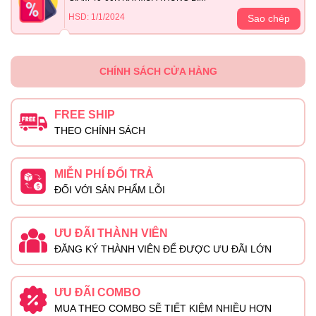
HSD: 1/1/2024
Sao chép
CHÍNH SÁCH CỬA HÀNG
FREE SHIP
THEO CHÍNH SÁCH
MIỄN PHÍ ĐỔI TRẢ
ĐỐI VỚI SẢN PHẨM LỖI
ƯU ĐÃI THÀNH VIÊN
ĐĂNG KÝ THÀNH VIÊN ĐỂ ĐƯỢC ƯU ĐÃI LỚN
ƯU ĐÃI COMBO
MUA THEO COMBO SẼ TIẾT KIỆM NHIỀU HƠN