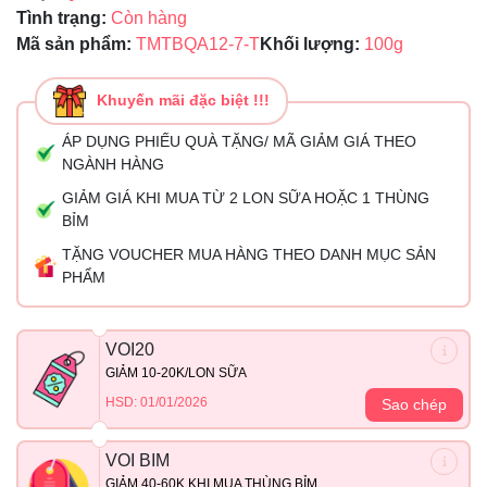
Tình trạng:
Còn hàng
Mã sản phẩm:
TMTBQA12-7-T
Khối lượng:
100g
Khuyến mãi đặc biệt !!!
ÁP DỤNG PHIẾU QUÀ TẶNG/ MÃ GIẢM GIÁ THEO
NGÀNH HÀNG
GIẢM GIÁ KHI MUA TỪ 2 LON SỮA HOẶC 1 THÙNG
BỈM
TẶNG VOUCHER MUA HÀNG THEO DANH MỤC SẢN
PHẨM
VOI20
GIẢM 10-20K/LON SỮA
HSD: 01/01/2026
Sao chép
VOI BIM
GIẢM 40-60K KHI MUA THÙNG BỈM