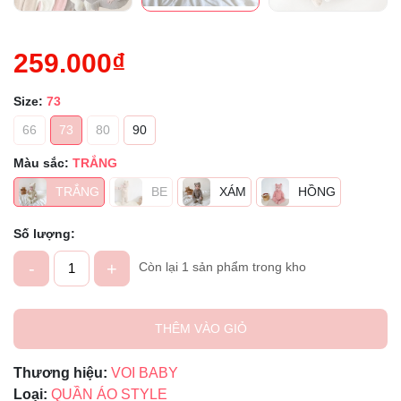
259.000₫
Size:
73
66
73
80
90
Màu sắc:
TRẮNG
TRẮNG
BE
XÁM
HỒNG
Số lượng:
-
+
Còn lại 1 sản phẩm trong kho
THÊM VÀO GIỎ
Thương hiệu:
VOI BABY
Loại:
QUẦN ÁO STYLE