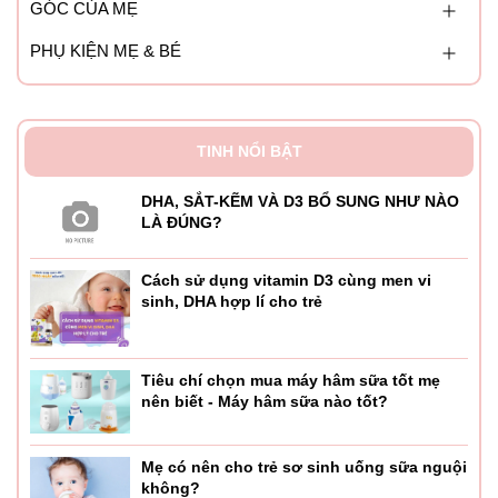
GÓC CỦA MẸ
PHỤ KIỆN MẸ & BÉ
TINH NỔI BẬT
DHA, SẮT-KẼM VÀ D3 BỔ SUNG NHƯ NÀO
LÀ ĐÚNG?
Cách sử dụng vitamin D3 cùng men vi
sinh, DHA hợp lí cho trẻ
Tiêu chí chọn mua máy hâm sữa tốt mẹ
nên biết - Máy hâm sữa nào tốt?
Mẹ có nên cho trẻ sơ sinh uống sữa nguội
không?