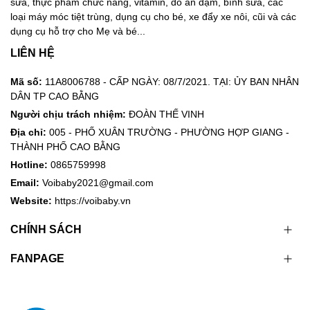
sữa, thực phẩm chức năng, vitamin, đồ ăn dặm, bình sữa, các
loại máy móc tiệt trùng, dụng cụ cho bé, xe đẩy xe nôi, cũi và các
dụng cụ hỗ trợ cho Mẹ và bé...
LIÊN HỆ
Mã số:
11A8006788 - CẤP NGÀY: 08/7/2021. TẠI: ỦY BAN NHÂN
DÂN TP CAO BẰNG
Người chịu trách nhiệm:
ĐOÀN THẾ VINH
Địa chỉ:
005 - PHỐ XUÂN TRƯỜNG - PHƯỜNG HỢP GIANG -
THÀNH PHỐ CAO BẰNG
Hotline:
0865759998
Email:
Voibaby2021@gmail.com
Website:
https://voibaby.vn
CHÍNH SÁCH
FANPAGE