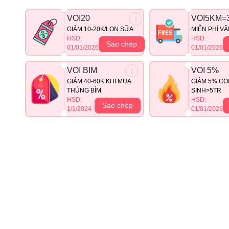
VOI20
VOI5KM=
GIẢM 10-20K/LON SỮA
MIỄN PHÍ V
HSD:
HSD:
Sao chép
01/01/2026
01/01/2026
VOI BIM
VOI 5%
GIẢM 40-60K KHI MUA
GIẢM 5% CO
THÙNG BỈM
SINH>5TR
HSD:
HSD:
Sao chép
1/1/2024
01/01/2026