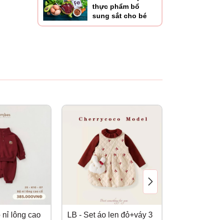
thực phẩm bổ
sung sắt cho bé
nỉ lông cao
LB - Set áo len đỏ+váy 3
LB - Set áo