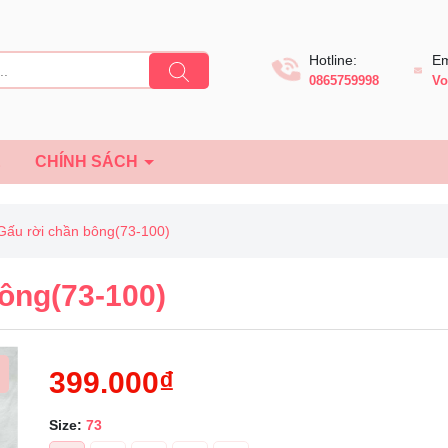
Hotline:
Em
0865759998
Vo
Ệ
CHÍNH SÁCH
ấu rời chần bông(73-100)
ông(73-100)
399.000₫
Size:
73