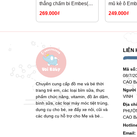
thẳng chấm bi Embes(0-
mũ kẻ ô Emb
9M)
269.000₫
249.000₫
LIÊN 
Mã số
08/7/2
CAO B
Chuyên cung cấp đồ mẹ và bé thời
Người 
trang trẻ em, các loại bỉm sữa, thực
VINH
phẩm chức năng, vitamin, đồ ăn dặm,
bình sữa, các loại máy móc tiệt trùng,
Địa ch
dụng cụ cho bé, xe đẩy xe nôi, cũi và
PHƯỜN
các dụng cụ hỗ trợ cho Mẹ và bé...
CAO B
Hotlin
Email: