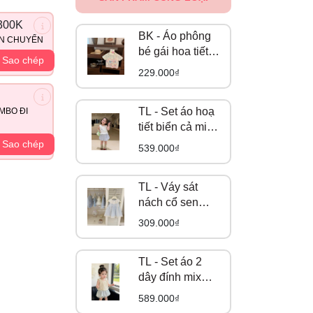
300K
BK - Áo phông
ẬN CHUYỂN
bé gái hoa tiết
Sao chép
dễ thương (90-
229.000₫
130)
TL - Set áo hoạ
MBO ĐI
tiết biển cả mix
short bí caro
Sao chép
539.000₫
xanh (80-130)
TL - Váy sát
nách cổ sen
xanh dương
309.000₫
viền ren (80-
130)
TL - Set áo 2
dây đính mix
short bí xanh
589.000₫
(80-130)