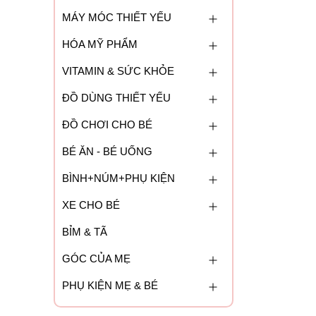
MÁY MÓC THIẾT YẾU
HÓA MỸ PHẨM
VITAMIN & SỨC KHỎE
ĐỒ DÙNG THIẾT YẾU
ĐỒ CHƠI CHO BÉ
BÉ ĂN - BÉ UỐNG
BÌNH+NÚM+PHỤ KIỆN
XE CHO BÉ
BỈM & TÃ
GÓC CỦA MẸ
PHỤ KIỆN MẸ & BÉ