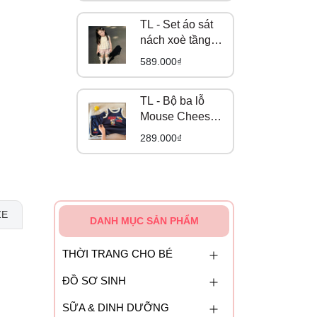
TL - Set áo sát
nách xoè tầng
mix short bí
589.000₫
hồng (80-130)
TL - Bộ ba lỗ
Mouse Cheese
(90-140)
289.000₫
ZE
DANH MỤC SẢN PHẨM
THỜI TRANG CHO BÉ
ĐỒ SƠ SINH
SỮA & DINH DƯỠNG