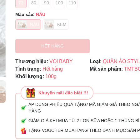
73
80
90
100
110
Mã giảm giá:
Màu sắc:
NÂU
NÂU
KEM
Ngày hết hạn:
Điều kiện:
HẾT HÀNG
Thương hiệu:
VOI BABY
Loại:
QUẦN ÁO STY
Tình trạng:
Hết hàng
Mã sản phẩm:
TMTBQ
Khối lượng:
100g
Khuyến mãi đặc biệt !!!
ÁP DỤNG PHIẾU QUÀ TẶNG/ MÃ GIẢM GIÁ THEO NG
HÀNG
GIẢM GIÁ KHI MUA TỪ 2 LON SỮA HOẶC 1 THÙNG B
TẶNG VOUCHER MUA HÀNG THEO DANH MỤC SẢN 