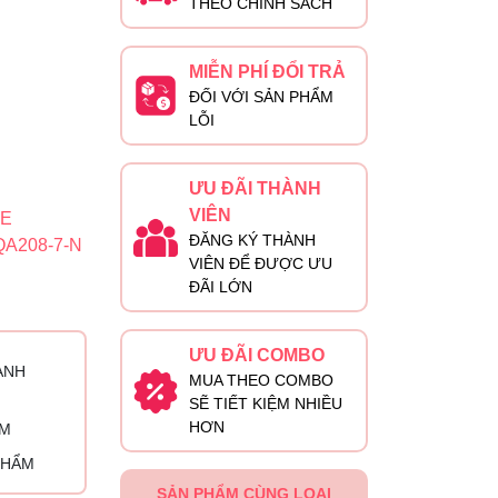
THEO CHÍNH SÁCH
MIỄN PHÍ ĐỔI TRẢ
ĐỐI VỚI SẢN PHẨM
LỖI
ƯU ĐÃI THÀNH
VIÊN
LE
ĐĂNG KÝ THÀNH
A208-7-N
VIÊN ĐỂ ĐƯỢC ƯU
ĐÃI LỚN
ƯU ĐÃI COMBO
ÀNH
MUA THEO COMBO
SẼ TIẾT KIỆM NHIỀU
HƠN
ỈM
PHẨM
SẢN PHẨM CÙNG LOẠI