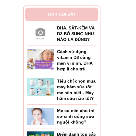
TINH NỔI BẬT
DHA, SẮT-KẼM VÀ
D3 BỔ SUNG NHƯ
NÀO LÀ ĐÚNG?
Cách sử dụng
vitamin D3 cùng
men vi sinh, DHA
hợp lí cho trẻ
Tiêu chí chọn mua
máy hâm sữa tốt
mẹ nên biết - Máy
hâm sữa nào tốt?
Mẹ có nên cho trẻ
sơ sinh uống sữa
nguội không?
Điểm danh top các