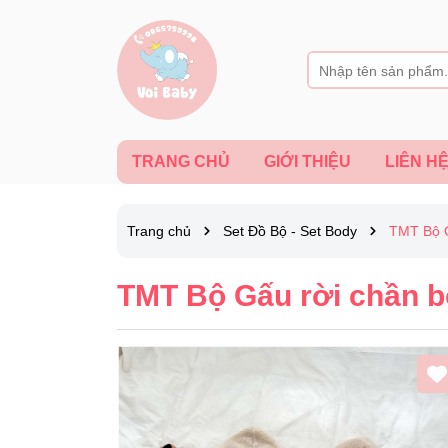
TRANG CHỦ
GIỚI THIỆU
LIÊN H
Trang chủ
Set Đồ Bộ - Set Body
TMT Bộ G
TMT Bộ Gấu rời chần b