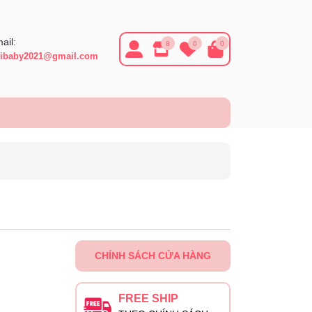
ail:
8
0
0
ibaby2021@gmail.com
CHÍNH SÁCH CỬA HÀNG
FREE SHIP