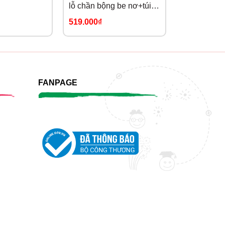
lỗ chần bộng be nơ+túi
lông+mũ nồ
thỏ(80-140)
140)
519.000₫
519.000₫
FANPAGE