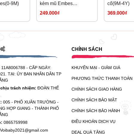
es(0-9M)
kèm mũ Embes
cổ(9M-4Y)
Holiday(0-9M)
249.000₫
369.000₫
HỆ
CHÍNH SÁCH
:
11A8006788 - CẤP NGÀY:
KHUYẾN MẠI - GIẢM GIÁ
021. TẠI: ỦY BAN NHÂN DÂN TP
PHƯƠNG THỨC THANH TOÁN
ẰNG
chịu trách nhiệm:
ĐOÀN THẾ
CHÍNH SÁCH GIAO HÀNG
CHÍNH SÁCH BẢO MẬT
ỉ:
005 - PHỐ XUÂN TRƯỜNG -
G HỢP GIANG - THÀNH PHỐ
CHÍNH SÁCH BẢO HÀNH
ẰNG
ĐIỀU KHOẢN DỊCH VỤ
e:
0865759998
Voibaby2021@gmail.com
DEAL QUÀ TẶNG