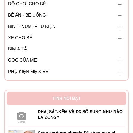
ĐỒ CHƠI CHO BÉ
BÉ ĂN - BÉ UỐNG
BÌNH+NÚM+PHỤ KIỆN
XE CHO BÉ
BỈM & TÃ
GÓC CỦA MẸ
PHỤ KIỆN MẸ & BÉ
TINH NỔI BẬT
DHA, SẮT-KẼM VÀ D3 BỔ SUNG NHƯ NÀO
LÀ ĐÚNG?
Cách sử dụng vitamin D3 cùng men vi