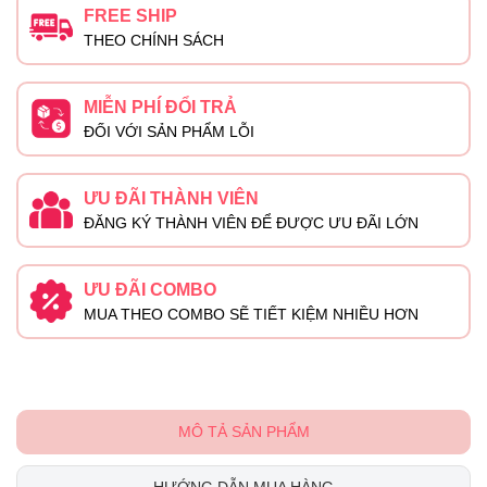
FREE SHIP
THEO CHÍNH SÁCH
MIỄN PHÍ ĐỔI TRẢ
ĐỐI VỚI SẢN PHẨM LỖI
ƯU ĐÃI THÀNH VIÊN
ĐĂNG KÝ THÀNH VIÊN ĐỂ ĐƯỢC ƯU ĐÃI LỚN
ƯU ĐÃI COMBO
MUA THEO COMBO SẼ TIẾT KIỆM NHIỀU HƠN
MÔ TẢ SẢN PHẨM
HƯỚNG DẪN MUA HÀNG