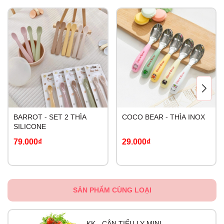
BARROT - SET 2 THÌA
COCO BEAR - THÌA INOX
SILICONE
79.000₫
29.000₫
SẢN PHẨM CÙNG LOẠI
KK - CÂN TIỂU LY MINI