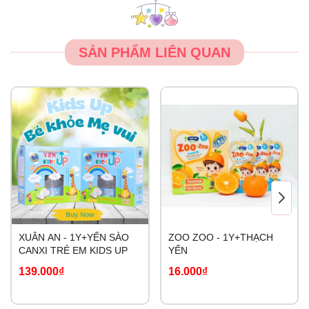
SẢN PHẨM LIÊN QUAN
XUÂN AN - 1Y+YẾN SÀO
ZOO ZOO - 1Y+THẠCH
CANXI TRẺ EM KIDS UP
YẾN
139.000₫
16.000₫