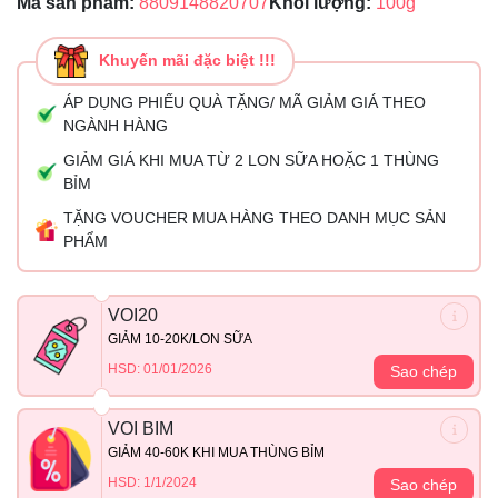
Mã sản phẩm:
8809148820707
Khối lượng:
100g
Khuyến mãi đặc biệt !!!
ÁP DỤNG PHIẾU QUÀ TẶNG/ MÃ GIẢM GIÁ THEO
NGÀNH HÀNG
GIẢM GIÁ KHI MUA TỪ 2 LON SỮA HOẶC 1 THÙNG
BỈM
TẶNG VOUCHER MUA HÀNG THEO DANH MỤC SẢN
PHẨM
VOI20
GIẢM 10-20K/LON SỮA
HSD: 01/01/2026
Sao chép
VOI BIM
GIẢM 40-60K KHI MUA THÙNG BỈM
HSD: 1/1/2024
Sao chép