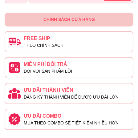
CHÍNH SÁCH CỬA HÀNG
FREE SHIP
THEO CHÍNH SÁCH
MIỄN PHÍ ĐỔI TRẢ
ĐỐI VỚI SẢN PHẨM LỖI
ƯU ĐÃI THÀNH VIÊN
ĐĂNG KÝ THÀNH VIÊN ĐỂ ĐƯỢC ƯU ĐÃI LỚN
ƯU ĐÃI COMBO
MUA THEO COMBO SẼ TIẾT KIỆM NHIỀU HƠN