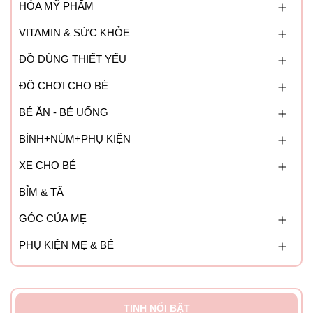
- Tránh xa nguồn nhiệt và độ ẩm.
HÓA MỸ PHẨM
VITAMIN & SỨC KHỎE
ĐỒ DÙNG THIẾT YẾU
ĐỒ CHƠI CHO BÉ
BÉ ĂN - BÉ UỐNG
BÌNH+NÚM+PHỤ KIỆN
XE CHO BÉ
BỈM & TÃ
GÓC CỦA MẸ
PHỤ KIỆN MẸ & BÉ
TINH NỔI BẬT