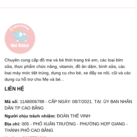
Chuyên cung cấp đồ mẹ và bé thời trang trẻ em, các loại bỉm
sữa, thực phẩm chức năng, vitamin, đồ ăn dặm, bình sữa, các
loại máy móc tiệt trùng, dụng cụ cho bé, xe đẩy xe nôi, cũi và các
dụng cụ hỗ trợ cho Mẹ và bé...
LIÊN HỆ
Mã số:
11A8006788 - CẤP NGÀY: 08/7/2021. TẠI: ỦY BAN NHÂN
DÂN TP CAO BẰNG
Người chịu trách nhiệm:
ĐOÀN THẾ VINH
Địa chỉ:
005 - PHỐ XUÂN TRƯỜNG - PHƯỜNG HỢP GIANG -
THÀNH PHỐ CAO BẰNG