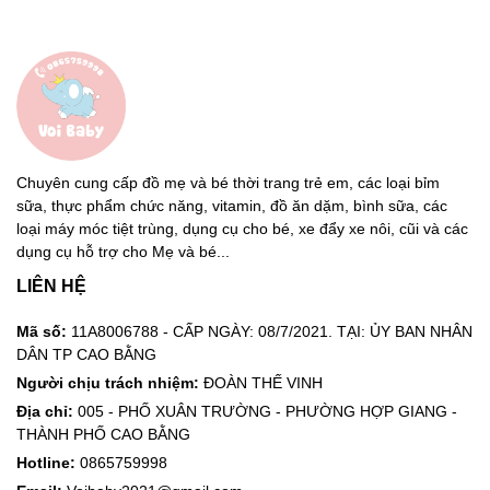
Chuyên cung cấp đồ mẹ và bé thời trang trẻ em, các loại bỉm
sữa, thực phẩm chức năng, vitamin, đồ ăn dặm, bình sữa, các
loại máy móc tiệt trùng, dụng cụ cho bé, xe đẩy xe nôi, cũi và các
dụng cụ hỗ trợ cho Mẹ và bé...
LIÊN HỆ
Mã số:
11A8006788 - CẤP NGÀY: 08/7/2021. TẠI: ỦY BAN NHÂN
DÂN TP CAO BẰNG
Người chịu trách nhiệm:
ĐOÀN THẾ VINH
Địa chỉ:
005 - PHỐ XUÂN TRƯỜNG - PHƯỜNG HỢP GIANG -
THÀNH PHỐ CAO BẰNG
Hotline:
0865759998