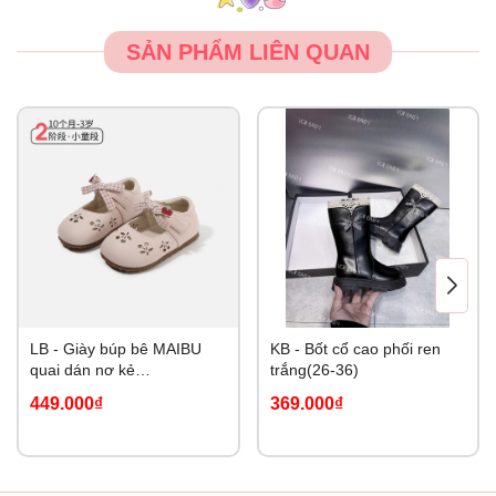
SẢN PHẨM LIÊN QUAN
LB - Giày búp bê MAIBU
KB - Bốt cổ cao phối ren
quai dán nơ kẻ
trắng(26-36)
Cherry(19,23-26)
449.000₫
369.000₫