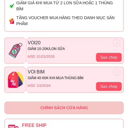
GIẢM GIÁ KHI MUA TỪ 2 LON SỮA HOẶC 1 THÙNG
BỈM
TẶNG VOUCHER MUA HÀNG THEO DANH MỤC SẢN
PHẨM
VOI20
GIẢM 10-20K/LON SỮA
HSD: 01/01/2026
Sao chép
VOI BIM
GIẢM 40-60K KHI MUA THÙNG BỈM
HSD: 1/1/2024
Sao chép
CHÍNH SÁCH CỬA HÀNG
FREE SHIP