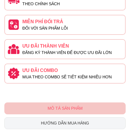
THEO CHÍNH SÁCH
MIỄN PHÍ ĐỔI TRẢ
ĐỐI VỚI SẢN PHẨM LỖI
ƯU ĐÃI THÀNH VIÊN
ĐĂNG KÝ THÀNH VIÊN ĐỂ ĐƯỢC ƯU ĐÃI LỚN
ƯU ĐÃI COMBO
MUA THEO COMBO SẼ TIẾT KIỆM NHIỀU HƠN
MÔ TẢ SẢN PHẨM
HƯỚNG DẪN MUA HÀNG