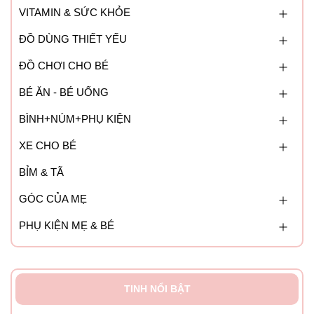
VITAMIN & SỨC KHỎE
ĐỒ DÙNG THIẾT YẾU
ĐỒ CHƠI CHO BÉ
BÉ ĂN - BÉ UỐNG
BÌNH+NÚM+PHỤ KIỆN
XE CHO BÉ
BỈM & TÃ
GÓC CỦA MẸ
PHỤ KIỆN MẸ & BÉ
TINH NỔI BẬT