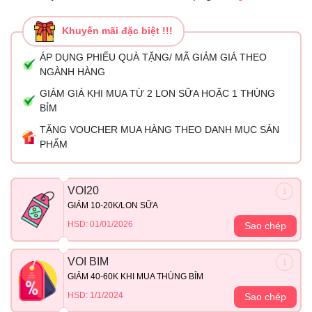
Khuyến mãi đặc biệt !!!
ÁP DỤNG PHIẾU QUÀ TẶNG/ MÃ GIẢM GIÁ THEO
NGÀNH HÀNG
GIẢM GIÁ KHI MUA TỪ 2 LON SỮA HOẶC 1 THÙNG
BỈM
TẶNG VOUCHER MUA HÀNG THEO DANH MỤC SẢN
PHẨM
VOI20
GIẢM 10-20K/LON SỮA
HSD: 01/01/2026
Sao chép
VOI BIM
GIẢM 40-60K KHI MUA THÙNG BỈM
HSD: 1/1/2024
Sao chép