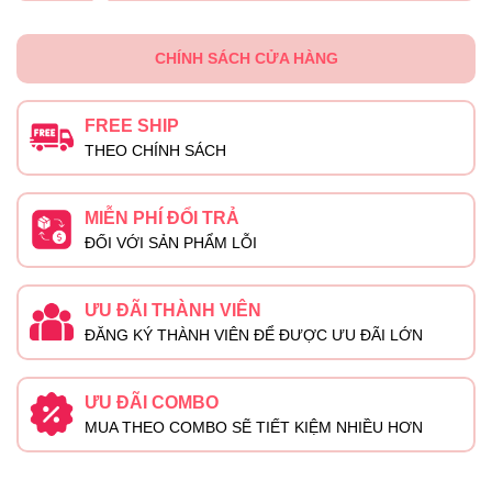
CHÍNH SÁCH CỬA HÀNG
FREE SHIP
THEO CHÍNH SÁCH
MIỄN PHÍ ĐỔI TRẢ
ĐỐI VỚI SẢN PHẨM LỖI
ƯU ĐÃI THÀNH VIÊN
ĐĂNG KÝ THÀNH VIÊN ĐỂ ĐƯỢC ƯU ĐÃI LỚN
ƯU ĐÃI COMBO
MUA THEO COMBO SẼ TIẾT KIỆM NHIỀU HƠN