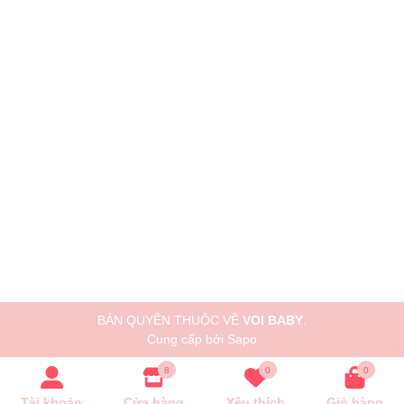
BẢN QUYỀN THUỘC VỀ
VOI BABY
.
Cung cấp bởi
Sapo
8
0
0
Tài khoản
Cửa hàng
Yêu thích
Giỏ hàng