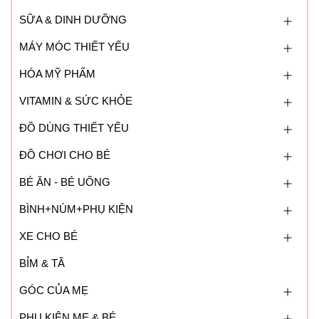
SỮA & DINH DƯỠNG
MÁY MÓC THIẾT YẾU
HÓA MỸ PHẨM
VITAMIN & SỨC KHỎE
ĐỒ DÙNG THIẾT YẾU
ĐỒ CHƠI CHO BÉ
BÉ ĂN - BÉ UỐNG
BÌNH+NÚM+PHỤ KIỆN
XE CHO BÉ
BỈM & TÃ
GÓC CỦA MẸ
PHỤ KIỆN MẸ & BÉ