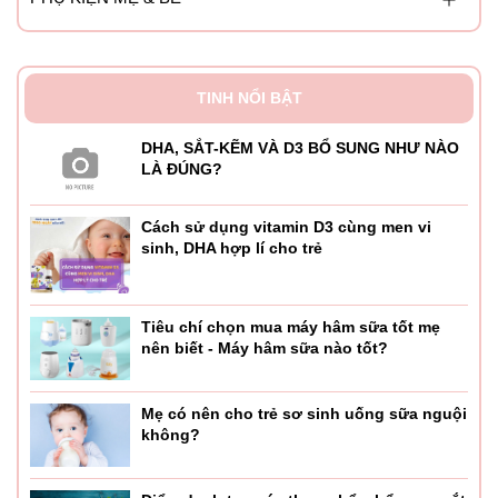
TINH NỔI BẬT
DHA, SẮT-KẼM VÀ D3 BỔ SUNG NHƯ NÀO
LÀ ĐÚNG?
Cách sử dụng vitamin D3 cùng men vi
sinh, DHA hợp lí cho trẻ
Tiêu chí chọn mua máy hâm sữa tốt mẹ
nên biết - Máy hâm sữa nào tốt?
Mẹ có nên cho trẻ sơ sinh uống sữa nguội
không?