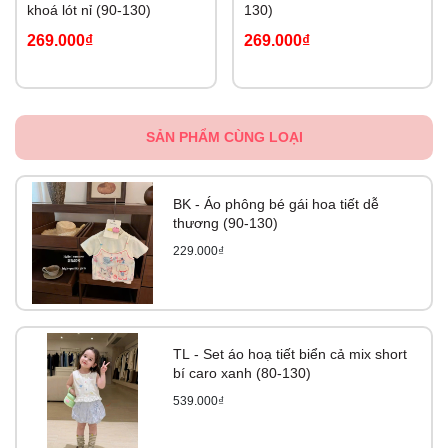
khoá lót nỉ (90-130)
130)
269.000₫
269.000₫
SẢN PHẨM CÙNG LOẠI
BK - Áo phông bé gái hoa tiết dễ
thương (90-130)
229.000₫
TL - Set áo hoạ tiết biển cả mix short
bí caro xanh (80-130)
539.000₫