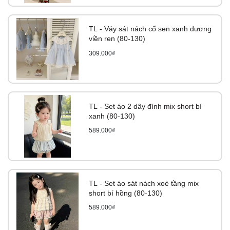
TL - Váy sát nách cổ sen xanh dương
viền ren (80-130)
309.000₫
TL - Set áo 2 dây đính mix short bí
xanh (80-130)
589.000₫
TL - Set áo sát nách xoè tầng mix
short bí hồng (80-130)
589.000₫