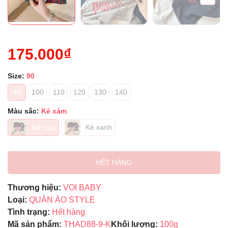
175.000₫
Size:
90
90
100
110
120
130
140
Màu sắc:
Kẻ xám
Kẻ xám
Kẻ xanh
HẾT HÀNG
Thương hiệu:
VOI BABY
Loại:
QUẦN ÁO STYLE
Tình trạng:
Hết hàng
Mã sản phẩm:
THAD88-9-K
Khối lượng:
100g