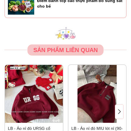
Điểm danh top các thực phẩm bổ sung sắt
cho bé
SẢN PHẨM LIÊN QUAN
LB - Áo nỉ đỏ URSG cổ
LB - Áo nỉ đỏ MIU lót nỉ (90-