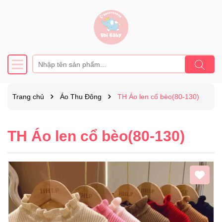
Trang chủ
Áo Thu Đông
TH Áo len cổ bèo(80-130)
TH Áo len cổ bèo(80-130)