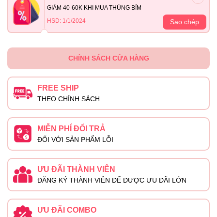
GIẢM 40-60K KHI MUA THÙNG BỈM
HSD: 1/1/2024
Sao chép
CHÍNH SÁCH CỬA HÀNG
FREE SHIP
THEO CHÍNH SÁCH
MIỄN PHÍ ĐỔI TRẢ
ĐỐI VỚI SẢN PHẨM LỖI
ƯU ĐÃI THÀNH VIÊN
ĐĂNG KÝ THÀNH VIÊN ĐỂ ĐƯỢC ƯU ĐÃI LỚN
ƯU ĐÃI COMBO