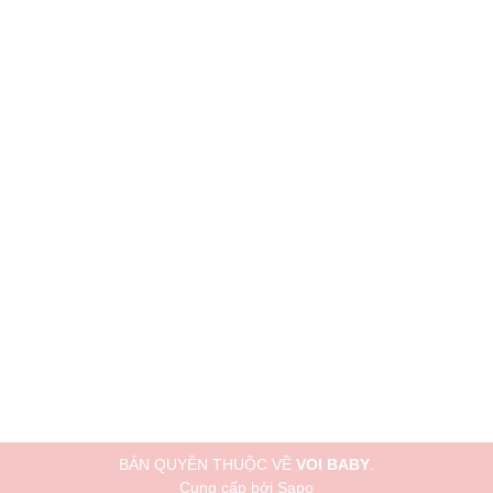
BẢN QUYỀN THUỘC VỀ
VOI BABY
.
Cung cấp bởi
Sapo