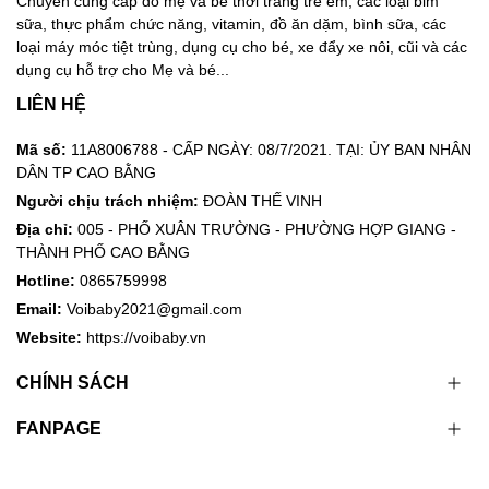
Chuyên cung cấp đồ mẹ và bé thời trang trẻ em, các loại bỉm
sữa, thực phẩm chức năng, vitamin, đồ ăn dặm, bình sữa, các
loại máy móc tiệt trùng, dụng cụ cho bé, xe đẩy xe nôi, cũi và các
dụng cụ hỗ trợ cho Mẹ và bé...
LIÊN HỆ
Mã số:
11A8006788 - CẤP NGÀY: 08/7/2021. TẠI: ỦY BAN NHÂN
DÂN TP CAO BẰNG
Người chịu trách nhiệm:
ĐOÀN THẾ VINH
Địa chỉ:
005 - PHỐ XUÂN TRƯỜNG - PHƯỜNG HỢP GIANG -
THÀNH PHỐ CAO BẰNG
Hotline:
0865759998
Email:
Voibaby2021@gmail.com
Website:
https://voibaby.vn
CHÍNH SÁCH
FANPAGE