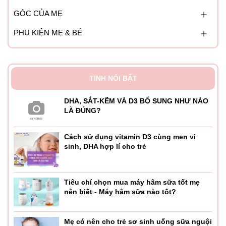
GÓC CỦA MẸ
PHỤ KIỆN MẸ & BÉ
TINH NỔI BẬT
DHA, SẮT-KẼM VÀ D3 BỔ SUNG NHƯ NÀO
LÀ ĐÚNG?
Cách sử dụng vitamin D3 cùng men vi
sinh, DHA hợp lí cho trẻ
Tiêu chí chọn mua máy hâm sữa tốt mẹ
nên biết - Máy hâm sữa nào tốt?
Mẹ có nên cho trẻ sơ sinh uống sữa nguội