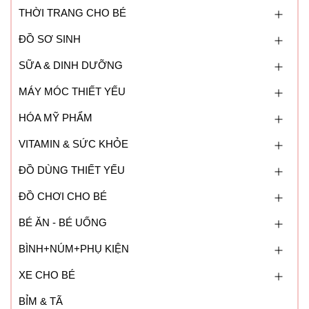
THỜI TRANG CHO BÉ
ĐỒ SƠ SINH
SỮA & DINH DƯỠNG
MÁY MÓC THIẾT YẾU
HÓA MỸ PHẨM
VITAMIN & SỨC KHỎE
ĐỒ DÙNG THIẾT YẾU
ĐỒ CHƠI CHO BÉ
BÉ ĂN - BÉ UỐNG
BÌNH+NÚM+PHỤ KIỆN
XE CHO BÉ
BỈM & TÃ