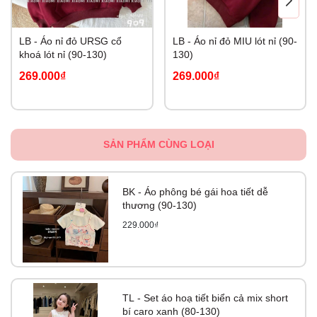
LB - Áo nỉ đỏ URSG cổ
LB - Áo nỉ đỏ MIU lót nỉ (90-
khoá lót nỉ (90-130)
130)
269.000₫
269.000₫
SẢN PHẨM CÙNG LOẠI
BK - Áo phông bé gái hoa tiết dễ
thương (90-130)
229.000₫
TL - Set áo hoạ tiết biển cả mix short
bí caro xanh (80-130)