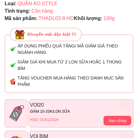
Loại:
QUẦN ÁO STYLE
Tình trạng:
Còn hàng
Mã sản phẩm:
THADL03-9-HD
Khối lượng:
100g
Khuyến mãi đặc biệt !!!
ÁP DỤNG PHIẾU QUÀ TẶNG/ MÃ GIẢM GIÁ THEO
NGÀNH HÀNG
GIẢM GIÁ KHI MUA TỪ 2 LON SỮA HOẶC 1 THÙNG
BỈM
TẶNG VOUCHER MUA HÀNG THEO DANH MỤC SẢN
PHẨM
VOI20
GIẢM 10-20K/LON SỮA
HSD: 01/01/2026
Sao chép
VOI BIM