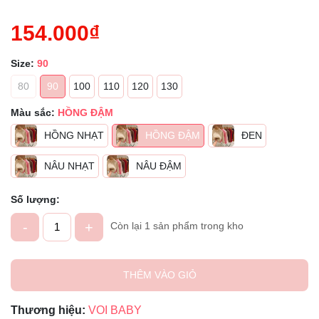
154.000₫
Size:
90
80
90
100
110
120
130
Màu sắc:
HỒNG ĐẬM
HỒNG NHẠT
HỒNG ĐẬM
ĐEN
NÂU NHẠT
NÂU ĐẬM
Số lượng:
-
+
Còn lại 1 sản phẩm trong kho
THÊM VÀO GIỎ
Thương hiệu:
VOI BABY