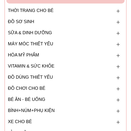
THỜI TRANG CHO BÉ
ĐỒ SƠ SINH
SỮA & DINH DƯỠNG
MÁY MÓC THIẾT YẾU
HÓA MỸ PHẨM
VITAMIN & SỨC KHỎE
ĐỒ DÙNG THIẾT YẾU
ĐỒ CHƠI CHO BÉ
BÉ ĂN - BÉ UỐNG
BÌNH+NÚM+PHỤ KIỆN
XE CHO BÉ