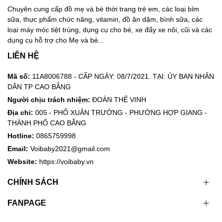
Chuyên cung cấp đồ mẹ và bé thời trang trẻ em, các loại bỉm
sữa, thực phẩm chức năng, vitamin, đồ ăn dặm, bình sữa, các
loại máy móc tiệt trùng, dụng cụ cho bé, xe đẩy xe nôi, cũi và các
dụng cụ hỗ trợ cho Mẹ và bé...
LIÊN HỆ
Mã số:
11A8006788 - CẤP NGÀY: 08/7/2021. TẠI: ỦY BAN NHÂN
DÂN TP CAO BẰNG
Người chịu trách nhiệm:
ĐOÀN THẾ VINH
Địa chỉ:
005 - PHỐ XUÂN TRƯỜNG - PHƯỜNG HỢP GIANG -
THÀNH PHỐ CAO BẰNG
Hotline:
0865759998
Email:
Voibaby2021@gmail.com
Website:
https://voibaby.vn
CHÍNH SÁCH
FANPAGE