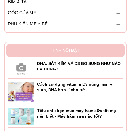
BỈM & TÃ
GÓC CỦA MẸ
PHỤ KIỆN MẸ & BÉ
TINH NỔI BẬT
DHA, SẮT-KẼM VÀ D3 BỔ SUNG NHƯ NÀO
LÀ ĐÚNG?
Cách sử dụng vitamin D3 cùng men vi
sinh, DHA hợp lí cho trẻ
Tiêu chí chọn mua máy hâm sữa tốt mẹ
nên biết - Máy hâm sữa nào tốt?