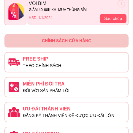
VOI BIM
GIẢM 40-60K KHI MUA THÙNG BỈM
HSD: 1/1/2024
Sao chép
CHÍNH SÁCH CỬA HÀNG
FREE SHIP
THEO CHÍNH SÁCH
MIỄN PHÍ ĐỔI TRẢ
ĐỐI VỚI SẢN PHẨM LỖI
ƯU ĐÃI THÀNH VIÊN
ĐĂNG KÝ THÀNH VIÊN ĐỂ ĐƯỢC ƯU ĐÃI LỚN