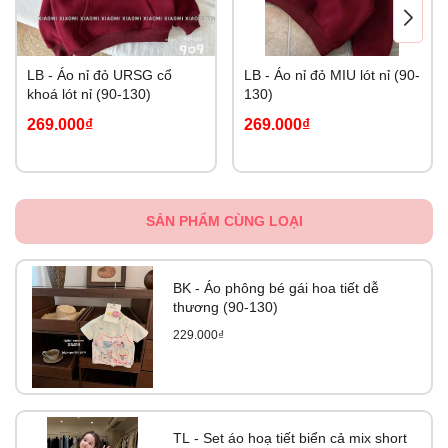
LB - Áo nỉ đỏ URSG cổ
LB - Áo nỉ đỏ MIU lót nỉ (90-
khoá lót nỉ (90-130)
130)
269.000₫
269.000₫
SẢN PHẨM CÙNG LOẠI
BK - Áo phông bé gái hoa tiết dễ
thương (90-130)
229.000₫
TL - Set áo hoạ tiết biển cả mix short