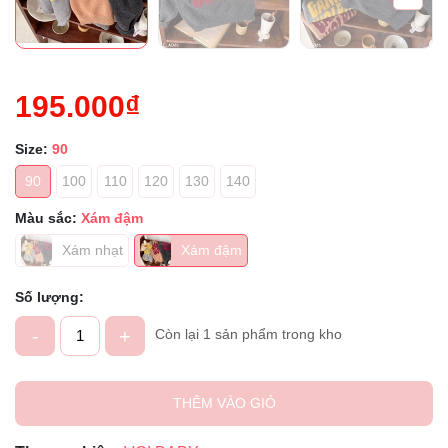
195.000₫
Size:
90
90
100
110
120
130
140
Màu sắc:
Xám đậm
Xám nhạt
Xám đậm
Số lượng:
-
+
Còn lại 1 sản phẩm trong kho
THÊM VÀO GIỎ