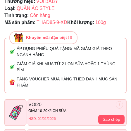
Thương hiệu:
VOI BABY
Loại:
QUẦN ÁO STYLE
Tình trạng:
Còn hàng
Mã sản phẩm:
THAD85-9-XD
Khối lượng:
100g
Khuyến mãi đặc biệt !!!
ÁP DỤNG PHIẾU QUÀ TẶNG/ MÃ GIẢM GIÁ THEO
NGÀNH HÀNG
GIẢM GIÁ KHI MUA TỪ 2 LON SỮA HOẶC 1 THÙNG
BỈM
TẶNG VOUCHER MUA HÀNG THEO DANH MỤC SẢN
PHẨM
VOI20
GIẢM 10-20K/LON SỮA
HSD: 01/01/2026
Sao chép