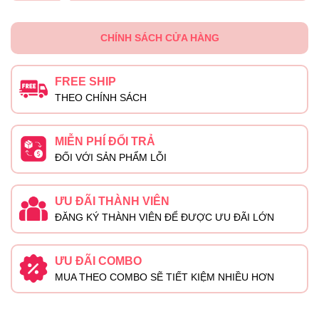
CHÍNH SÁCH CỬA HÀNG
FREE SHIP
THEO CHÍNH SÁCH
MIỄN PHÍ ĐỔI TRẢ
ĐỐI VỚI SẢN PHẨM LỖI
ƯU ĐÃI THÀNH VIÊN
ĐĂNG KÝ THÀNH VIÊN ĐỂ ĐƯỢC ƯU ĐÃI LỚN
ƯU ĐÃI COMBO
MUA THEO COMBO SẼ TIẾT KIỆM NHIỀU HƠN