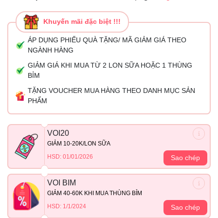
Khuyến mãi đặc biệt !!!
ÁP DỤNG PHIẾU QUÀ TẶNG/ MÃ GIẢM GIÁ THEO
NGÀNH HÀNG
GIẢM GIÁ KHI MUA TỪ 2 LON SỮA HOẶC 1 THÙNG
BỈM
TẶNG VOUCHER MUA HÀNG THEO DANH MỤC SẢN
PHẨM
VOI20
GIẢM 10-20K/LON SỮA
HSD: 01/01/2026
Sao chép
VOI BIM
GIẢM 40-60K KHI MUA THÙNG BỈM
HSD: 1/1/2024
Sao chép