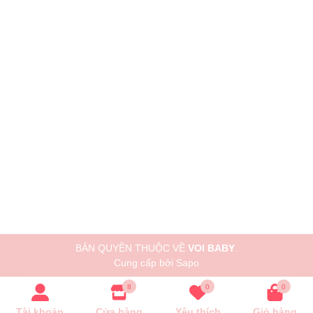
BẢN QUYỀN THUỘC VỀ
VOI BABY
.
Cung cấp bởi
Sapo
8
0
0
Tài khoản
Cửa hàng
Yêu thích
Giỏ hàng