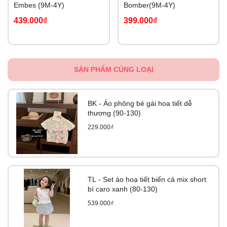
Embes (9M-4Y)
Bomber(9M-4Y)
439.000₫
399.000₫
SẢN PHẨM CÙNG LOẠI
BK - Áo phông bé gái hoa tiết dễ
thương (90-130)
229.000₫
TL - Set áo hoạ tiết biển cả mix short
bí caro xanh (80-130)
539.000₫