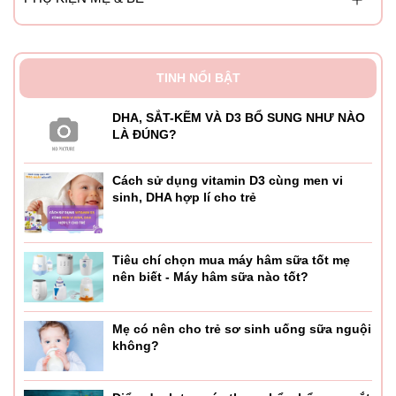
TINH NỔI BẬT
DHA, SẮT-KẼM VÀ D3 BỔ SUNG NHƯ NÀO
LÀ ĐÚNG?
Cách sử dụng vitamin D3 cùng men vi
sinh, DHA hợp lí cho trẻ
Tiêu chí chọn mua máy hâm sữa tốt mẹ
nên biết - Máy hâm sữa nào tốt?
Mẹ có nên cho trẻ sơ sinh uống sữa nguội
không?