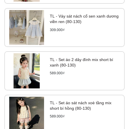
TL - Váy sát nách cổ sen xanh dương
viền ren (80-130)
309.000₫
TL - Set áo 2 dây đính mix short bí
xanh (80-130)
589.000₫
TL - Set áo sát nách xoè tầng mix
short bí hồng (80-130)
589.000₫