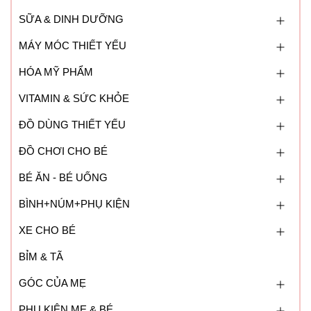
SỮA & DINH DƯỠNG
MÁY MÓC THIẾT YẾU
HÓA MỸ PHẨM
VITAMIN & SỨC KHỎE
ĐỒ DÙNG THIẾT YẾU
ĐỒ CHƠI CHO BÉ
BÉ ĂN - BÉ UỐNG
BÌNH+NÚM+PHỤ KIỆN
XE CHO BÉ
BỈM & TÃ
GÓC CỦA MẸ
PHỤ KIỆN MẸ & BÉ