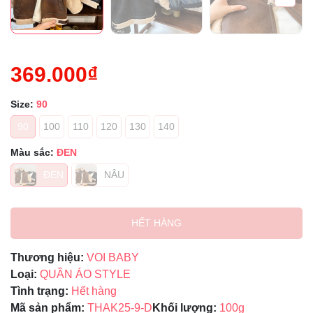
369.000₫
Size:
90
90
100
110
120
130
140
Màu sắc:
ĐEN
ĐEN
NÂU
HẾT HÀNG
Thương hiệu:
VOI BABY
Loại:
QUẦN ÁO STYLE
Tình trạng:
Hết hàng
Mã sản phẩm:
THAK25-9-D
Khối lượng:
100g