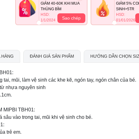
GIẢM 40-60K KHI MUA
GIẢM 5% CO
THÙNG BỈM
SINH>5TR
HSD:
HSD:
Sao chép
1/1/2024
01/01/2026
 HÀNG
ĐÁNH GIÁ SẢN PHẨM
HƯỚNG DẪN CHỌN SI
BH01:
 tai, mũi, làm vệ sinh các khe kẽ, ngón tay, ngón chân của bé.
 từ nhựa nguyên sinh
2.1cm.
MIPBI TBH01:
sâu vào trong tai, mũi khi vệ sinh cho bé.
1:
ủa trẻ em.