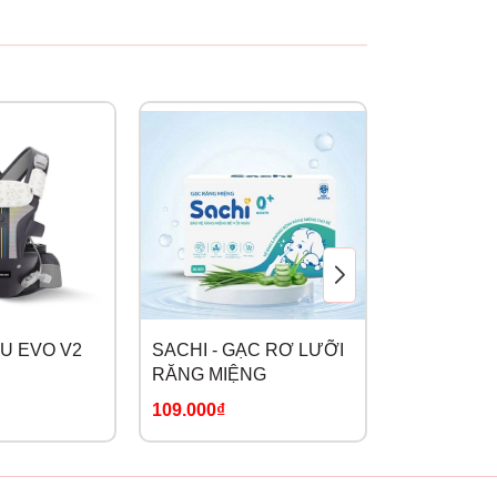
ỊU EVO V2
SACHI - GẠC RƠ LƯỠI
MONONA -
RĂNG MIỆNG
VỆ ĐẦU GỐ
109.000₫
69.000₫