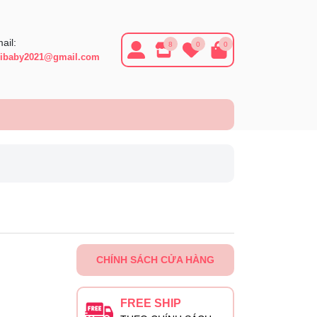
ail:
8
0
0
ibaby2021@gmail.com
CHÍNH SÁCH CỬA HÀNG
FREE SHIP