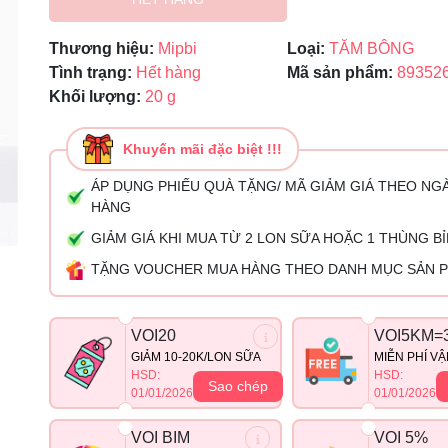
Ngày hết hạn:
Thương hiệu:
Mipbi
Loại:
TĂM BÔNG
Điều kiện:
Tình trạng:
Hết hàng
Mã sản phẩm:
89352
Khối lượng:
20 g
Khuyến mãi đặc biệt !!!
ÁP DỤNG PHIẾU QUÀ TẶNG/ MÃ GIẢM GIÁ THEO NG
HÀNG
GIẢM GIÁ KHI MUA TỪ 2 LON SỮA HOẶC 1 THÙNG B
TẶNG VOUCHER MUA HÀNG THEO DANH MỤC SẢN 
VOI20
VOI5KM=
GIẢM 10-20K/LON SỮA
MIỄN PHÍ V
HSD:
HSD:
Sao chép
01/01/2026
01/01/2026
VOI BIM
VOI 5%