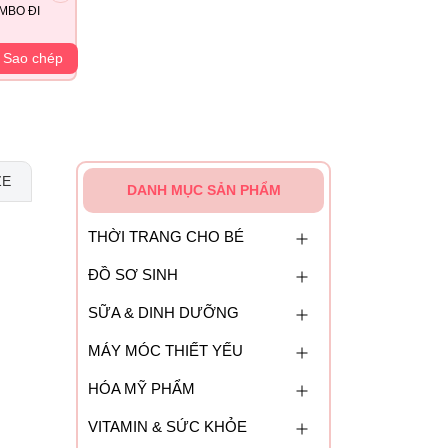
MBO ĐI
Sao chép
ZE
DANH MỤC SẢN PHẨM
THỜI TRANG CHO BÉ
ĐỒ SƠ SINH
SỮA & DINH DƯỠNG
MÁY MÓC THIẾT YẾU
HÓA MỸ PHẨM
VITAMIN & SỨC KHỎE