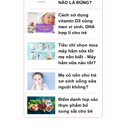
NÀO LÀ ĐÚNG?
Cách sử dụng
vitamin D3 cùng
men vi sinh, DHA
hợp lí cho trẻ
Tiêu chí chọn mua
máy hâm sữa tốt
mẹ nên biết - Máy
hâm sữa nào tốt?
Mẹ có nên cho trẻ
sơ sinh uống sữa
nguội không?
Điểm danh top các
thực phẩm bổ
sung sắt cho bé