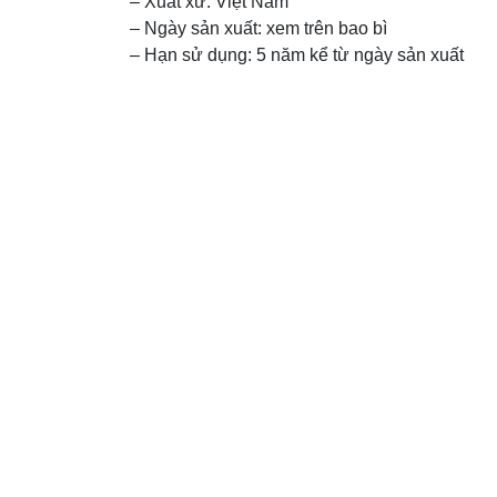
– Xuất xứ: Việt Nam
– Ngày sản xuất: xem trên bao bì
– Hạn sử dụng: 5 năm kể từ ngày sản xuất