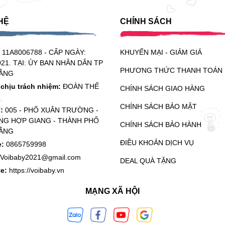
HỆ
CHÍNH SÁCH
:
11A8006788 - CẤP NGÀY:
KHUYẾN MẠI - GIẢM GIÁ
021. TẠI: ỦY BAN NHÂN DÂN TP
PHƯƠNG THỨC THANH TOÁN
ẰNG
chịu trách nhiệm:
ĐOÀN THẾ
CHÍNH SÁCH GIAO HÀNG
CHÍNH SÁCH BẢO MẬT
ỉ:
005 - PHỐ XUÂN TRƯỜNG -
G HỢP GIANG - THÀNH PHỐ
CHÍNH SÁCH BẢO HÀNH
ẰNG
ĐIỀU KHOẢN DỊCH VỤ
e:
0865759998
Voibaby2021@gmail.com
DEAL QUÀ TẶNG
te:
https://voibaby.vn
MẠNG XÃ HỘI