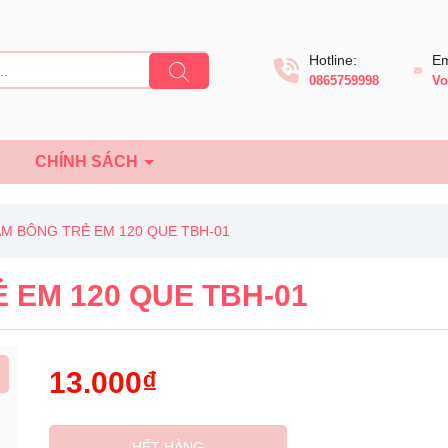
Hotline:
Em
0865759998
Vo
Ệ
CHÍNH SÁCH
TĂM BÔNG TRẺ EM 120 QUE TBH-01
Ẻ EM 120 QUE TBH-01
13.000₫
Mã giảm giá:
HẾT HÀNG