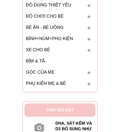
ĐỒ DÙNG THIẾT YẾU
ĐỒ CHƠI CHO BÉ
BÉ ĂN - BÉ UỐNG
BÌNH+NÚM+PHỤ KIỆN
XE CHO BÉ
BỈM & TÃ
GÓC CỦA MẸ
PHỤ KIỆN MẸ & BÉ
TINH NỔI BẬT
DHA, SẮT-KẼM VÀ
D3 BỔ SUNG NHƯ