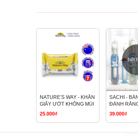
hết 
NATURE'S WAY - KHĂN
SACHI - BÀ
GIẤY ƯỚT KHÔNG MÙI
ĐÁNH RĂNG
HÍT
25.000₫
39.000₫