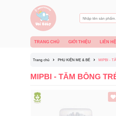
TRANG CHỦ
GIỚI THIỆU
LIÊN H
Trang chủ
PHỤ KIỆN MẸ & BÉ
MIPBI - 
MIPBI - TĂM BÔNG TR