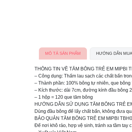
MÔ TẢ SẢN PHẨM
HƯỚNG DẪN MUA
THÔNG TIN VỀ TĂM BÔNG TRẺ EM MIPBI T
– Công dụng: Thấm lau sạch các chất bẩn trong
– Thành phần: 100% bông tự nhiên, que bông
– Kích thước: dài 7cm, đường kính đầu bông 
– 1 hộp = 120 que tăm bông
HƯỚNG DẪN SỬ DỤNG TĂM BÔNG TRẺ EM 
Dùng đầu bông để lấy chất bẩn, không đưa quá 
BẢO QUẢN TĂM BÔNG TRẺ EM MIPBI TBH0
Để nơi khô ráo, hợp vệ sinh, tránh xa tầm tay c