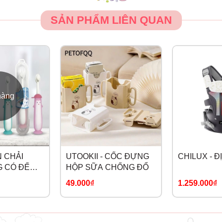
SẢN PHẨM LIÊN QUAN
hàng
N CHẢI
UTOOKII - CỐC ĐỰNG
CHILUX - Đ
 CÓ ĐẾ
HỘP SỮA CHỐNG ĐỔ
49.000₫
1.259.000₫