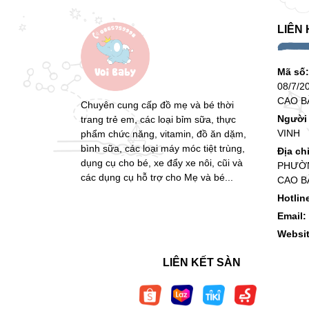
LIÊN 
Mã số
08/7/2
CAO B
Chuyên cung cấp đồ mẹ và bé thời
Người 
trang trẻ em, các loại bỉm sữa, thực
VINH
phẩm chức năng, vitamin, đồ ăn dặm,
bình sữa, các loại máy móc tiệt trùng,
Địa ch
dụng cụ cho bé, xe đẩy xe nôi, cũi và
PHƯỜN
các dụng cụ hỗ trợ cho Mẹ và bé...
CAO B
Hotlin
Email:
Websi
LIÊN KẾT SÀN