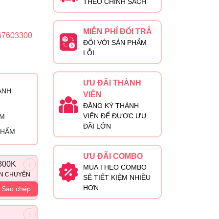
THEO CHÍNH SÁCH
MIỄN PHÍ ĐỔI TRẢ
67603300
ĐỐI VỚI SẢN PHẨM
LỖI
ƯU ĐÃI THÀNH
ÀNH
VIÊN
ĐĂNG KÝ THÀNH
VIÊN ĐỂ ĐƯỢC ƯU
ỈM
ĐÃI LỚN
PHẨM
ƯU ĐÃI COMBO
300K
MUA THEO COMBO
ẬN CHUYỂN
SẼ TIẾT KIỆM NHIỀU
HƠN
Sao chép