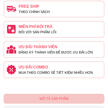
FREE SHIP
THEO CHÍNH SÁCH
MIỄN PHÍ ĐỔI TRẢ
ĐỐI VỚI SẢN PHẨM LỖI
ƯU ĐÃI THÀNH VIÊN
ĐĂNG KÝ THÀNH VIÊN ĐỂ ĐƯỢC ƯU ĐÃI LỚN
ƯU ĐÃI COMBO
MUA THEO COMBO SẼ TIẾT KIỆM NHIỀU HƠN
MÔ TẢ SẢN PHẨM