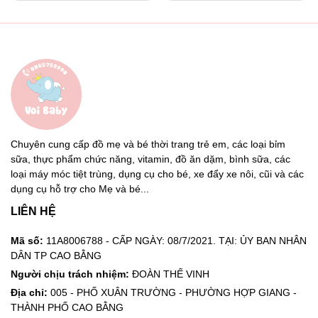
Chuyên cung cấp đồ mẹ và bé thời trang trẻ em, các loại bỉm
sữa, thực phẩm chức năng, vitamin, đồ ăn dặm, bình sữa, các
loại máy móc tiệt trùng, dụng cụ cho bé, xe đẩy xe nôi, cũi và các
dụng cụ hỗ trợ cho Mẹ và bé...
LIÊN HỆ
Mã số:
11A8006788 - CẤP NGÀY: 08/7/2021. TẠI: ỦY BAN NHÂN
DÂN TP CAO BẰNG
Người chịu trách nhiệm:
ĐOÀN THẾ VINH
Địa chỉ:
005 - PHỐ XUÂN TRƯỜNG - PHƯỜNG HỢP GIANG -
THÀNH PHỐ CAO BẰNG