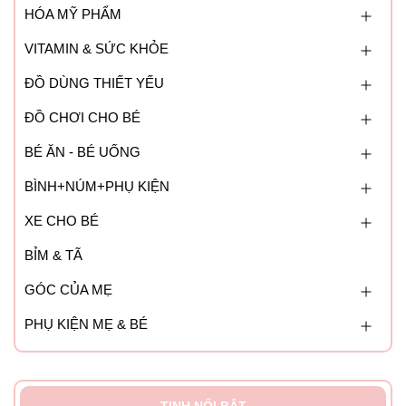
HÓA MỸ PHẨM
VITAMIN & SỨC KHỎE
ĐỒ DÙNG THIẾT YẾU
ĐỒ CHƠI CHO BÉ
BÉ ĂN - BÉ UỐNG
BÌNH+NÚM+PHỤ KIỆN
XE CHO BÉ
BỈM & TÃ
GÓC CỦA MẸ
PHỤ KIỆN MẸ & BÉ
TINH NỔI BẬT