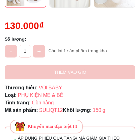
130.000₫
Số lượng:
-
+
Còn lại 1 sản phẩm trong kho
THÊM VÀO GIỎ
Thương hiệu:
VOI BABY
Loại:
PHỤ KIỆN MẸ & BÉ
Tình trạng:
Còn hàng
Mã sản phẩm:
SULIQT12
Khối lượng:
150 g
Khuyến mãi đặc biệt !!!
ÁP DỤNG PHIẾU QUÀ TẶNG/ MÃ GIẢM GIÁ THEO