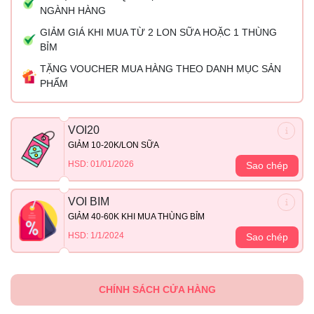
NGÀNH HÀNG
GIẢM GIÁ KHI MUA TỪ 2 LON SỮA HOẶC 1 THÙNG
BỈM
TẶNG VOUCHER MUA HÀNG THEO DANH MỤC SẢN
PHẨM
VOI20
GIẢM 10-20K/LON SỮA
HSD: 01/01/2026
Sao chép
VOI BIM
GIẢM 40-60K KHI MUA THÙNG BỈM
HSD: 1/1/2024
Sao chép
CHÍNH SÁCH CỬA HÀNG